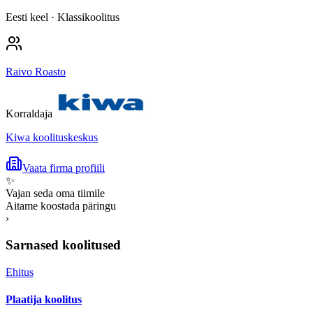
Eesti keel
· Klassikoolitus
Raivo Roasto
Korraldaja
Kiwa koolituskeskus
Vaata firma profiili
✨
Vajan seda oma tiimile
Aitame koostada päringu
›
Sarnased koolitused
Ehitus
Plaatija koolitus