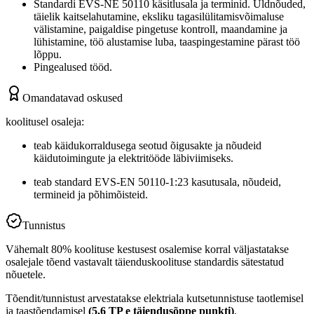
Standardi EVS-NE 50110 käsitlusala ja terminid. Üldnõuded,
täielik kaitselahutamine, eksliku tagasilülitamisvõimaluse
välistamine, paigaldise pingetuse kontroll, maandamine ja
lühistamine, töö alustamise luba, taaspingestamine pärast töö
lõppu.
Pingealused tööd.
Omandatavad oskused
koolitusel osaleja:
teab käidukorraldusega seotud õigusakte ja nõudeid
käidutoimingute ja elektritööde läbiviimiseks.
teab standard EVS-EN 50110-1:23 kasutusala, nõudeid,
termineid ja põhimõisteid.
Tunnistus
Vähemalt 80% koolituse kestusest osalemise korral väljastatakse
osalejale tõend vastavalt täienduskoolituse standardis sätestatud
nõuetele.
Tõendit/tunnistust arvestatakse elektriala kutsetunnistuse taotlemisel
ja taastõendamisel
(5,6 TP e täiendusõppe punkti)
.