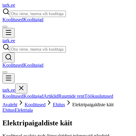
tark
.
ee
Koolitused
Koolitajad
tark
.
ee
Koolitused
Koolitajad
tark
.
ee
Koolitused
Koolitajad
Artiklid
Ruumide rent
Töökuulutused
Avaleht
Koolitused
Ehitus
Elektripaigaldiste käit
Ehitus
Elektriala
Elektripaigaldiste käit
Koolitusel osaleja teab õigusaktidest tulenevaid nõudeid