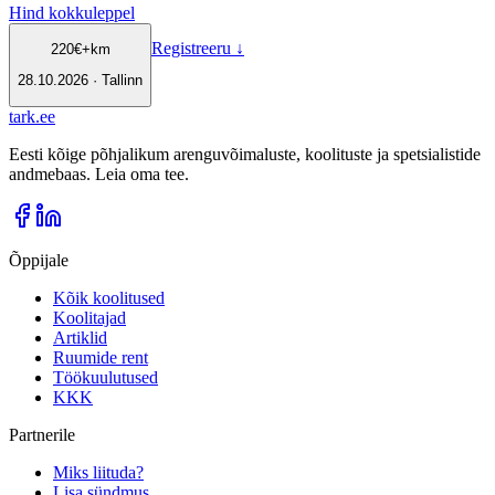
Hind kokkuleppel
Registreeru
↓
220
€
+km
28.10.2026 · Tallinn
tark
.
ee
Eesti kõige põhjalikum arenguvõimaluste, koolituste ja spetsialistide
andmebaas. Leia oma tee.
Õppijale
Kõik koolitused
Koolitajad
Artiklid
Ruumide rent
Töökuulutused
KKK
Partnerile
Miks liituda?
Lisa sündmus