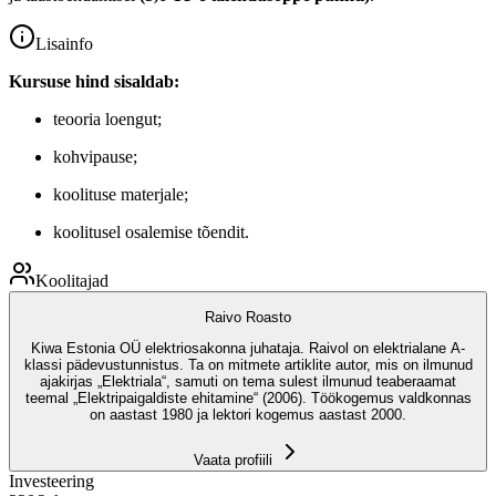
Lisainfo
Kursuse hind sisaldab:
teooria loengut;
kohvipause;
koolituse materjale;
koolitusel osalemise tõendit.
Koolitajad
Raivo Roasto
Kiwa Estonia OÜ elektriosakonna juhataja. Raivol on elektrialane A-
klassi pädevustunnistus. Ta on mitmete artiklite autor, mis on ilmunud
ajakirjas „Elektriala“, samuti on tema sulest ilmunud teaberaamat
teemal „Elektripaigaldiste ehitamine“ (2006). Töökogemus valdkonnas
on aastast 1980 ja lektori kogemus aastast 2000.
Vaata profiili
Investeering