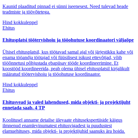
Kaunid plaaditud pinnad ei sünni iseenesest. Need tulevad heade
teadmiste ja töövõtetega.
Hind kokkuleppel
Ehitus
Ehitusplatsi töötervishoiu ja tööohutuse koordinaatori väljaõpe
Ühisel ehitusplatsil, kus töötavad samal ajal või järjestikku kahe või
enama tööandja töötajad või füüsilisest isikust ettevõtjad, võib
tööõnnetusi põhjustada ebapiisav tööde koordineerimine. Et
koostööd koordineerida, peab olema ühisel ehitusplatsil kirjalikult
määratud töötervishoiu ja tööohutuse koordinaator.
Hind kokkuleppel
Ehitus
Ehitusvead ja valed lahendused, mida objekti- ja projektijuht
ennetada saab. 4 TP
Koolitusel anname detailse ülevaate ehitusekspertiiside käigus
ilmnenud enamlevinumatest ehitusvigadest ja puudustest
elamuehituses, mida objekti- ja projektijuhid saanuks ära hoida.