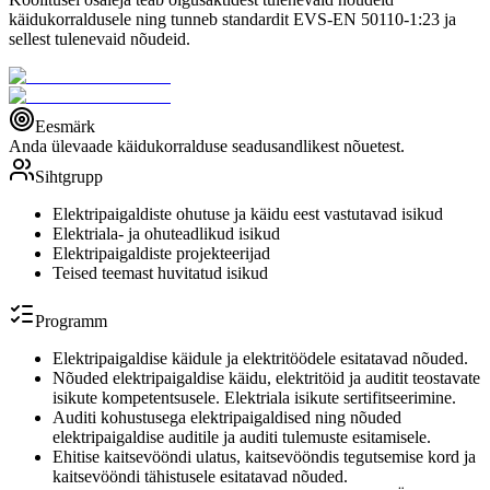
käidukorraldusele ning tunneb standardit EVS-EN 50110-1:23 ja
sellest tulenevaid nõudeid.
Eesmärk
Anda ülevaade käidukorralduse seadusandlikest nõuetest.
Sihtgrupp
Elektripaigaldiste ohutuse ja käidu eest vastutavad isikud
Elektriala- ja ohuteadlikud isikud
Elektripaigaldiste projekteerijad
Teised teemast huvitatud isikud
Programm
Elektripaigaldise käidule ja elektritöödele esitatavad nõuded.
Nõuded elektripaigaldise käidu, elektritöid ja auditit teostavate
isikute kompetentsusele. Elektriala isikute sertifitseerimine.
Auditi kohustusega elektripaigaldised ning nõuded
elektripaigaldise auditile ja auditi tulemuste esitamisele.
Ehitise kaitsevööndi ulatus, kaitsevööndis tegutsemise kord ja
kaitsevööndi tähistusele esitatavad nõuded.