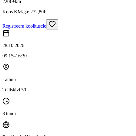
220
€
+km
Koos KM-ga:
272,80
€
Registreeru koolitusele
28.10.2026
09:15
–16:30
Tallinn
Telliskivi 59
8 tundi