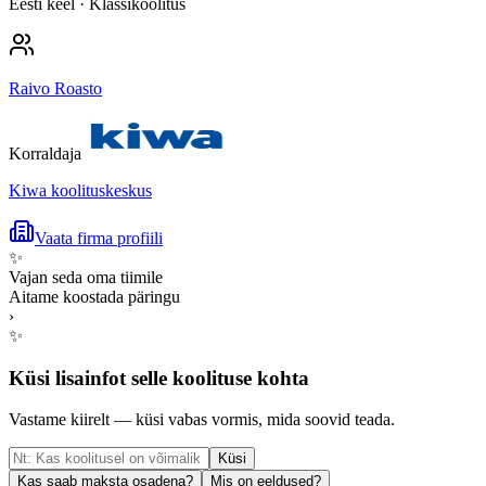
Eesti keel
· Klassikoolitus
Raivo Roasto
Korraldaja
Kiwa koolituskeskus
Vaata firma profiili
✨
Vajan seda oma tiimile
Aitame koostada päringu
›
✨
Küsi lisainfot selle koolituse kohta
Vastame kiirelt — küsi vabas vormis, mida soovid teada.
Küsi
Kas saab maksta osadena?
Mis on eeldused?