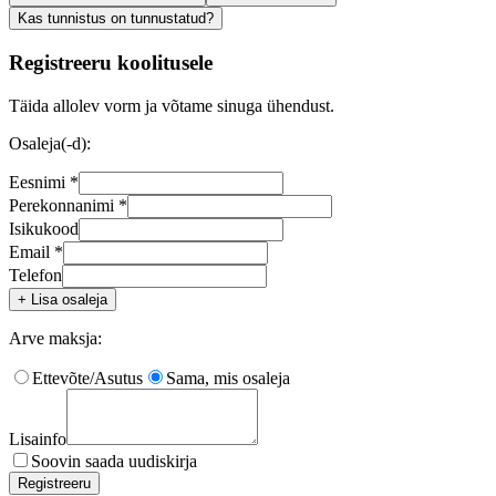
Kas tunnistus on tunnustatud?
Registreeru koolitusele
Täida allolev vorm ja võtame sinuga ühendust.
Osaleja(-d):
Eesnimi *
Perekonnanimi *
Isikukood
Email
*
Telefon
+ Lisa osaleja
Arve maksja:
Ettevõte/Asutus
Sama, mis osaleja
Lisainfo
Soovin saada uudiskirja
Registreeru