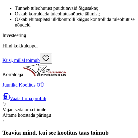
Tunneb tuleohutust puudutavaid õigusakte;
Oskab korraldada tuleohutusnõuete täitmist;
Oskab ehitusplatsi ülldkontrolli käigus kontrollida tuleohutuse
nõudeid
Investeering
Hind kokkuleppel
Küsi, millal toimub
Korraldaja
Juunika Koolitus OÜ
Vaata firma profiili
✨
Vajan seda oma tiimile
Aitame koostada päringu
›
Teavita mind, kui see koolitus taas toimub