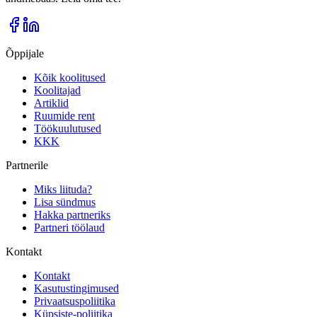
Õppijale
Kõik koolitused
Koolitajad
Artiklid
Ruumide rent
Töökuulutused
KKK
Partnerile
Miks liituda?
Lisa sündmus
Hakka partneriks
Partneri töölaud
Kontakt
Kontakt
Kasutustingimused
Privaatsuspoliitika
Küpsiste-poliitika