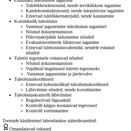
Ehitusliku tuleohutuse tagamine
Tuletõkkesektsioonid, nende terviklikkuse tagamine
Kandekonstruktsioonid, nende tulepüsivuse tagamine
Erinevad tuletõkkematerjalid, nende kasutamine
Korralduslik tuleohutus
Vastutuse jagunemine tuleohutuse tagamisel
Nõutud dokumentatsioon
Põlevmaterjalide ladustamise nõuded
Evakuatsiooniteede läbitavuse tagamine
Erinevad tulekustutusvahendid, nendele esitatud
nõuded
Tuletöö tegemisele esitatavad nõuded
Nõutud dokumentatsioon
Vajalikud tingimused tuletöö tegemiseks
Vastutuse jagunemine ja järelevalve
Tuleohutuskoolitused
Erinevad kohustuslikud tuleohutuskoolitused
Läbiviimise nõuded, nende korraldamine
Tuleohutuskontrolli läbiviimine
Reguleerivad õigusaktid
Kontrolli käigus teostatavad tegevused
Kontrolli vormistamine
Teemade käsitlemisel lahendatakse näiteülesandeid.
Omandatavad oskused