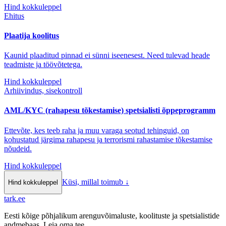
Hind kokkuleppel
Ehitus
Plaatija koolitus
Kaunid plaaditud pinnad ei sünni iseenesest. Need tulevad heade
teadmiste ja töövõtetega.
Hind kokkuleppel
Arhiivindus, sisekontroll
AML/KYC (rahapesu tõkestamise) spetsialisti õppeprogramm
Ettevõte, kes teeb raha ja muu varaga seotud tehinguid, on
kohustatud järgima rahapesu ja terrorismi rahastamise tõkestamise
nõudeid.
Hind kokkuleppel
Küsi, millal toimub
↓
Hind kokkuleppel
tark
.
ee
Eesti kõige põhjalikum arenguvõimaluste, koolituste ja spetsialistide
andmebaas. Leia oma tee.