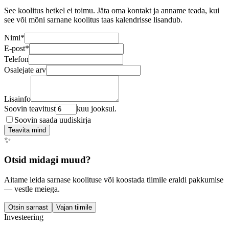
See koolitus hetkel ei toimu. Jäta oma kontakt ja anname teada, kui
see või mõni sarnane koolitus taas kalendrisse lisandub.
Nimi
*
E-post
*
Telefon
Osalejate arv
Lisainfo
Soovin teavitust
kuu jooksul.
Soovin saada uudiskirja
Teavita mind
✨
Otsid midagi muud?
Aitame leida sarnase koolituse või koostada tiimile eraldi pakkumise
— vestle meiega.
Otsin sarnast
Vajan tiimile
Investeering