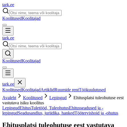
tark
.
ee
Koolitused
Koolitajad
tark
.
ee
Koolitused
Koolitajad
tark
.
ee
Koolitused
Koolitajad
Artiklid
Ruumide rent
Töökuulutused
Avaleht
Koolitused
Lepingud
Ehitusplatsi tuleohutuse eest
vastutava isiku koolitus
Lepingud
Ehitus
Tuletööd, Tuleohutus
Ehitusseadused ja -
lepingud
Seadusandlus, juriidika, hanked
Töötervishoid ja -ohutus
Ehitusplatsi tuleohutuse eest vastutava