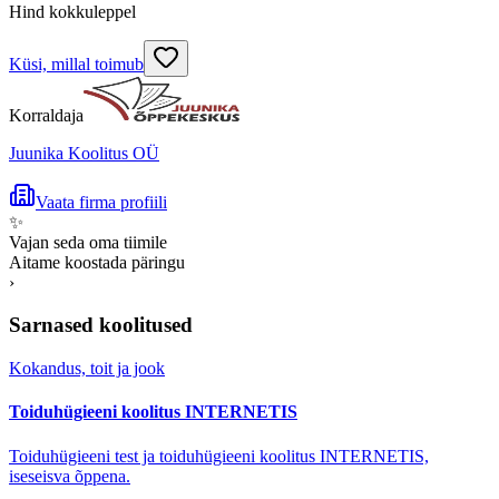
Hind kokkuleppel
Küsi, millal toimub
Korraldaja
Juunika Koolitus OÜ
Vaata firma profiili
✨
Vajan seda oma tiimile
Aitame koostada päringu
›
Sarnased koolitused
Kokandus, toit ja jook
Toiduhügieeni koolitus INTERNETIS
Toiduhügieeni test ja toiduhügieeni koolitus INTERNETIS,
iseseisva õppena.