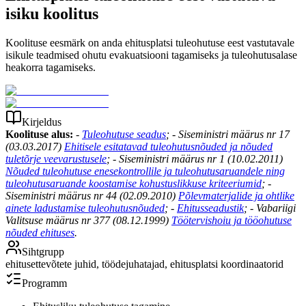
isiku koolitus
Koolituse eesmärk on anda ehitusplatsi tuleohutuse eest vastutavale
isikule teadmised ohutu evakuatsiooni tagamiseks ja tuleohutusalase
heakorra tagamiseks.
Kirjeldus
Koolituse alus:
-
Tuleohutuse seadus
;
- Siseministri määrus nr 17
(03.03.2017)
Ehitisele esitatavad tuleohutusnõuded ja nõuded
tuletõrje veevarustusele
;
- Siseministri määrus nr 1 (10.02.2011)
Nõuded tuleohutuse enesekontrollile ja tuleohutusaruandele ning
tuleohutusaruande koostamise kohustuslikkuse kriteeriumid
;
-
Siseministri määrus nr 44 (02.09.2010)
Põlevmaterjalide ja ohtlike
ainete ladustamise tuleohutusnõuded
;
-
Ehitusseadustik
;
- Vabariigi
Valitsuse määrus nr 377 (08.12.1999)
Töötervishoiu ja tööohutuse
nõuded ehituses
.
Sihtgrupp
ehitusettevõtete juhid, töödejuhatajad, ehitusplatsi koordinaatorid
Programm