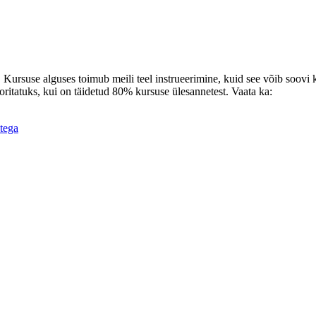
t. Kursuse alguses toimub meili teel instrueerimine, kuid see võib soov
oritatuks, kui on täidetud 80% kursuse ülesannetest. Vaata ka:
itega