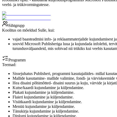
veebi- ja trükivormingutesse.
Sihtgrupp
Koolitus on mõeldud Sulle, kui:
vajad baasteadmisi info- ja reklaammaterjalide kujundamisest ja
soovid Microsoft Publisheriga luua ja kujundada infolehti, tervitu
turundusväljaandeid, mis sobivad nii trükiks kui veebis kasutam
Programm
Teemad:
Sissejuhatus Publisheri, programmi kasutajaliides- millal kasut
Mallide kasutamine- mallide valimine, fondi- ja värviskeemide va
Hea disaini põhimõtted- disaini suurus ja kuju, värvide ja kirja
Kutse/kaardi kujundamine ja küljendamine.
Plakati kujundamine ja küljendamine.
Flaieri kujundamine ja küljendamine.
Visiitkaardi kujundamine ja küljendamine.
Menüü kujundamine ja küljendamine.
Tänukirja kujundamine ja küljendamine.
Diplomi kujundamine ja küljendamine.