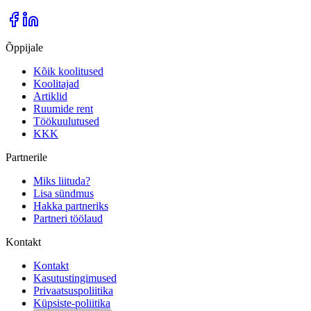
Õppijale
Kõik koolitused
Koolitajad
Artiklid
Ruumide rent
Töökuulutused
KKK
Partnerile
Miks liituda?
Lisa sündmus
Hakka partneriks
Partneri töölaud
Kontakt
Kontakt
Kasutustingimused
Privaatsuspoliitika
Küpsiste-poliitika