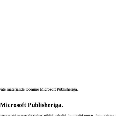
vate materjalide loomine Microsoft Publisheriga.
 Microsoft Publisheriga.
rinevaid materjale (tekst, pildid, tabelid, kujundid vms); - kujundama 