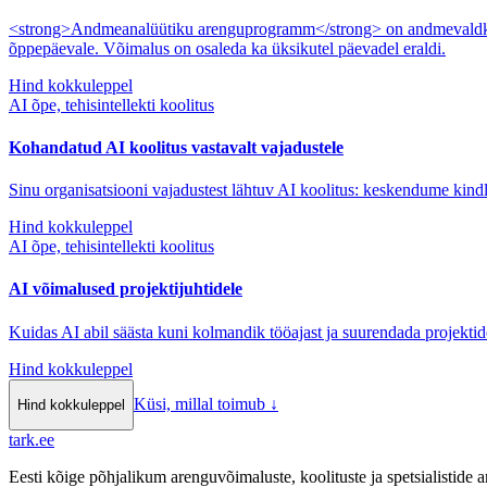
<strong>Andmeanalüütiku arenguprogramm</strong> on andmevaldkonn
õppepäevale. Võimalus on osaleda ka üksikutel päevadel eraldi.
Hind kokkuleppel
AI õpe, tehisintellekti koolitus
Kohandatud AI koolitus vastavalt vajadustele
Sinu organisatsiooni vajadustest lähtuv AI koolitus: keskendume kindl
Hind kokkuleppel
AI õpe, tehisintellekti koolitus
AI võimalused projektijuhtidele
Kuidas AI abil säästa kuni kolmandik tööajast ja suurendada projektid
Hind kokkuleppel
Küsi, millal toimub
↓
Hind kokkuleppel
tark
.
ee
Eesti kõige põhjalikum arenguvõimaluste, koolituste ja spetsialistide