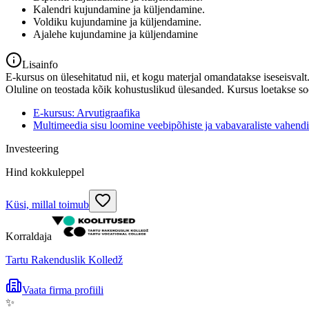
Kalendri kujundamine ja küljendamine.
Voldiku kujundamine ja küljendamine.
Ajalehe kujundamine ja küljendamine
Lisainfo
E-kursus on ülesehitatud nii, et kogu materjal omandatakse iseseisval
Oluline on teostada kõik kohustuslikud ülesanded. Kursus loetakse so
E-kursus: Arvutigraafika
Multimeedia sisu loomine veebipõhiste ja vabavaraliste vahend
Investeering
Hind kokkuleppel
Küsi, millal toimub
Korraldaja
Tartu Rakenduslik Kolledž
Vaata firma profiili
✨