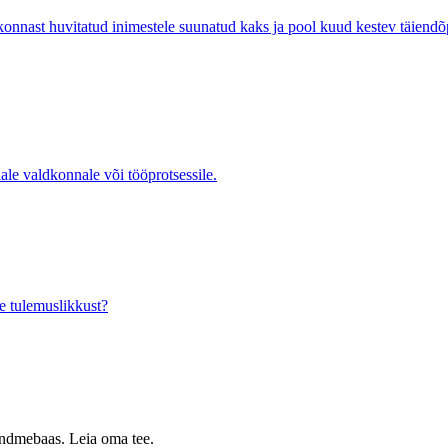
ast huvitatud inimestele suunatud kaks ja pool kuud kestev täiend
ale valdkonnale või tööprotsessile.
e tulemuslikkust?
 andmebaas. Leia oma tee.