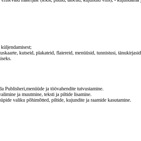
 küljendamisest;
skaarte, kutseid, plakateid, flaiereid, menüüsid, tunnistusi, tänukirjasid
iseks.
ada Publisheri,menüüde ja töövahendite tutvustamine.
limine ja muutmine, teksti ja piltide lisamine.
tüüpide valiku põhimõtted, piltide, kujundite ja raamide kasutamine.