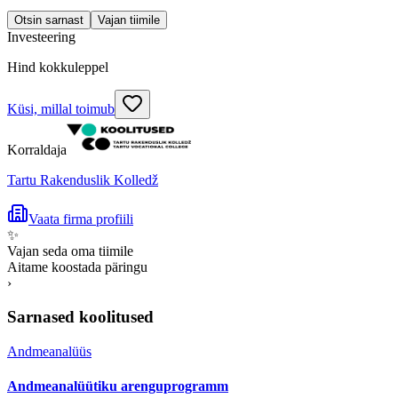
Otsin sarnast
Vajan tiimile
Investeering
Hind kokkuleppel
Küsi, millal toimub
Korraldaja
Tartu Rakenduslik Kolledž
Vaata firma profiili
✨
Vajan seda oma tiimile
Aitame koostada päringu
›
Sarnased koolitused
Andmeanalüüs
Andmeanalüütiku arenguprogramm