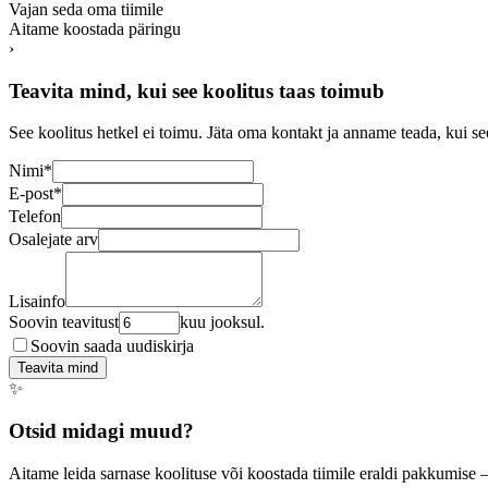
Vajan seda oma tiimile
Aitame koostada päringu
›
Teavita mind, kui see koolitus taas toimub
See koolitus hetkel ei toimu. Jäta oma kontakt ja anname teada, kui se
Nimi
*
E-post
*
Telefon
Osalejate arv
Lisainfo
Soovin teavitust
kuu jooksul.
Soovin saada uudiskirja
Teavita mind
✨
Otsid midagi muud?
Aitame leida sarnase koolituse või koostada tiimile eraldi pakkumise 