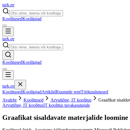
tark
.
ee
Koolitused
Koolitajad
tark
.
ee
Koolitused
Koolitajad
tark
.
ee
Koolitused
Koolitajad
Artiklid
Ruumide rent
Töökuulutused
Avaleht
Koolitused
Arvutiõpe, IT koolitus
Graafikat sisalda
Arvutiõpe, IT koolitus
IT koolitus tavakasutajale
Graafikat sisaldavate materjalide loomine
Koolitusel õpid: - kasutama küljendusprogrammis Microsoft Publisher e