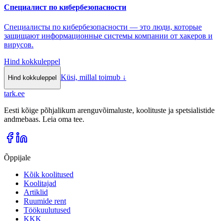
Специалист по кибербезопасности
Специалисты по кибербезопасности — это люди, которые
защищают информационные системы компании от хакеров и
вирусов.
Hind kokkuleppel
Küsi, millal toimub
↓
Hind kokkuleppel
tark
.
ee
Eesti kõige põhjalikum arenguvõimaluste, koolituste ja spetsialistide
andmebaas. Leia oma tee.
Õppijale
Kõik koolitused
Koolitajad
Artiklid
Ruumide rent
Töökuulutused
KKK