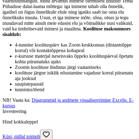
väärtushinnangud. Minu arvamus inimese olemusest ühildub Tema
Pühaduse dalai-laama mõttega: iga inimene tahab olla õnnelik,
igaühel on õigus õnnelikule elule ning igaüks saab ise oma elu
õnnelikuks muuta. Usun, et iga inimese mõte, sõna, otsus ja tegu
muudavad mitte ainult meie edasist elu ja võimalikke uusi valikuid,
vaid ka ümbritsevaid inimesi ja maailma.
Koolituse maksumuses
sisaldub:
4-tunnine koolituspäev kas Zoom keskkonnas (distantsõppe
korral) või kontaktõppena kohapeal
e-kursuse materjal iseseisvaks õppeks koolituspäeval õpetatu
kohta piiramatuks ajaks
Zoomis koolituse lindistus järgi vaatamiseks
koolituse järgne isiklik nõustamine vajaduse korral piiramatu
aja jooksul
suupistepausid
tunnistus/tõend
NB! Vaata ka:
Diagrammid ja andmete visualiseerimine Excelis. E-
kursus
Investeering
Hind kokkuleppel
Küsi, millal toimub