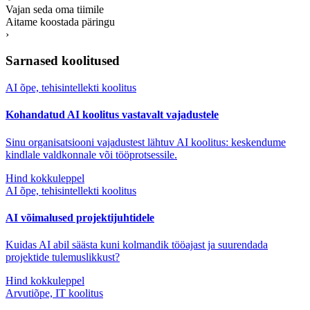
Vajan seda oma tiimile
Aitame koostada päringu
›
Sarnased koolitused
AI õpe, tehisintellekti koolitus
Kohandatud AI koolitus vastavalt vajadustele
Sinu organisatsiooni vajadustest lähtuv AI koolitus: keskendume
kindlale valdkonnale või tööprotsessile.
Hind kokkuleppel
AI õpe, tehisintellekti koolitus
AI võimalused projektijuhtidele
Kuidas AI abil säästa kuni kolmandik tööajast ja suurendada
projektide tulemuslikkust?
Hind kokkuleppel
Arvutiõpe, IT koolitus