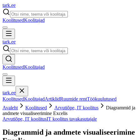
tark
.
ee
Koolitused
Koolitajad
tark
.
ee
Koolitused
Koolitajad
tark
.
ee
Koolitused
Koolitajad
Artiklid
Ruumide rent
Töökuulutused
Avaleht
Koolitused
Arvutiõpe, IT koolitus
Diagrammid ja
andmete visualiseerimine Excelis
Arvutiõpe, IT koolitus
IT koolitus tavakasutajale
Diagrammid ja andmete visualiseerimine