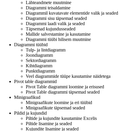
Lähteandmete muutmine
Diagrammi teisaldamine
Diagrammil kuvatavate elementide valik ja seaded
Diagrammi sisu täpsemad seaded
Diagrammi laadi valik ja seaded
Täpsemad kujundusseaded
Mallide salvestamine ja kasutamine
Diagrammi tüübi hilisem muutmine
Diagrammi tüübid
Tulp- ja lintdiagramm
Joondiagramm
Sektordiagramm
Kihtdiagramm
Punktdiagramm
Veel diagrammide tüüpe kasutamise näidetega
Pivot table diagrammid
Pivot Table diagrammi loomine ja erisused
Pivot Table diagrammi täpsemad seaded
Minigraafikud
Minigraafikute loomine ja eri tüübid
Minigraafikute täpsemad seaded
Pildid ja kujundid
Piltide ja kujundite kasutamine Excelis
Piltide lisamine ja seaded
Kujundite lisamine ja seaded