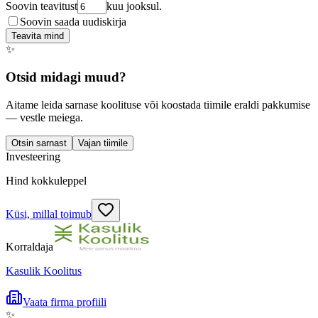
Soovin teavitust
kuu jooksul.
Soovin saada uudiskirja
Teavita mind
✨
Otsid midagi muud?
Aitame leida sarnase koolituse või koostada tiimile eraldi pakkumise
— vestle meiega.
Otsin sarnast
Vajan tiimile
Investeering
Hind kokkuleppel
Küsi, millal toimub
Korraldaja
Kasulik Koolitus
Vaata firma profiili
✨