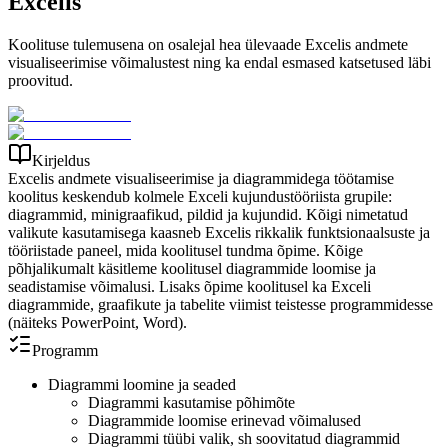
Excelis
Koolituse tulemusena on osalejal hea ülevaade Excelis andmete
visualiseerimise võimalustest ning ka endal esmased katsetused läbi
proovitud.
Kirjeldus
Excelis andmete visualiseerimise ja diagrammidega töötamise
koolitus keskendub kolmele Exceli kujundustööriista grupile:
diagrammid, minigraafikud, pildid ja kujundid. Kõigi nimetatud
valikute kasutamisega kaasneb Excelis rikkalik funktsionaalsuste ja
tööriistade paneel, mida koolitusel tundma õpime. Kõige
põhjalikumalt käsitleme koolitusel diagrammide loomise ja
seadistamise võimalusi. Lisaks õpime koolitusel ka Exceli
diagrammide, graafikute ja tabelite viimist teistesse programmidesse
(näiteks PowerPoint, Word).
Programm
Diagrammi loomine ja seaded
Diagrammi kasutamise põhimõte
Diagrammide loomise erinevad võimalused
Diagrammi tüübi valik, sh soovitatud diagrammid