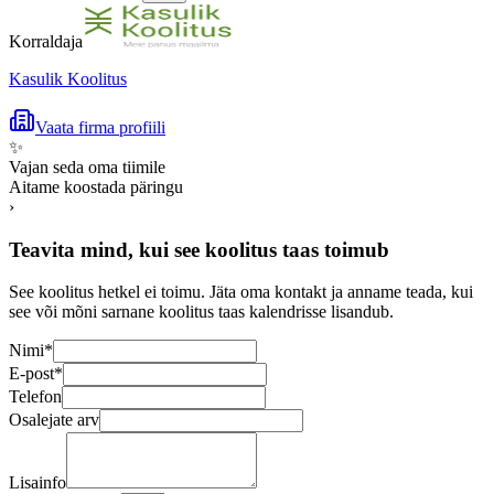
Korraldaja
Kasulik Koolitus
Vaata firma profiili
✨
Vajan seda oma tiimile
Aitame koostada päringu
›
Teavita mind, kui see koolitus taas toimub
See koolitus hetkel ei toimu. Jäta oma kontakt ja anname teada, kui
see või mõni sarnane koolitus taas kalendrisse lisandub.
Nimi
*
E-post
*
Telefon
Osalejate arv
Lisainfo