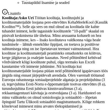
Taustapildid lisamine ja seaded
Lisainfo
Koolitaja:
Asko Uri
Töötan koolitaja, koolitusjuhi ja
koolitusmaterjalide loojana pere-ettevõttes KehaMeeleKool (Kasulik
Koolitus™). Selle aja sees on mul olnud au koolitada üle kahte
tuhandet inimest, kelle tagasiside koolitustele “10-palli” skaalal on
püsivalt keskmisena üle üheksa. Minu arusaama kohaselt on hea
koolitaja inimene, kes – lisaks koolitatava valdkonna väga heale
tundmisele – lähtub ennekõike õppijast, on toetava ja positiivse
suhtumisega ning on ise õpetatavast teemast vaimustunud. Hea
koolituse ja koolitusmaterjali peamisteks omadusteks on köitvus,
kerge jälgitavus ja osalejate kaasatus. Need põhimõtted kehtivad
võrdväärselt kõigi koolituste puhul, olgu teemaks kas Exceli
kasutamine või inimeste juhtimine. Nii koolitaja kui
koolitusmaterjalide loojana püüan neid põhimõtteid igapäevases töös
järgida ning ennast järjepidevalt arendada. Olen varemalt töötanud
Euroopa rahastusega sotsiaalprojektide algataja ja projektijuhina (3
a), tegevjuhina Eesti-Norra e-õppematerjale tootvas ettevõttes (8 a),
turundusjuhina Eesti juhtivas kinnisvarafirmas (3 a),
reklaamiagentuuri käivitaja ja eestvedajana (3 a). Haridusteel on
minu valikuteks on olnud sotsioloogia ja sotsiaaltöö – lõpetan
õpinguid Tartu Ülikooli sotsiaaltöö magistrantuuris. Kõige rohkem
kõnelevad inimesest minu arvates tõekspidamised ja