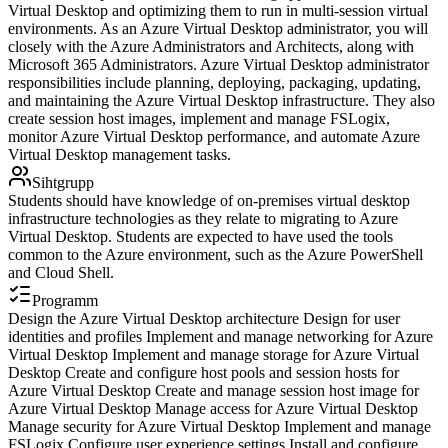
Virtual Desktop and optimizing them to run in multi-session virtual
environments. As an Azure Virtual Desktop administrator, you will
closely with the Azure Administrators and Architects, along with
Microsoft 365 Administrators. Azure Virtual Desktop administrator
responsibilities include planning, deploying, packaging, updating,
and maintaining the Azure Virtual Desktop infrastructure. They also
create session host images, implement and manage FSLogix,
monitor Azure Virtual Desktop performance, and automate Azure
Virtual Desktop management tasks.
Sihtgrupp
Students should have knowledge of on-premises virtual desktop
infrastructure technologies as they relate to migrating to Azure
Virtual Desktop. Students are expected to have used the tools
common to the Azure environment, such as the Azure PowerShell
and Cloud Shell.
Programm
Design the Azure Virtual Desktop architecture Design for user
identities and profiles Implement and manage networking for Azure
Virtual Desktop Implement and manage storage for Azure Virtual
Desktop Create and configure host pools and session hosts for
Azure Virtual Desktop Create and manage session host image for
Azure Virtual Desktop Manage access for Azure Virtual Desktop
Manage security for Azure Virtual Desktop Implement and manage
FSLogix Configure user experience settings Install and configure