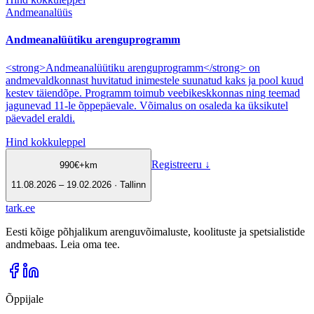
Andmeanalüüs
Andmeanalüütiku arenguprogramm
<strong>Andmeanalüütiku arenguprogramm</strong> on
andmevaldkonnast huvitatud inimestele suunatud kaks ja pool kuud
kestev täiendõpe. Programm toimub veebikeskkonnas ning teemad
jagunevad 11-le õppepäevale. Võimalus on osaleda ka üksikutel
päevadel eraldi.
Hind kokkuleppel
Registreeru
↓
990
€
+km
11.08.2026 – 19.02.2026 · Tallinn
tark
.
ee
Eesti kõige põhjalikum arenguvõimaluste, koolituste ja spetsialistide
andmebaas. Leia oma tee.
Õppijale