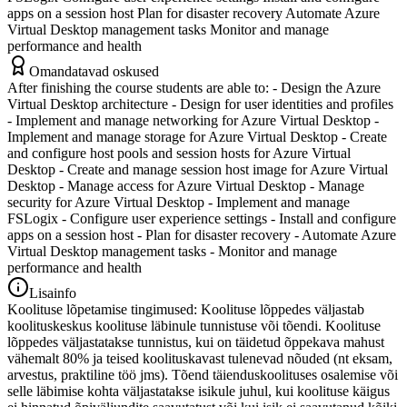
apps on a session host Plan for disaster recovery Automate Azure
Virtual Desktop management tasks Monitor and manage
performance and health
Omandatavad oskused
After finishing the course students are able to: - Design the Azure
Virtual Desktop architecture - Design for user identities and profiles
- Implement and manage networking for Azure Virtual Desktop -
Implement and manage storage for Azure Virtual Desktop - Create
and configure host pools and session hosts for Azure Virtual
Desktop - Create and manage session host image for Azure Virtual
Desktop - Manage access for Azure Virtual Desktop - Manage
security for Azure Virtual Desktop - Implement and manage
FSLogix - Configure user experience settings - Install and configure
apps on a session host - Plan for disaster recovery - Automate Azure
Virtual Desktop management tasks - Monitor and manage
performance and health
Lisainfo
Koolituse lõpetamise tingimused: Koolituse lõppedes väljastab
koolituskeskus koolituse läbinule tunnistuse või tõendi. Koolituse
lõppedes väljastatakse tunnistus, kui on täidetud õppekava mahust
vähemalt 80% ja teised koolituskavast tulenevad nõuded (nt eksam,
arvestus, praktiline töö jms). Tõend täienduskoolituses osalemise või
selle läbimise kohta väljastatakse isikule juhul, kui koolituse käigus