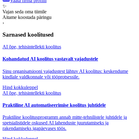
Vaata firma profiili
✨
Vajan seda oma tiimile
Aitame koostada päringu
›
Sarnased koolitused
AI õpe, tehisintellekti koolitus
Kohandatud AI koolitus vastavalt vajadustele
Sinu organisatsiooni vajadustest lähtuv AI koolitus: keskendume
kindlale valdkonnale või tööprotsessile.
Hind kokkuleppel
AI õpe, tehisintellekti koolitus
Praktiline AI automatiseerimise koolitus juhtidele
Praktiline koolitusprogramm annab mitte-tehnilistele juhtidele ja
spetsialistidele oskused AI lahenduste juurutamiseks ja
rakendamiseks igapäevases töös.
Hind kokkuleppel