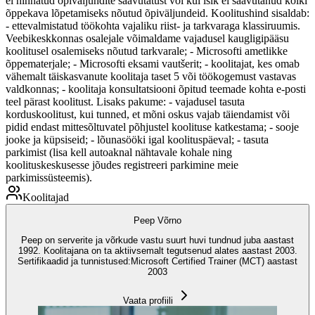
ei hinnatud õpiväljundite saavutatust või kui isik ei saavutanud kõiki
õppekava lõpetamiseks nõutud õpiväljundeid. Koolitushind sisaldab:
- ettevalmistatud töökohta vajaliku riist- ja tarkvaraga klassiruumis.
Veebikeskkonnas osalejale võimaldame vajadusel kaugligipääsu
koolitusel osalemiseks nõutud tarkvarale; - Microsofti ametlikke
õppematerjale; - Microsofti eksami vautšerit; - koolitajat, kes omab
vähemalt täiskasvanute koolitaja taset 5 või töökogemust vastavas
valdkonnas; - koolitaja konsultatsiooni õpitud teemade kohta e-posti
teel pärast koolitust. Lisaks pakume: - vajadusel tasuta
korduskoolitust, kui tunned, et mõni oskus vajab täiendamist või
pidid endast mittesõltuvatel põhjustel koolituse katkestama; - sooje
jooke ja küpsiseid; - lõunasööki igal koolituspäeval; - tasuta
parkimist (lisa kell autoaknal nähtavale kohale ning
koolituskeskusesse jõudes registreeri parkimine meie
parkimissüsteemis).
Koolitajad
Peep Võrno
Peep on serverite ja võrkude vastu suurt huvi tundnud juba aastast
1992. Koolitajana on ta aktiivsemalt tegutsenud alates aastast 2003.
Sertifikaadid ja tunnistused:Microsoft Certified Trainer (MCT) aastast
2003
Vaata profiili