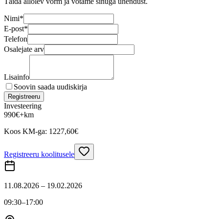
Täida allolev vorm ja võtame sinuga ühendust.
Nimi
*
E-post
*
Telefon
Osalejate arv
Lisainfo
Soovin saada uudiskirja
Registreeru
Investeering
990
€
+km
Koos KM-ga:
1227,60
€
Registreeru koolitusele
11.08.2026 – 19.02.2026
09:30
–17:00