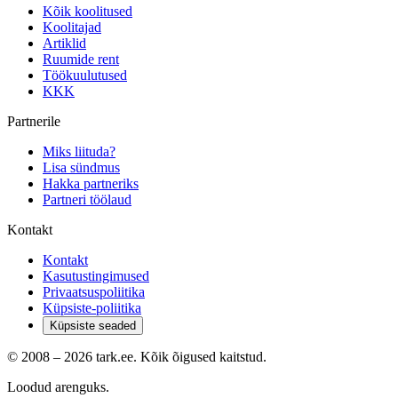
Kõik koolitused
Koolitajad
Artiklid
Ruumide rent
Töökuulutused
KKK
Partnerile
Miks liituda?
Lisa sündmus
Hakka partneriks
Partneri töölaud
Kontakt
Kontakt
Kasutustingimused
Privaatsuspoliitika
Küpsiste-poliitika
Küpsiste seaded
© 2008 –
2026
tark.ee. Kõik õigused kaitstud.
Loodud arenguks.