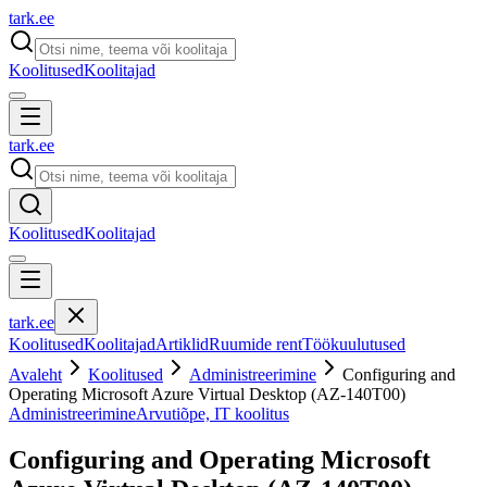
tark
.
ee
Koolitused
Koolitajad
tark
.
ee
Koolitused
Koolitajad
tark
.
ee
Koolitused
Koolitajad
Artiklid
Ruumide rent
Töökuulutused
Avaleht
Koolitused
Administreerimine
Configuring and
Operating Microsoft Azure Virtual Desktop (AZ-140T00)
Administreerimine
Arvutiõpe, IT koolitus
Configuring and Operating Microsoft