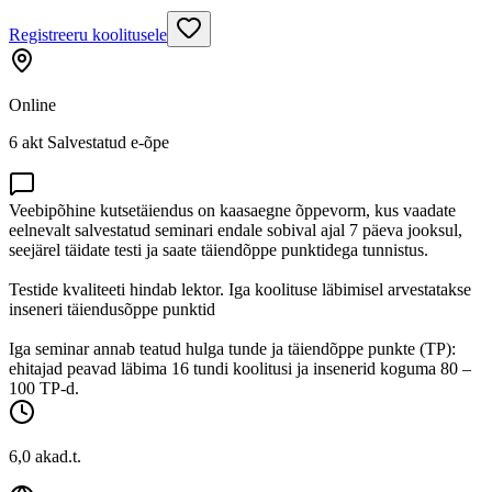
Registreeru koolitusele
Online
6 akt Salvestatud e-õpe
Veebipõhine kutsetäiendus on kaasaegne õppevorm, kus vaadate
eelnevalt salvestatud seminari endale sobival ajal 7 päeva jooksul,
seejärel täidate testi ja saate täiendõppe punktidega tunnistus.
Testide kvaliteeti hindab lektor. Iga koolituse läbimisel arvestatakse
inseneri täiendusõppe punktid
Iga seminar annab teatud hulga tunde ja täiendõppe punkte (TP):
ehitajad peavad läbima 16 tundi koolitusi ja insenerid koguma 80 –
100 TP-d.
6,0 akad.t.