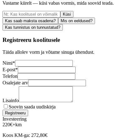
Vastame kiirelt — küsi vabas vormis, mida soovid teada.
Küsi
Kas saab maksta osadena?
Mis on eeldused?
Kas tunnistus on tunnustatud?
Registreeru koolitusele
Täida allolev vorm ja võtame sinuga ühendust.
Nimi
*
E-post
*
Telefon
Osalejate arv
Lisainfo
Soovin saada uudiskirja
Registreeru
Investeering
220
€
+km
Koos KM-ga:
272,80
€