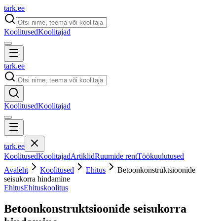
tark
.
ee
Koolitused
Koolitajad
tark
.
ee
Koolitused
Koolitajad
tark
.
ee
Koolitused
Koolitajad
Artiklid
Ruumide rent
Töökuulutused
Avaleht
Koolitused
Ehitus
Betoonkonstruktsioonide
seisukorra hindamine
Ehitus
Ehituskoolitus
Betoonkonstruktsioonide seisukorra