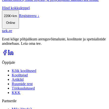
Hind kokkuleppel
Registreeru
↓
220
€
+km
Online
tark
.
ee
Eesti kõige põhjalikum arenguvõimaluste, koolituste ja spetsialistide
andmebaas. Leia oma tee.
Õppijale
Kõik koolitused
Koolitajad
Artiklid
Ruumide rent
Töökuulutused
KKK
Partnerile