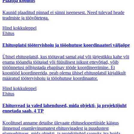
Plaatija koolitus
Kaunid plaaditud pinnad ei sünni iseenesest. Need tulevad heade
teadmiste ja töövõtetega.
Hind kokkuleppel
Ehitus
Ehitusplatsi töötervishoiu ja tööohutuse koordinaatori väljaõpe
Ühisel ehitusplatsil, kus töötavad samal ajal või järjestikku kahe või
enama tööandja töötajad või füüsilisest isikust ettevõtjad, võib
tööõnnetusi põhjustada ebapiisav tööde koordineerimine. Et
koostööd koordineerida, peab olema ühisel ehitusplatsil kirjalikult
määratud töötervishoiu ja tööohutuse koordinaator.
Hind kokkuleppel
Ehitus
Ehitusvead ja valed lahendused, mida objekti- ja projektijuht
ennetada saab. 4 TP
Koolitusel anname detailse ülevaate ehitusekspertiiside käigus
ilmnenud enamlevinumatest ehitusvigadest ja puudustest
elamuehituses, mida objekti- ja projektijuhid saanuks ära hoida.