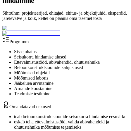
hindamine
Sihtrühm: projekteerijad, ehitajad, ehitus- ja objektijuhid, eksperdid,
järelevalve ja kõik, kellel on plaanis oma tasemet tõsta
Programm
Sissejuhatus
Seisukorra hindamise alused
Ettevalmistustööd, abivahendid, ohutustehnika
Betoonkonstruktsioonide kahjustused
Mõõtmised objektil
Mõõtmised laboris
Jääkeluea arvutamine
Aruande koostamine
Teadmiste testimine
Omandatavad oskused
teab betoonkonstruktsioonide seisukorra hindamise eesmärke
oskab teha ettevalmistustöid, valida abivahendeid ja
ohutustehnika mõõtmiste tegemiseks