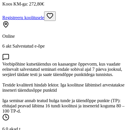
Koos KM-ga:
272,80
€
Registreeru koolitusele
Online
6 akt Salvestatud e-õpe
Veebipõhine kutsetäiendus on kaasaegne õppevorm, kus vaadate
eelnevalt salvestatud seminari endale sobival ajal 7 päeva jooksul,
seejärel täidate testi ja saate täiendõppe punktidega tunnistus.
Testide kvaliteeti hindab lektor. Iga koolituse läbimisel arvestatakse
inseneri täiendusõppe punktid
Iga seminar annab teatud hulga tunde ja täiendõppe punkte (TP):
ehitajad peavad läbima 16 tundi koolitusi ja insenerid koguma 80 –
100 TP-d.
6,0 akad.t.