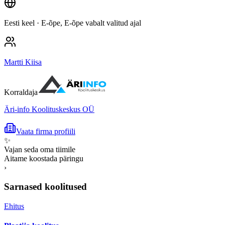
Eesti keel
· E-õpe, E-õpe vabalt valitud ajal
Martti Kiisa
Korraldaja
Äri-info Koolituskeskus OÜ
Vaata firma profiili
✨
Vajan seda oma tiimile
Aitame koostada päringu
›
Sarnased koolitused
Ehitus