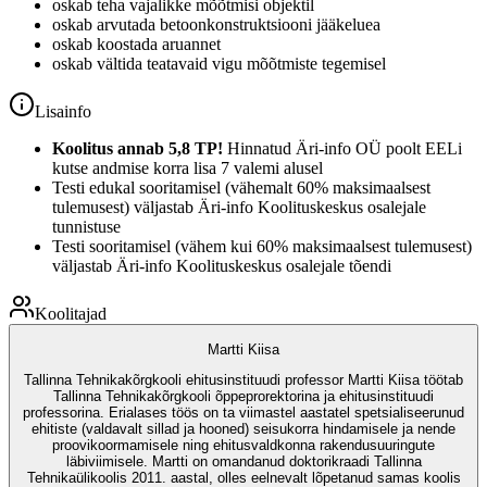
oskab teha vajalikke mõõtmisi objektil
oskab arvutada betoonkonstruktsiooni jääkeluea
oskab koostada aruannet
oskab vältida teatavaid vigu mõõtmiste tegemisel
Lisainfo
Koolitus annab 5,8 TP!
Hinnatud Äri-info OÜ poolt EELi
kutse andmise korra lisa 7 valemi alusel
Testi edukal sooritamisel (vähemalt 60% maksimaalsest
tulemusest) väljastab Äri-info Koolituskeskus osalejale
tunnistuse
Testi sooritamisel (vähem kui 60% maksimaalsest tulemusest)
väljastab Äri-info Koolituskeskus osalejale tõendi
Koolitajad
Martti Kiisa
Tallinna Tehnikakõrgkooli ehitusinstituudi professor Martti Kiisa töötab
Tallinna Tehnikakõrgkooli õppeprorektorina ja ehitusinstituudi
professorina. Erialases töös on ta viimastel aastatel spetsialiseerunud
ehitiste (valdavalt sillad ja hooned) seisukorra hindamisele ja nende
proovikoormamisele ning ehitusvaldkonna rakendusuuringute
läbiviimisele. Martti on omandanud doktorikraadi Tallinna
Tehnikaülikoolis 2011. aastal, olles eelnevalt lõpetanud samas koolis