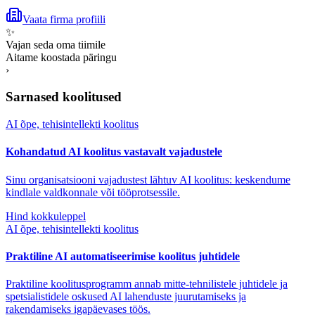
Vaata firma profiili
✨
Vajan seda oma tiimile
Aitame koostada päringu
›
Sarnased koolitused
AI õpe, tehisintellekti koolitus
Kohandatud AI koolitus vastavalt vajadustele
Sinu organisatsiooni vajadustest lähtuv AI koolitus: keskendume
kindlale valdkonnale või tööprotsessile.
Hind kokkuleppel
AI õpe, tehisintellekti koolitus
Praktiline AI automatiseerimise koolitus juhtidele
Praktiline koolitusprogramm annab mitte-tehnilistele juhtidele ja
spetsialistidele oskused AI lahenduste juurutamiseks ja
rakendamiseks igapäevases töös.