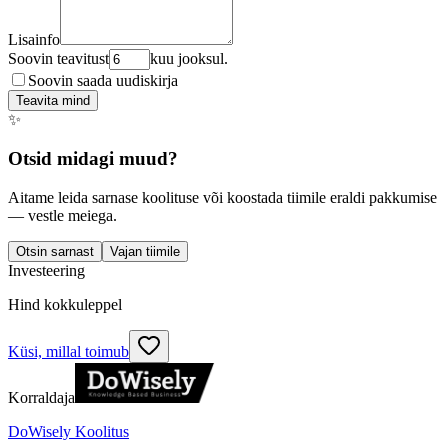
Lisainfo
Soovin teavitust
kuu jooksul.
Soovin saada uudiskirja
Teavita mind
✨
Otsid midagi muud?
Aitame leida sarnase koolituse või koostada tiimile eraldi pakkumise
— vestle meiega.
Otsin sarnast
Vajan tiimile
Investeering
Hind kokkuleppel
Küsi, millal toimub
Korraldaja
DoWisely Koolitus