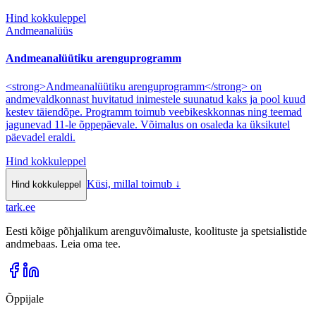
Hind kokkuleppel
Andmeanalüüs
Andmeanalüütiku arenguprogramm
<strong>Andmeanalüütiku arenguprogramm</strong> on
andmevaldkonnast huvitatud inimestele suunatud kaks ja pool kuud
kestev täiendõpe. Programm toimub veebikeskkonnas ning teemad
jagunevad 11-le õppepäevale. Võimalus on osaleda ka üksikutel
päevadel eraldi.
Hind kokkuleppel
Küsi, millal toimub
↓
Hind kokkuleppel
tark
.
ee
Eesti kõige põhjalikum arenguvõimaluste, koolituste ja spetsialistide
andmebaas. Leia oma tee.
Õppijale