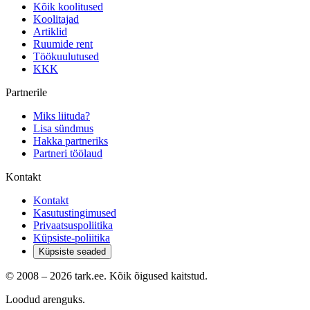
Kõik koolitused
Koolitajad
Artiklid
Ruumide rent
Töökuulutused
KKK
Partnerile
Miks liituda?
Lisa sündmus
Hakka partneriks
Partneri töölaud
Kontakt
Kontakt
Kasutustingimused
Privaatsuspoliitika
Küpsiste-poliitika
Küpsiste seaded
© 2008 –
2026
tark.ee. Kõik õigused kaitstud.
Loodud arenguks.