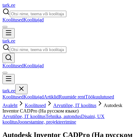
tark
.
ee
Koolitused
Koolitajad
tark
.
ee
Koolitused
Koolitajad
tark
.
ee
Koolitused
Koolitajad
Artiklid
Ruumide rent
Töökuulutused
Avaleht
Koolitused
Arvutiõpe, IT koolitus
Autodesk
Inventor CADPro (На русском языке)
Arvutiõpe, IT koolitus
Tehnika, autondus
Disaini, UX
koolitus
Joonestamine, projekteerimine
Autodesk Inventor CADPro (На русском