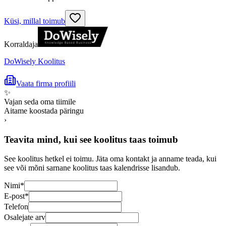
Küsi, millal toimub
Korraldaja
DoWisely Koolitus
Vaata firma profiili
✨
Vajan seda oma tiimile
Aitame koostada päringu
›
Teavita mind, kui see koolitus taas toimub
See koolitus hetkel ei toimu. Jäta oma kontakt ja anname teada, kui
see või mõni sarnane koolitus taas kalendrisse lisandub.
Nimi
*
E-post
*
Telefon
Osalejate arv