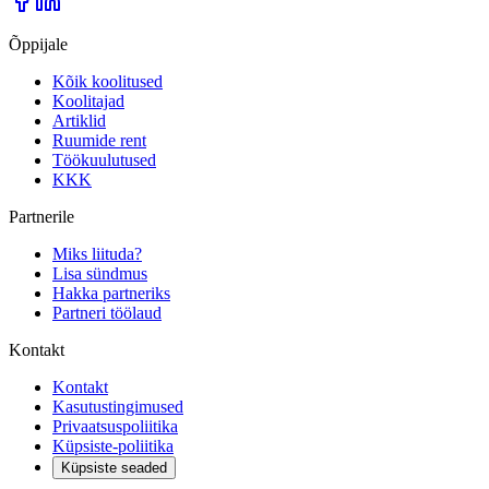
Õppijale
Kõik koolitused
Koolitajad
Artiklid
Ruumide rent
Töökuulutused
KKK
Partnerile
Miks liituda?
Lisa sündmus
Hakka partneriks
Partneri töölaud
Kontakt
Kontakt
Kasutustingimused
Privaatsuspoliitika
Küpsiste-poliitika
Küpsiste seaded