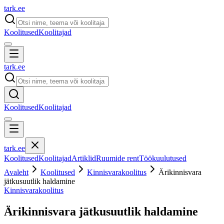
tark
.
ee
Koolitused
Koolitajad
tark
.
ee
Koolitused
Koolitajad
tark
.
ee
Koolitused
Koolitajad
Artiklid
Ruumide rent
Töökuulutused
Avaleht
Koolitused
Kinnisvarakoolitus
Ärikinnisvara
jätkusuutlik haldamine
Kinnisvarakoolitus
Ärikinnisvara jätkusuutlik haldamine