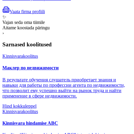
Vaata firma profiili
✨
Vajan seda oma tiimile
Aitame koostada päringu
›
Sarnased koolitused
Kinnisvarakoolitus
Маклер по недвижимости
В результате обучения слушатель приобретает знания и
навыки для работы по профессии агента по недвижимости,
что позволит ему успешно выйти на рынок труда и найти
применение в сфере недвижимости.
Hind kokkuleppel
Kinnisvarakoolitus
Kinnisvara hindamise ABC