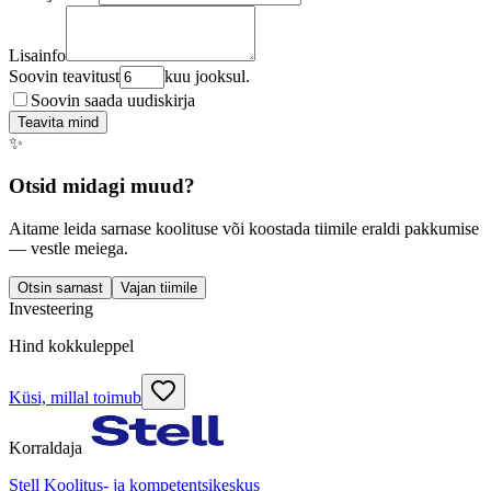
Lisainfo
Soovin teavitust
kuu jooksul.
Soovin saada uudiskirja
Teavita mind
✨
Otsid midagi muud?
Aitame leida sarnase koolituse või koostada tiimile eraldi pakkumise
— vestle meiega.
Otsin sarnast
Vajan tiimile
Investeering
Hind kokkuleppel
Küsi, millal toimub
Korraldaja
Stell Koolitus- ja kompetentsikeskus