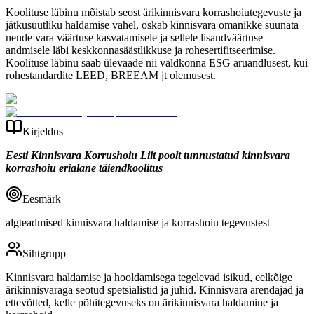
Koolituse läbinu mõistab seost ärikinnisvara korrashoiutegevuste ja
jätkusuutliku haldamise vahel, oskab kinnisvara omanikke suunata
nende vara väärtuse kasvatamisele ja sellele lisandväärtuse
andmisele läbi keskkonnasäästlikkuse ja rohesertifitseerimise.
Koolituse läbinu saab ülevaade nii valdkonna ESG aruandlusest, kui
rohestandardite LEED, BREEAM jt olemusest.
Kirjeldus
Eesti Kinnisvara Korrushoiu Liit poolt tunnustatud kinnisvara
korrashoiu erialane täiendkoolitus
Eesmärk
algteadmised kinnisvara haldamise ja korrashoiu tegevustest
Sihtgrupp
Kinnisvara haldamise ja hooldamisega tegelevad isikud, eelkõige
ärikinnisvaraga seotud spetsialistid ja juhid. Kinnisvara arendajad ja
ettevõtted, kelle põhitegevuseks on ärikinnisvara haldamine ja