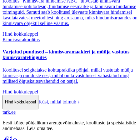
Koolitus “Kinnisvara hindamise ABC” tutvustab kinnisvara
hindamise põhitõdesid, hindamise eesmärke ja kinnisvara hindamise
toiminguid. Samuti saab koolitusel ülevaate kinnisvara hindamisel
kasutatavatest meetoditest ning arusaama, miks hindamisaruandes on
kinnisvara objektil selline väärtus.
Hind kokkuleppel
Kinnisvarakoolitus
Varjatud puudused – kinnisvaramaakleri ja müüja vastutus
kinnisvaratehingutes
Koolitusel selgitatakse kohtupraktika põhjal, millal vastutab müüja
kinnisasja puuduste eest, millal on ta vastutusest vabastatud ning
millised õiguskaitsevahendid on ostjal.
Hind kokkuleppel
Küsi, millal toimub
↓
Hind kokkuleppel
tark
.
ee
Eesti kõige põhjalikum arenguvõimaluste, koolituste ja spetsialistide
andmebaas. Leia oma tee.