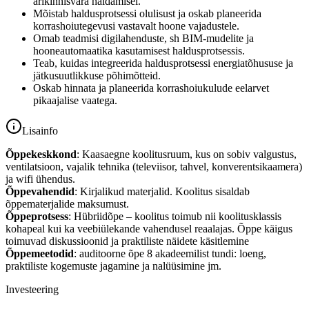
ärikinnisvara haldamisel.
Mõistab haldusprotsessi olulisust ja oskab planeerida
korrashoiutegevusi vastavalt hoone vajadustele.
Omab teadmisi digilahenduste, sh BIM-mudelite ja
hooneautomaatika kasutamisest haldusprotsessis.
Teab, kuidas integreerida haldusprotsessi energiatõhususe ja
jätkusuutlikkuse põhimõtteid.
Oskab hinnata ja planeerida korrashoiukulude eelarvet
pikaajalise vaatega.
Lisainfo
Õppekeskkond
: Kaasaegne koolitusruum, kus on sobiv valgustus,
ventilatsioon, vajalik tehnika (televiisor, tahvel, konverentsikaamera)
ja wifi ühendus.
Õppevahendid
: Kirjalikud materjalid. Koolitus sisaldab
õppematerjalide maksumust.
Õppeprotsess
: Hübriidõpe – koolitus toimub nii koolitusklassis
kohapeal kui ka veebiülekande vahendusel reaalajas. Õppe käigus
toimuvad diskussioonid ja praktiliste näidete käsitlemine
Õppemeetodid
: auditoorne õpe 8 akadeemilist tundi: loeng,
praktiliste kogemuste jagamine ja nalüüsimine jm.
Investeering