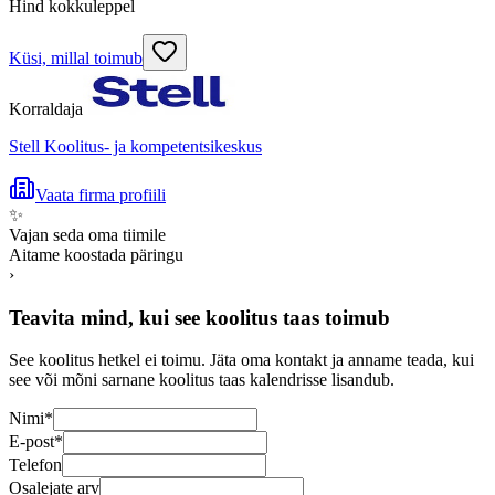
Hind kokkuleppel
Küsi, millal toimub
Korraldaja
Stell Koolitus- ja kompetentsikeskus
Vaata firma profiili
✨
Vajan seda oma tiimile
Aitame koostada päringu
›
Teavita mind, kui see koolitus taas toimub
See koolitus hetkel ei toimu. Jäta oma kontakt ja anname teada, kui
see või mõni sarnane koolitus taas kalendrisse lisandub.
Nimi
*
E-post
*
Telefon
Osalejate arv