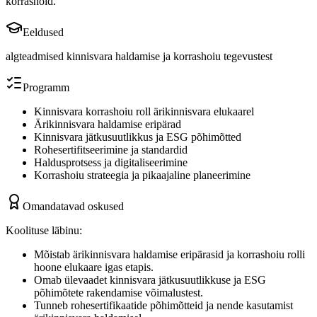
korrashoid.
Eeldused
algteadmised kinnisvara haldamise ja korrashoiu tegevustest
Programm
Kinnisvara korrashoiu roll ärikinnisvara elukaarel
Ärikinnisvara haldamise eripärad
Kinnisvara jätkusuutlikkus ja ESG põhimõtted
Rohesertifitseerimine ja standardid
Haldusprotsess ja digitaliseerimine
Korrashoiu strateegia ja pikaajaline planeerimine
Omandatavad oskused
Koolituse läbinu:
Mõistab ärikinnisvara haldamise eripärasid ja korrashoiu rolli
hoone elukaare igas etapis.
Omab ülevaadet kinnisvara jätkusuutlikkuse ja ESG
põhimõtete rakendamise võimalustest.
Tunneb rohesertifikaatide põhimõtteid ja nende kasutamist