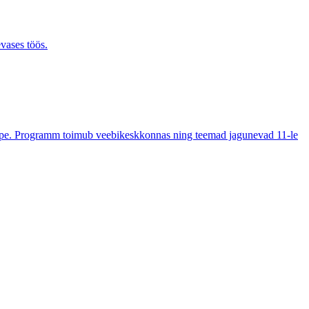
evases töös.
õpe. Programm toimub veebikeskkonnas ning teemad jagunevad 11-le