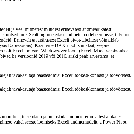
edelt ja veel mitmetest muudest erinevatest andmeallikatest.
isprotseduure. Sealt liigume edasi andmete modelleerimisse, tutvume
id. Erinevalt tavapärastest Exceli pivot-tabelitest võimaldab
ysis Expressions). Käsitleme DAX-i põhisüntaksit, seejärel
ft Excel tarkvara Windows-versiooni (Exceli Mac-i versioonis ei
obivad ka versioonid 2019 või 2016, siiski peab arvestama, et
jalt tavakasutaja baasteadmisi Exceli töökeskkonnast ja töövõtetest.
jalt tavakasutaja baasteadmisi Exceli töökeskkonnast ja töövõtetest.
ortida, teisendada ja puhastada andmeid erinevatest allikatest
 andmete vahel seoste loomiseks Exceli andmemudelit ja Power Pivot