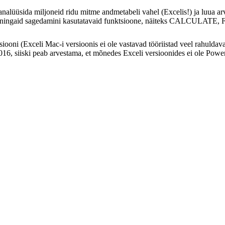
 analüüsida miljoneid ridu mitme andmetabeli vahel (Excelis!) ja luua 
e mõningaid sagedamini kasutatavaid funktsioone, näiteks CALCULAT
ni (Exceli Mac-i versioonis ei ole vastavad tööriistad veel rahuldaval
016, siiski peab arvestama, et mõnedes Exceli versioonides ei ole Powe