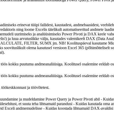
imiseks erinevat tüüpi failidest, kaustadest, andmebaasidest, veebileht
ktoris ning loome Excelis täielikult automatiseeritud andmete laadim
udeli uurimiseks ja analüüsimiseks Power Pivoti ja DAX keele vahende
is!) ja luua arvutuslikke välju, kasutades valemikeelt DAX (Data Anal
ks CALCULATE, FILTER, SUMX jm. NB! Koolituspäeval kasutame Microso
aks soovituslikult olema kasutusel versioon Excel 365 (põhimõtteliselt s
l).
töös kokku puutuma andmeanalüüsiga. Koolitusel osalemine eeldab osale
töös kokku puutuma andmeanalüüsiga. Koolitusel osalemine eeldab osale
 töökeskkonnast ja töövõtetest.
damine ja mudeldamine Power Query ja Power Pivoti abil - Kuidas imp
ülesehitust, et suuta teha lihtsamaid parandusi - Kuidas kasutada oma
meid Exceli andmemudelisse - Kuidas koostada lihtsamaid DAX-avaldisi