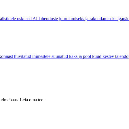
sialistidele oskused AI lahenduste juurutamiseks ja rakendamiseks igapä
ast huvitatud inimestele suunatud kaks ja pool kuud kestev täiend
 andmebaas. Leia oma tee.