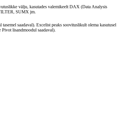
arvutuslikke välju, kasutades valemikeelt DAX (Data Analysis
E, FILTER, SUMX jm.
 tasemel saadaval). Excelist peaks soovituslikult olema kasutusel
r Pivot lisandmoodul saadaval).