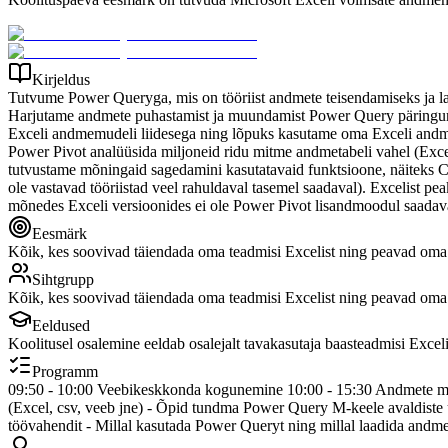
Kirjeldus
Tutvume Power Queryga, mis on tööriist andmete teisendamiseks ja laad
Harjutame andmete puhastamist ja muundamist Power Query päringureda
Exceli andmemudeli liidesega ning lõpuks kasutame oma Exceli andmem
Power Pivot analüüsida miljoneid ridu mitme andmetabeli vahel (Excel
tutvustame mõningaid sagedamini kasutatavaid funktsioone, näite
ole vastavad tööriistad veel rahuldaval tasemel saadaval). Excelist pe
mõnedes Exceli versioonides ei ole Power Pivot lisandmoodul saadava
Eesmärk
Kõik, kes soovivad täiendada oma teadmisi Excelist ning peavad oma 
Sihtgrupp
Kõik, kes soovivad täiendada oma teadmisi Excelist ning peavad oma 
Eeldused
Koolitusel osalemine eeldab osalejalt tavakasutaja baasteadmisi Exceli
Programm
09:50 - 10:00 Veebikeskkonda kogunemine 10:00 - 15:30 Andmete muun
(Excel, csv, veeb jne) - Õpid tundma Power Query M-keele avaldiste 
töövahendit - Millal kasutada Power Queryt ning millal laadida and