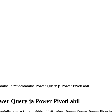
ine ja mudeldamine Power Query ja Power Pivoti abil
r Query ja Power Pivoti abil
delleerimise ja ärianalüüsi tööriistadega Power Query, Power Pivot 