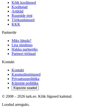
Kõik koolitused
Koolitajad
Artiklid
Ruumide rent
Töökuulutused
KKK
Partnerile
Miks liituda?
Lisa sündmus
Hakka partneriks
Partneri töölaud
Kontakt
Kontakt
Kasutustingimused
Privaatsuspoliitika
Küpsiste-poliitika
Küpsiste seaded
© 2008 –
2026
tark.ee. Kõik õigused kaitstud.
Loodud arenguks.