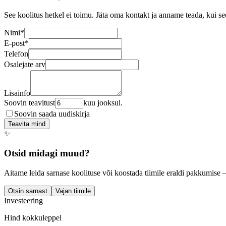
See koolitus hetkel ei toimu. Jäta oma kontakt ja anname teada, kui se
Nimi
*
E-post
*
Telefon
Osalejate arv
Lisainfo
Soovin teavitust
kuu jooksul.
Soovin saada uudiskirja
Teavita mind
✨
Otsid midagi muud?
Aitame leida sarnase koolituse või koostada tiimile eraldi pakkumise 
Otsin sarnast
Vajan tiimile
Investeering
Hind kokkuleppel