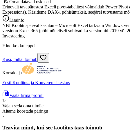
Omandatavad oskused
Erinevalt tavapärastest Exceli pivot-tabelitest võimaldab Power Pivot
Expressions). Käsitleme DAX-i põhisüntaksit, seejärel tutvustam
Lisainfo
NB! Koolituspäeval kasutame Microsoft Excel tarkvara Windows-versioo
versioon Excel 365 (põhimõtteliselt sobivad ka versioonid 2019 või 2
Investeering
Hind kokkuleppel
Küsi, millal toimub
Korraldaja
Eesti Koolitus- ja Konverentsikeskus
Vaata firma profiili
✨
Vajan seda oma tiimile
Aitame koostada päringu
›
Teavita mind, kui see koolitus taas toimub