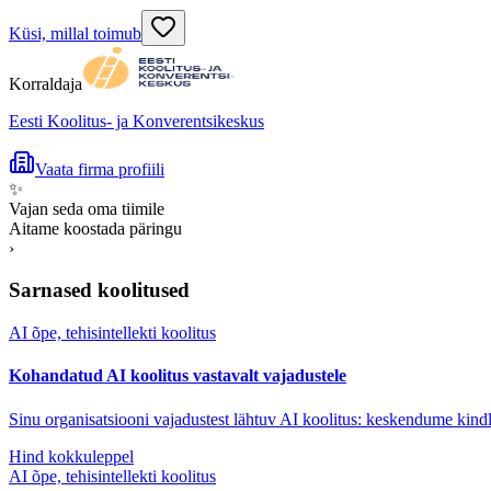
Küsi, millal toimub
Korraldaja
Eesti Koolitus- ja Konverentsikeskus
Vaata firma profiili
✨
Vajan seda oma tiimile
Aitame koostada päringu
›
Sarnased koolitused
AI õpe, tehisintellekti koolitus
Kohandatud AI koolitus vastavalt vajadustele
Sinu organisatsiooni vajadustest lähtuv AI koolitus: keskendume kindl
Hind kokkuleppel
AI õpe, tehisintellekti koolitus