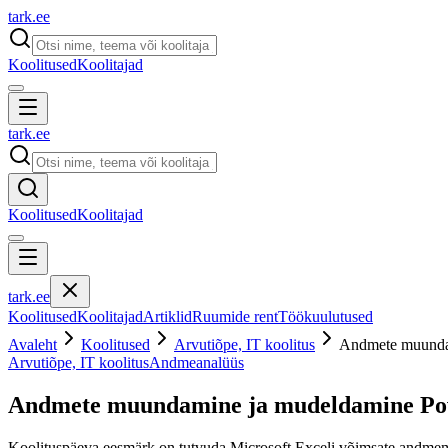
tark
.
ee
Koolitused
Koolitajad
tark
.
ee
Koolitused
Koolitajad
tark
.
ee
Koolitused
Koolitajad
Artiklid
Ruumide rent
Töökuulutused
Avaleht
Koolitused
Arvutiõpe, IT koolitus
Andmete muundam
Arvutiõpe, IT koolitus
Andmeanalüüs
Andmete muundamine ja mudeldamine Powe
Koolituspäeva eesmärk on tutvuda Microsoft Exceli võimsate andmemo