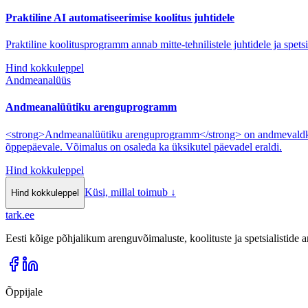
Praktiline AI automatiseerimise koolitus juhtidele
Praktiline koolitusprogramm annab mitte-tehnilistele juhtidele ja spet
Hind kokkuleppel
Andmeanalüüs
Andmeanalüütiku arenguprogramm
<strong>Andmeanalüütiku arenguprogramm</strong> on andmevaldkonn
õppepäevale. Võimalus on osaleda ka üksikutel päevadel eraldi.
Hind kokkuleppel
Küsi, millal toimub
↓
Hind kokkuleppel
tark
.
ee
Eesti kõige põhjalikum arenguvõimaluste, koolituste ja spetsialistide
Õppijale