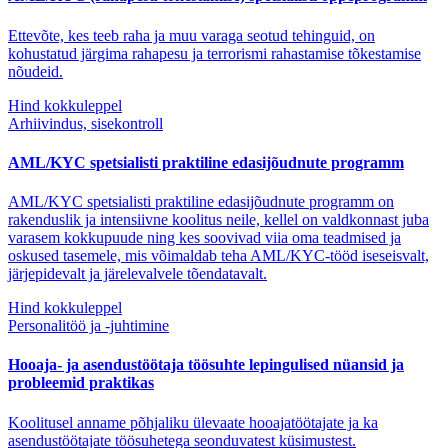
Ettevõte, kes teeb raha ja muu varaga seotud tehinguid, on
kohustatud järgima rahapesu ja terrorismi rahastamise tõkestamise
nõudeid.
Hind kokkuleppel
Arhiivindus, sisekontroll
AML/KYC spetsialisti praktiline edasijõudnute programm
AML/KYC spetsialisti praktiline edasijõudnute programm on
rakenduslik ja intensiivne koolitus neile, kellel on valdkonnast juba
varasem kokkupuude ning kes soovivad viia oma teadmised ja
oskused tasemele, mis võimaldab teha AML/KYC-tööd iseseisvalt,
järjepidevalt ja järelevalvele tõendatavalt.
Hind kokkuleppel
Personalitöö ja -juhtimine
Hooaja- ja asendustöötaja töösuhte lepingulised nüansid ja
probleemid praktikas
Koolitusel anname põhjaliku ülevaate hooajatöötajate ja ka
asendustöötajate töösuhetega seonduvatest küsimustest.