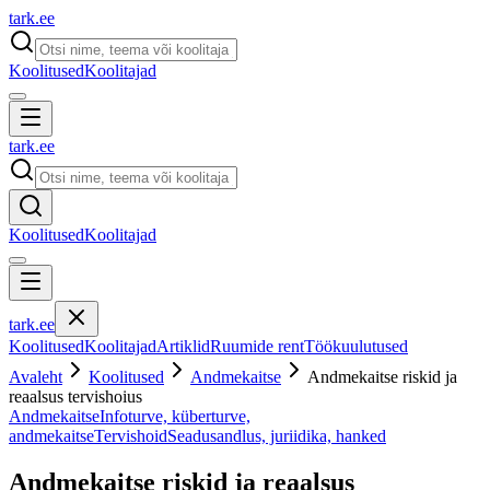
tark
.
ee
Koolitused
Koolitajad
tark
.
ee
Koolitused
Koolitajad
tark
.
ee
Koolitused
Koolitajad
Artiklid
Ruumide rent
Töökuulutused
Avaleht
Koolitused
Andmekaitse
Andmekaitse riskid ja
reaalsus tervishoius
Andmekaitse
Infoturve, küberturve,
andmekaitse
Tervishoid
Seadusandlus, juriidika, hanked
Andmekaitse riskid ja reaalsus