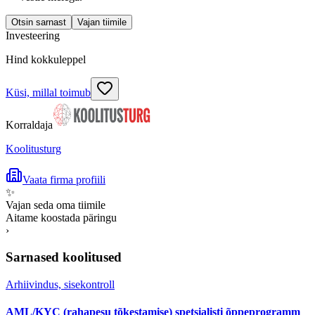
Otsin sarnast
Vajan tiimile
Investeering
Hind kokkuleppel
Küsi, millal toimub
Korraldaja
Koolitusturg
Vaata firma profiili
✨
Vajan seda oma tiimile
Aitame koostada päringu
›
Sarnased koolitused
Arhiivindus, sisekontroll
AML/KYC (rahapesu tõkestamise) spetsialisti õppeprogramm