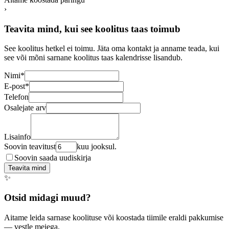
›
Teavita mind, kui see koolitus taas toimub
See koolitus hetkel ei toimu. Jäta oma kontakt ja anname teada, kui
see või mõni sarnane koolitus taas kalendrisse lisandub.
Nimi
*
E-post
*
Telefon
Osalejate arv
Lisainfo
Soovin teavitust
kuu jooksul.
Soovin saada uudiskirja
Teavita mind
✨
Otsid midagi muud?
Aitame leida sarnase koolituse või koostada tiimile eraldi pakkumise
— vestle meiega.