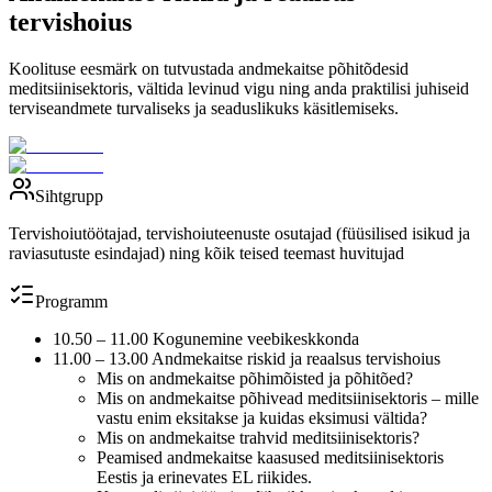
tervishoius
Koolituse eesmärk on tutvustada andmekaitse põhitõdesid
meditsiinisektoris, vältida levinud vigu ning anda praktilisi juhiseid
terviseandmete turvaliseks ja seaduslikuks käsitlemiseks.
Sihtgrupp
Tervishoiutöötajad, tervishoiuteenuste osutajad (füüsilised isikud ja
raviasutuste esindajad) ning kõik teised teemast huvitujad
Programm
10.50 – 11.00 Kogunemine veebikeskkonda
11.00 – 13.00 Andmekaitse riskid ja reaalsus tervishoius
Mis on andmekaitse põhimõisted ja põhitõed?
Mis on andmekaitse põhivead meditsiinisektoris – mille
vastu enim eksitakse ja kuidas eksimusi vältida?
Mis on andmekaitse trahvid meditsiinisektoris?
Peamised andmekaitse kaasused meditsiinisektoris
Eestis ja erinevates EL riikides.