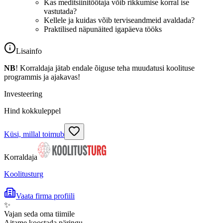
Kas meditsiinitöötaja võib rikkumise korral ise
vastutada?
Kellele ja kuidas võib terviseandmeid avaldada?
Praktilised näpunäited igapäeva tööks
Lisainfo
NB
! Korraldaja jätab endale õiguse teha muudatusi koolituse
programmis ja ajakavas!
Investeering
Hind kokkuleppel
Küsi, millal toimub
Korraldaja
Koolitusturg
Vaata firma profiili
✨
Vajan seda oma tiimile
Aitame koostada päringu