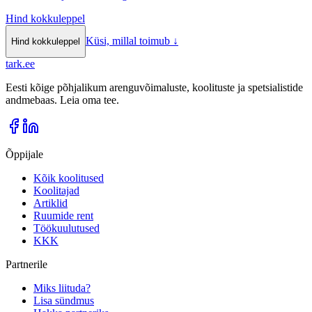
Hind kokkuleppel
Küsi, millal toimub
↓
Hind kokkuleppel
tark
.
ee
Eesti kõige põhjalikum arenguvõimaluste, koolituste ja spetsialistide
andmebaas. Leia oma tee.
Õppijale
Kõik koolitused
Koolitajad
Artiklid
Ruumide rent
Töökuulutused
KKK
Partnerile
Miks liituda?
Lisa sündmus