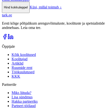
Küsi, millal toimub
↓
Hind kokkuleppel
tark
.
ee
Eesti kõige põhjalikum arenguvõimaluste, koolituste ja spetsialistide
andmebaas. Leia oma tee.
Õppijale
Kõik koolitused
Koolitajad
Artiklid
Ruumide rent
Töökuulutused
KKK
Partnerile
Miks liituda?
Lisa sündmus
Hakka partneriks
Partneri töölaud