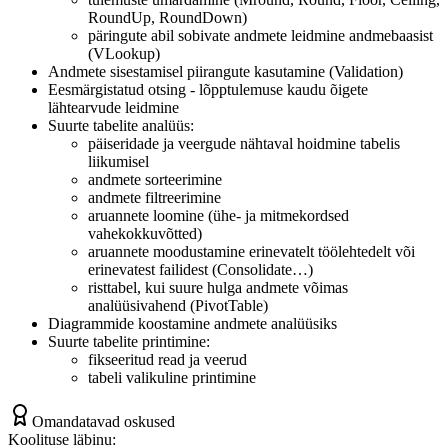
RoundUp, RoundDown)
päringute abil sobivate andmete leidmine andmebaasist
(VLookup)
Andmete sisestamisel piirangute kasutamine (Validation)
Eesmärgistatud otsing - lõpptulemuse kaudu õigete
lähtearvude leidmine
Suurte tabelite analüüs:
päiseridade ja veergude nähtaval hoidmine tabelis
liikumisel
andmete sorteerimine
andmete filtreerimine
aruannete loomine (ühe- ja mitmekordsed
vahekokkuvõtted)
aruannete moodustamine erinevatelt töölehtedelt või
erinevatest failidest (Consolidate…)
risttabel, kui suure hulga andmete võimas
analüüsivahend (PivotTable)
Diagrammide koostamine andmete analüüsiks
Suurte tabelite printimine:
fikseeritud read ja veerud
tabeli valikuline printimine
Omandatavad oskused
Koolituse läbinu: