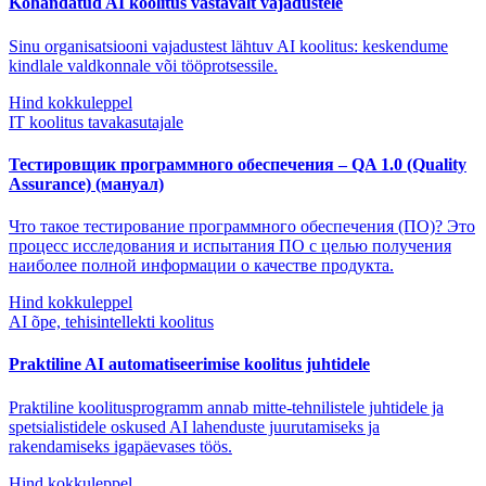
Kohandatud AI koolitus vastavalt vajadustele
Sinu organisatsiooni vajadustest lähtuv AI koolitus: keskendume
kindlale valdkonnale või tööprotsessile.
Hind kokkuleppel
IT koolitus tavakasutajale
Тестировщик программного обеспечения – QA 1.0 (Quality
Assurance) (мануал)
Что такое тестирование программного обеспечения (ПО)? Это
процесс исследования и испытания ПО с целью получения
наиболее полной информации о качестве продукта.
Hind kokkuleppel
AI õpe, tehisintellekti koolitus
Praktiline AI automatiseerimise koolitus juhtidele
Praktiline koolitusprogramm annab mitte-tehnilistele juhtidele ja
spetsialistidele oskused AI lahenduste juurutamiseks ja
rakendamiseks igapäevases töös.
Hind kokkuleppel