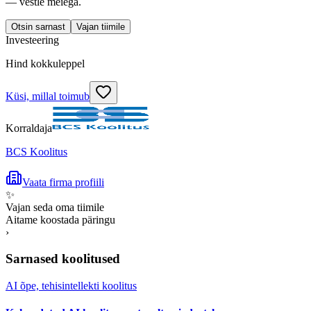
— vestle meiega.
Otsin sarnast
Vajan tiimile
Investeering
Hind kokkuleppel
Küsi, millal toimub
Korraldaja
BCS Koolitus
Vaata firma profiili
✨
Vajan seda oma tiimile
Aitame koostada päringu
›
Sarnased koolitused
AI õpe, tehisintellekti koolitus