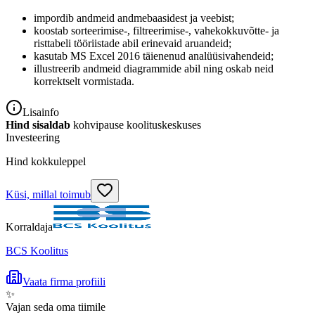
impordib andmeid andmebaasidest ja veebist;
koostab sorteerimise-, filtreerimise-, vahekokkuvõtte- ja
risttabeli tööriistade abil erinevaid aruandeid;
kasutab MS Excel 2016 täienenud analüüsivahendeid;
illustreerib andmeid diagrammide abil ning oskab neid
korrektselt vormistada.
Lisainfo
Hind sisaldab
kohvipause koolituskeskuses
Investeering
Hind kokkuleppel
Küsi, millal toimub
Korraldaja
BCS Koolitus
Vaata firma profiili
✨
Vajan seda oma tiimile