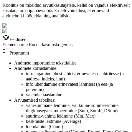
Koolitus on mõeldud arvutikasutajatele, kellel on vajadus efektiivselt
kasutada oma igapäevatöös Exceli võimalusi, et erinevaid
andmehulki töödelda ning analüüsida.
Eeldused
Elementaarne Exceli kasutuskogemus.
Programm
Andmete importimine tekstifailist
Andmete korrastamine:
info jagamine ühest lahtrist erinevatesse lahtritesse (n
aadress, indeks, linn)
info ühendamine erinevatest lahtritest (n ees- ja
perenimi)
valemite taastamine
Arvutamised tabelites:
vahesummade leidmine, valikuline summeerimine,
tingimusega summeerimine (Sum, SumIf, DSum)
suurima-vähima leidmine (Min, Max)
keskmiste leidmine (Average)
loendamine (Count)
tulemuste ümardamine (Mround, Round, Floor, Ceiling,