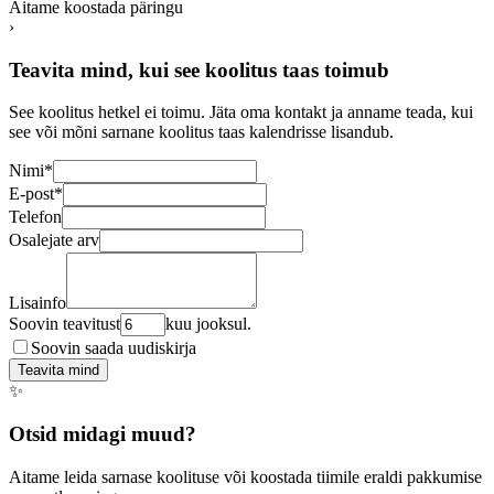
Aitame koostada päringu
›
Teavita mind, kui see koolitus taas toimub
See koolitus hetkel ei toimu. Jäta oma kontakt ja anname teada, kui
see või mõni sarnane koolitus taas kalendrisse lisandub.
Nimi
*
E-post
*
Telefon
Osalejate arv
Lisainfo
Soovin teavitust
kuu jooksul.
Soovin saada uudiskirja
Teavita mind
✨
Otsid midagi muud?
Aitame leida sarnase koolituse või koostada tiimile eraldi pakkumise