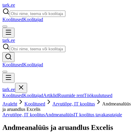
tark
.
ee
Koolitused
Koolitajad
tark
.
ee
Koolitused
Koolitajad
tark
.
ee
Koolitused
Koolitajad
Artiklid
Ruumide rent
Töökuulutused
Avaleht
Koolitused
Arvutiõpe, IT koolitus
Andmeanalüüs
ja aruandlus Excelis
Arvutiõpe, IT koolitus
Andmeanalüüs
IT koolitus tavakasutajale
Andmeanalüüs ja aruandlus Excelis