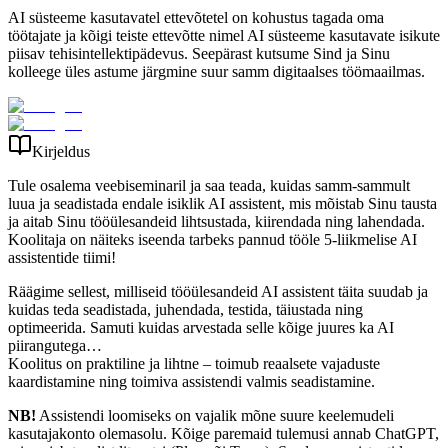
AI süsteeme kasutavatel ettevõtetel on kohustus tagada oma
töötajate ja kõigi teiste ettevõtte nimel AI süsteeme kasutavate isikute
piisav tehisintellektipädevus. Seepärast kutsume Sind ja Sinu
kolleege üles astume järgmine suur samm digitaalses töömaailmas.
Kirjeldus
Tule osalema veebiseminaril ja saa teada, kuidas samm-sammult
luua ja seadistada endale isiklik AI assistent, mis mõistab Sinu tausta
ja aitab Sinu tööülesandeid lihtsustada, kiirendada ning lahendada.
Koolitaja on näiteks iseenda tarbeks pannud tööle 5-liikmelise AI
assistentide tiimi!
Räägime sellest, milliseid tööülesandeid AI assistent täita suudab ja
kuidas teda seadistada, juhendada, testida, täiustada ning
optimeerida. Samuti kuidas arvestada selle kõige juures ka AI
piirangutega…
Koolitus on praktiline ja lihtne – toimub reaalsete vajaduste
kaardistamine ning toimiva assistendi valmis seadistamine.
NB!
Assistendi loomiseks on vajalik mõne suure keelemudeli
kasutajakonto olemasolu. Kõige paremaid tulemusi annab ChatGPT,