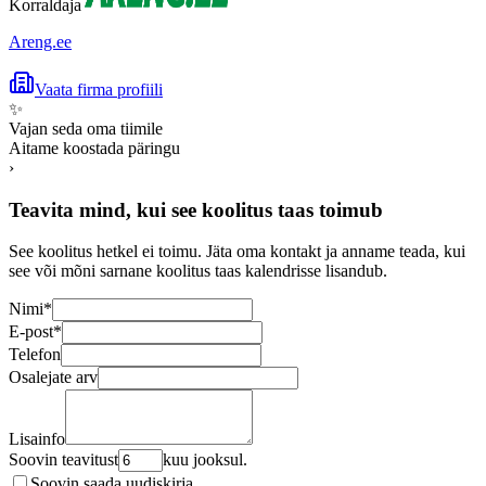
Korraldaja
Areng.ee
Vaata firma profiili
✨
Vajan seda oma tiimile
Aitame koostada päringu
›
Teavita mind, kui see koolitus taas toimub
See koolitus hetkel ei toimu. Jäta oma kontakt ja anname teada, kui
see või mõni sarnane koolitus taas kalendrisse lisandub.
Nimi
*
E-post
*
Telefon
Osalejate arv
Lisainfo
Soovin teavitust
kuu jooksul.
Soovin saada uudiskirja