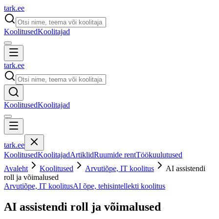
tark
.
ee
Koolitused
Koolitajad
tark
.
ee
Koolitused
Koolitajad
tark
.
ee
Koolitused
Koolitajad
Artiklid
Ruumide rent
Töökuulutused
Avaleht
Koolitused
Arvutiõpe, IT koolitus
AI assistendi
roll ja võimalused
Arvutiõpe, IT koolitus
AI õpe, tehisintellekti koolitus
AI assistendi roll ja võimalused