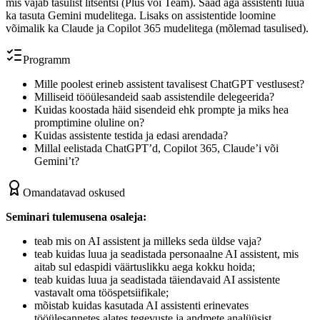
mis vajab tasulist litsentsi (Plus või Team). Saad aga assistenti luua
ka tasuta Gemini mudelitega. Lisaks on assistentide loomine
võimalik ka Claude ja Copilot 365 mudelitega (mõlemad tasulised).
Programm
Mille poolest erineb assistent tavalisest ChatGPT vestlusest?
Milliseid tööülesandeid saab assistendile delegeerida?
Kuidas koostada häid sisendeid ehk prompte ja miks hea
promptimine oluline on?
Kuidas assistente testida ja edasi arendada?
Millal eelistada ChatGPT’d, Copilot 365, Claude’i või
Gemini’t?
Omandatavad oskused
Seminari tulemusena osaleja:
teab mis on AI assistent ja milleks seda üldse vaja?
teab kuidas luua ja seadistada personaalne AI assistent, mis
aitab sul edaspidi väärtuslikku aega kokku hoida;
teab kuidas luua ja seadistada täiendavaid AI assistente
vastavalt oma tööspetsiifikale;
mõistab kuidas kasutada AI assistenti erinevates
tööülesannetes alates tegevuste ja andmete analüüsist,