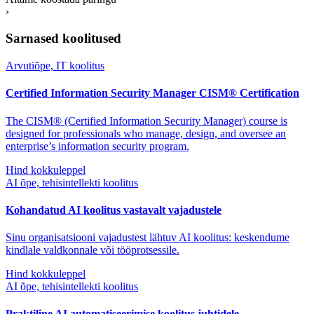
›
Sarnased koolitused
Arvutiõpe, IT koolitus
Certified Information Security Manager CISM® Certification
The CISM® (Certified Information Security Manager) course is
designed for professionals who manage, design, and oversee an
enterprise’s information security program.
Hind kokkuleppel
AI õpe, tehisintellekti koolitus
Kohandatud AI koolitus vastavalt vajadustele
Sinu organisatsiooni vajadustest lähtuv AI koolitus: keskendume
kindlale valdkonnale või tööprotsessile.
Hind kokkuleppel
AI õpe, tehisintellekti koolitus
Praktiline AI automatiseerimise koolitus juhtidele