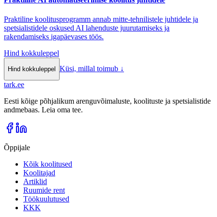
Praktiline koolitusprogramm annab mitte-tehnilistele juhtidele ja
spetsialistidele oskused AI lahenduste juurutamiseks ja
rakendamiseks igapäevases töös.
Hind kokkuleppel
Küsi, millal toimub
↓
Hind kokkuleppel
tark
.
ee
Eesti kõige põhjalikum arenguvõimaluste, koolituste ja spetsialistide
andmebaas. Leia oma tee.
Õppijale
Kõik koolitused
Koolitajad
Artiklid
Ruumide rent
Töökuulutused
KKK