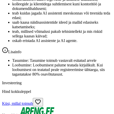
kolleegide ja klientidega suhtlemisest kuni kontoritöö ja
dokumendihalduseni;
teab kuidas jagada AI assistenti meeskonnas või treenida teda
edasi;
saab kaasa näidisassistentide ideed ja mallid edasiseks
katsetamiseks;
teab, millised võimalusi pakub tehisintellekt ja mis riskid
sellega kaasas käivad;
oskab eristada AI assistente ja AI agente.
Lisainfo
Tasumine: Tasumine toimub vastavalt esitatud arvele
Loobumine: Loobumisest palume teatada kirjalikult. Kui
loobumisest on teatatud peale registreerimise tähtaega, siis
tagastatakse 80% osavõtutasust.
Investeering
Hind kokkuleppel
Küsi, millal toimub