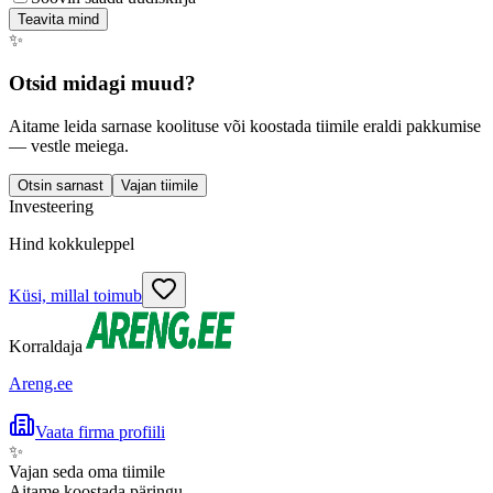
Teavita mind
✨
Otsid midagi muud?
Aitame leida sarnase koolituse või koostada tiimile eraldi pakkumise
— vestle meiega.
Otsin sarnast
Vajan tiimile
Investeering
Hind kokkuleppel
Küsi, millal toimub
Korraldaja
Areng.ee
Vaata firma profiili
✨
Vajan seda oma tiimile
Aitame koostada päringu