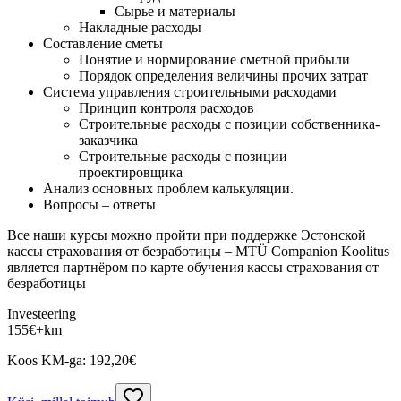
Сырье и материалы
Накладные расходы
Составление сметы
Понятие и нормирование сметной прибыли
Порядок определения величины прочих затрат
Система управления строительными расходами
Принцип контроля расходов
Строительные расходы с позиции собственника-
заказчика
Строительные расходы с позиции
проектировщика
Анализ основных проблем калькуляции.
Вопросы – ответы
Все наши курсы можно пройти при поддержке Эстонской
кассы страхования от безработицы – MTÜ Companion Koolitus
является партнёром по карте обучения кассы страхования от
безработицы
Investeering
155
€
+km
Koos KM-ga:
192,20
€