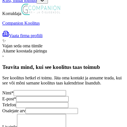
Küsi, millal toimub
Korraldaja
Companion Koolitus
Vaata firma profiili
✨
Vajan seda oma tiimile
Aitame koostada päringu
›
Teavita mind, kui see koolitus taas toimub
See koolitus hetkel ei toimu. Jäta oma kontakt ja anname teada, kui
see või mõni sarnane koolitus taas kalendrisse lisandub.
Nimi
*
E-post
*
Telefon
Osalejate arv
Lisainfo