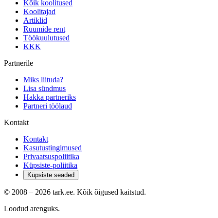
Kõik koolitused
Koolitajad
Artiklid
Ruumide rent
Töökuulutused
KKK
Partnerile
Miks liituda?
Lisa sündmus
Hakka partneriks
Partneri töölaud
Kontakt
Kontakt
Kasutustingimused
Privaatsuspoliitika
Küpsiste-poliitika
Küpsiste seaded
© 2008 –
2026
tark.ee. Kõik õigused kaitstud.
Loodud arenguks.