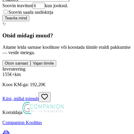
Soovin teavitust
kuu jooksul.
Soovin saada uudiskirja
Teavita mind
✨
Otsid midagi muud?
Aitame leida sarnase koolituse või koostada tiimile eraldi pakkumise
— vestle meiega.
Otsin sarnast
Vajan tiimile
Investeering
155
€
+km
Koos KM-ga:
192,20
€
Küsi, millal toimub
Korraldaja
Companion Koolitus