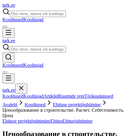
tark
.
ee
Koolitused
Koolitajad
tark
.
ee
Koolitused
Koolitajad
tark
.
ee
Koolitused
Koolitajad
Artiklid
Ruumide rent
Töökuulutused
Avaleht
Koolitused
Ehituse projektijuhtimine
Ценообразование в строительстве. Расчет. Себестоимость.
Цена
Ehituse projektijuhtimine
Ehitus
Ehitusjuhtimine
Ценообразование в строительстве.