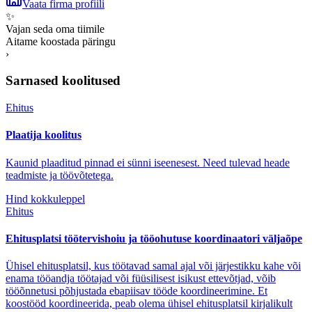
Vaata firma profiili
✨
Vajan seda oma tiimile
Aitame koostada päringu
›
Sarnased koolitused
Ehitus
Plaatija koolitus
Kaunid plaaditud pinnad ei sünni iseenesest. Need tulevad heade
teadmiste ja töövõtetega.
Hind kokkuleppel
Ehitus
Ehitusplatsi töötervishoiu ja tööohutuse koordinaatori väljaõpe
Ühisel ehitusplatsil, kus töötavad samal ajal või järjestikku kahe või
enama tööandja töötajad või füüsilisest isikust ettevõtjad, võib
tööõnnetusi põhjustada ebapiisav tööde koordineerimine. Et
koostööd koordineerida, peab olema ühisel ehitusplatsil kirjalikult