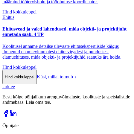
määratud töötervishoiu ja tööohutuse koordinaator.
Hind kokkuleppel
Ehitus
Ehitusvead ja valed lahendused, mida objekti- ja projektijuht
ennetada saab. 4 TP
Koolitusel anname detailse ülevaate ehitusekspertiiside käigus
ilmnenud enamlevinumatest ehitusvigadest ja puudustest
elamuehituses, mida objekti- ja projektijuhid saanuks ära hoida.
Hind kokkuleppel
Küsi, millal toimub
↓
Hind kokkuleppel
tark
.
ee
Eesti kõige põhjalikum arenguvõimaluste, koolituste ja spetsialistide
andmebaas. Leia oma tee.
Õppijale