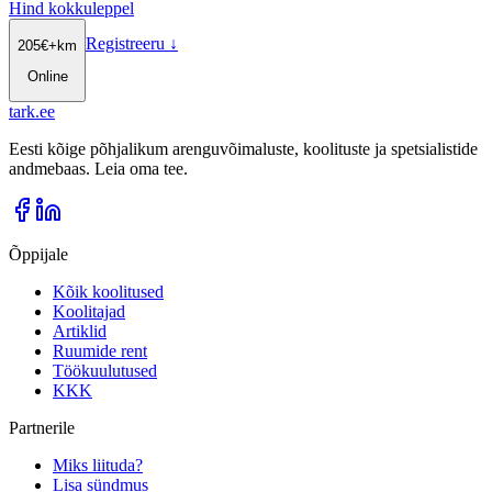
Hind kokkuleppel
Registreeru
↓
205
€
+km
Online
tark
.
ee
Eesti kõige põhjalikum arenguvõimaluste, koolituste ja spetsialistide
andmebaas. Leia oma tee.
Õppijale
Kõik koolitused
Koolitajad
Artiklid
Ruumide rent
Töökuulutused
KKK
Partnerile
Miks liituda?
Lisa sündmus