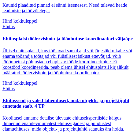
Kaunid plaaditud pinnad ei sünni iseenesest. Need tulevad heade
teadmiste ja töövõtetega.
Hind kokkuleppel
Ehitus
Ehitusplatsi töötervishoiu ja tööohutuse koordinaatori väljaõpe
Ühisel ehitusplatsil, kus töötavad samal ajal või järjestikku kahe või
enama tööandja töötajad või füüsilisest isikust ettevõtjad, võib
tööõnnetusi põhjustada ebapiisav tööde koordineerimine. Et
koostööd koordineerida, peab olema ühisel ehitusplatsil kirjalikult
määratud töötervishoiu ja tööohutuse koordinaator.
Hind kokkuleppel
Ehitus
Ehitusvead ja valed lahendused, mida objekti- ja projektijuht
ennetada saab. 4 TP
Koolitusel anname detailse ülevaate ehitusekspertiiside käigus
ilmnenud enamlevinumatest ehitusvigadest ja puudustest
elamuehituses, mida objekti- ja projektijuhid saanuks ära hoida.