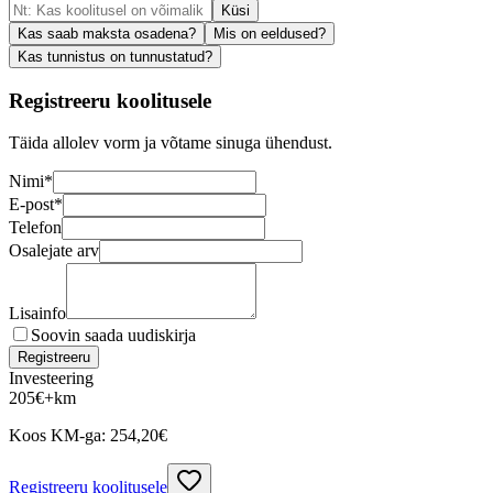
Küsi
Kas saab maksta osadena?
Mis on eeldused?
Kas tunnistus on tunnustatud?
Registreeru koolitusele
Täida allolev vorm ja võtame sinuga ühendust.
Nimi
*
E-post
*
Telefon
Osalejate arv
Lisainfo
Soovin saada uudiskirja
Registreeru
Investeering
205
€
+km
Koos KM-ga:
254,20
€
Registreeru koolitusele