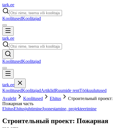
tark
.
ee
Koolitused
Koolitajad
tark
.
ee
Koolitused
Koolitajad
tark
.
ee
Koolitused
Koolitajad
Artiklid
Ruumide rent
Töökuulutused
Avaleht
Koolitused
Ehitus
Строительный проект:
Пожарная часть
Ehitus
Ehitusjuhtimine
Joonestamine, projekteerimine
Строительный проект: Пожарная