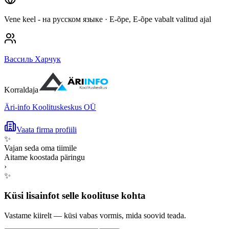
Vene keel - на русском языке
· E-õpe, E-õpe vabalt valitud ajal
Вассиль Харчук
Korraldaja
Äri-info Koolituskeskus OÜ
Vaata firma profiili
✨
Vajan seda oma tiimile
Aitame koostada päringu
›
✨
Küsi lisainfot selle koolituse kohta
Vastame kiirelt — küsi vabas vormis, mida soovid teada.