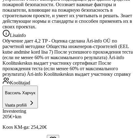
пожарной безопасности. Осознает важные факторы и
показатели, влияющие на пожарную безопасность в
строительном проекте, и умеет их учитывать и решать. Знает
действующие нормы и стандарты и способен применять их в
своих проектах.
Lisainfo
Обучение дает 4,2 TP - Оценка сделана Äri-info OÜ по
расчетной методике Общества инженеров-строителей (EEL
kutse andmise kord lisa 7) После успешного прохождения теста
(если не менее 60% от максимального результата) Äri-info
Koolituskeskus выдает участнику сертификат После
прохождения теста (если менее 60% от максимального
результата) Äri-info Koolituskeskus выдает участнику справку
Koolitajad
Вассиль Харчук
Vaata profiili
Investeering
205
€
+km
Koos KM-ga:
254,20
€