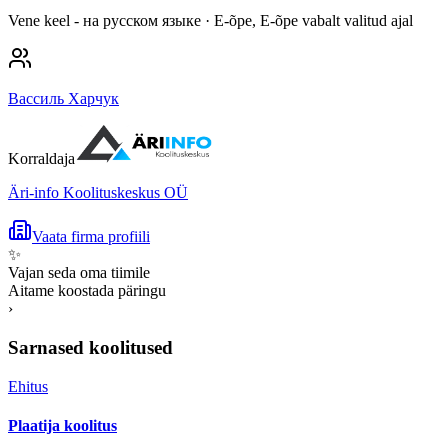
Vene keel - на русском языке
· E-õpe, E-õpe vabalt valitud ajal
Вассиль Харчук
Korraldaja
Äri-info Koolituskeskus OÜ
Vaata firma profiili
✨
Vajan seda oma tiimile
Aitame koostada päringu
›
Sarnased koolitused
Ehitus
Plaatija koolitus