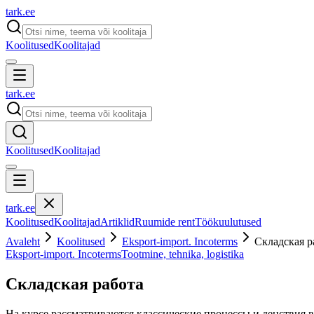
tark
.
ee
Koolitused
Koolitajad
tark
.
ee
Koolitused
Koolitajad
tark
.
ee
Koolitused
Koolitajad
Artiklid
Ruumide rent
Töökuulutused
Avaleht
Koolitused
Eksport-import. Incoterms
Складская р
Eksport-import. Incoterms
Tootmine, tehnika, logistika
Складская работа
На курсе рассматриваются классические процессы и децствия 