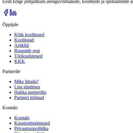
Eesti kõige põhjalikum arenguvõimaluste, koolituste ja spetsialistide
Õppijale
Kõik koolitused
Koolitajad
Artiklid
Ruumide rent
Töökuulutused
KKK
Partnerile
Miks liituda?
Lisa sündmus
Hakka partneriks
Partneri töölaud
Kontakt
Kontakt
Kasutustingimused
Privaatsuspoliitika