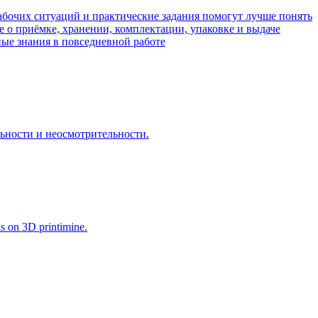
абочих ситуаций и практические задания помогут лучше понять
 о приёмке, хранении, комплектации, упаковке и выдаче
ые знания в повседневной работе
льности и неосмотрительности.
ks on 3D printimine.