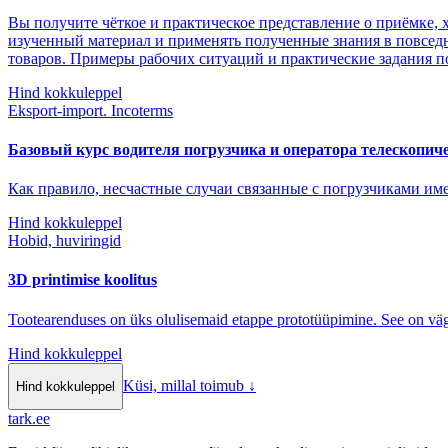
Вы получите чёткое и практическое представление о приёмке,
изученный материал и применять полученные знания в повседн
товаров. Примеры рабочих ситуаций и практические задания п
Hind kokkuleppel
Eksport-import. Incoterms
Базовый курс водителя погрузчика и оператора телескопич
Как правило, несчастные случаи связанные с погрузчиками име
Hind kokkuleppel
Hobid, huviringid
3D printimise koolitus
Tootearenduses on üks olulisemaid etappe prototüüpimine. See on väga
Hind kokkuleppel
Küsi, millal toimub
↓
Hind kokkuleppel
tark
.
ee