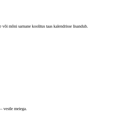
e või mõni sarnane koolitus taas kalendrisse lisandub.
— vestle meiega.