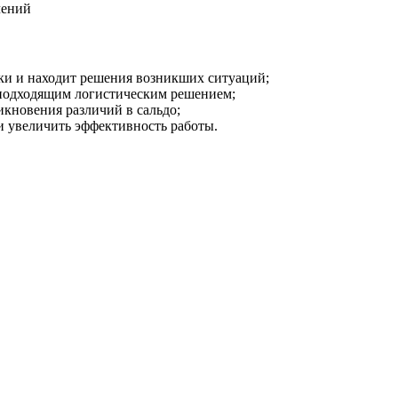
чений
бки и находит решения возникших ситуаций;
с подходящим логистическим решением;
кновения различий в сальдо;
и увеличить эффективность работы.