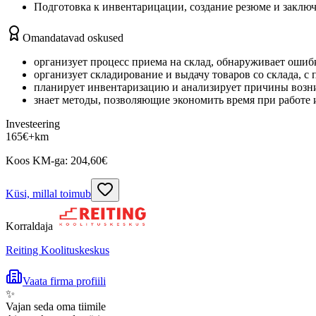
Подготовка к инвентарицации, создание резюме и заклю
Omandatavad oskused
организует процесс приема на склад, обнаруживает оши
организует складирование и выдачу товаров со склада, 
планирует инвентаризацию и анализирует причины возни
знает методы, позволяющие экономить время при работе 
Investeering
165
€
+km
Koos KM-ga:
204,60
€
Küsi, millal toimub
Korraldaja
Reiting Koolituskeskus
Vaata firma profiili
✨
Vajan seda oma tiimile