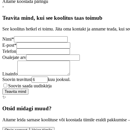
Aitame koostada päringu
›
Teavita mind, kui see koolitus taas toimub
See koolitus hetkel ei toimu. Jäta oma kontakt ja anname teada, kui se
Nimi
*
E-post
*
Telefon
Osalejate arv
Lisainfo
Soovin teavitust
kuu jooksul.
Soovin saada uudiskirja
Teavita mind
✨
Otsid midagi muud?
Aitame leida sarnase koolituse või koostada tiimile eraldi pakkumise 