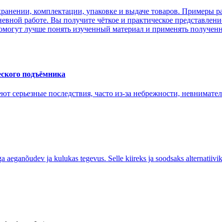
 хранении, комплектации, упаковке и выдаче товаров. Примеры р
евной работе. Вы получите чёткое и практическое представление
омогут лучше понять изученный материал и применять полученн
еского подъёмника
ют серьезные последствия, часто из-за небрежности, невнимате
 aeganõudev ja kulukas tegevus. Selle kiireks ja soodsaks alternatiivi