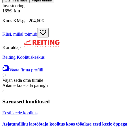
Otsin sarnast
Vajan tiimile
Investeering
165
€
+km
Koos KM-ga:
204,60
€
Küsi, millal toimub
Korraldaja
Reiting Koolituskeskus
Vaata firma profiili
✨
Vajan seda oma tiimile
Aitame koostada päringu
›
Sarnased koolitused
Eesti keele koolitus
Asjatundliku laotöötaja koolitus koos tööalase eesti keele õppega