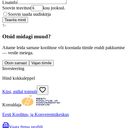
Lisainfo
Soovin teavitust
kuu jooksul.
Soovin saada uudiskirja
Teavita mind
✨
Otsid midagi muud?
Aitame leida sarnase koolituse või koostada tiimile eraldi pakkumise
— vestle meiega.
Otsin sarnast
Vajan tiimile
Investeering
Hind kokkuleppel
Küsi, millal toimub
Korraldaja
Eesti Koolitus- ja Konverentsikeskus
Vaata firma profiili