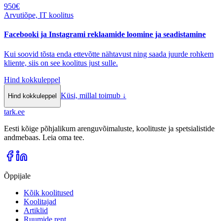
950
€
Arvutiõpe, IT koolitus
Facebooki ja Instagrami reklaamide loomine ja seadistamine
Kui soovid tõsta enda ettevõtte nähtavust ning saada juurde rohkem
kliente, siis on see koolitus just sulle.
Hind kokkuleppel
Küsi, millal toimub
↓
Hind kokkuleppel
tark
.
ee
Eesti kõige põhjalikum arenguvõimaluste, koolituste ja spetsialistide
andmebaas. Leia oma tee.
Õppijale
Kõik koolitused
Koolitajad
Artiklid
Ruumide rent