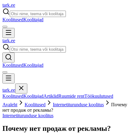
tark
.
ee
Koolitused
Koolitajad
tark
.
ee
Koolitused
Koolitajad
tark
.
ee
Koolitused
Koolitajad
Artiklid
Ruumide rent
Töökuulutused
Avaleht
Koolitused
Internetiturunduse koolitus
Почему
нет продаж от рекламы?
Internetiturunduse koolitus
Почему нет продаж от рекламы?