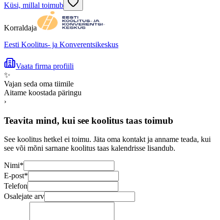
Küsi, millal toimub
Korraldaja
Eesti Koolitus- ja Konverentsikeskus
Vaata firma profiili
✨
Vajan seda oma tiimile
Aitame koostada päringu
›
Teavita mind, kui see koolitus taas toimub
See koolitus hetkel ei toimu. Jäta oma kontakt ja anname teada, kui
see või mõni sarnane koolitus taas kalendrisse lisandub.
Nimi
*
E-post
*
Telefon
Osalejate arv