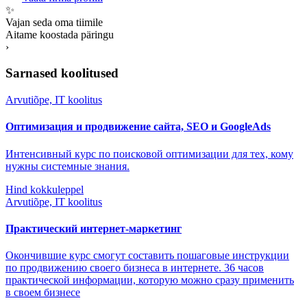
✨
Vajan seda oma tiimile
Aitame koostada päringu
›
Sarnased koolitused
Arvutiõpe, IT koolitus
Оптимизация и продвижение сайта, SEO и GoogleAds
Интенсивный курс по поисковой оптимизации для тех, кому
нужны системные знания.
Hind kokkuleppel
Arvutiõpe, IT koolitus
Практический интернет-маркетинг
Окончившие курс смогут составить пошаговые инструкции
по продвижению своего бизнеса в интернете. 36 часов
практической информации, которую можно сразу применить
в своем бизнесе