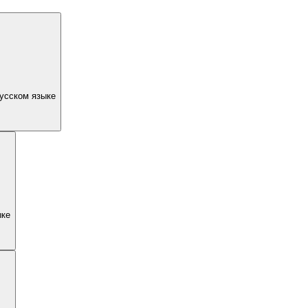
1 день · Vene keel - на русском языке
ыке