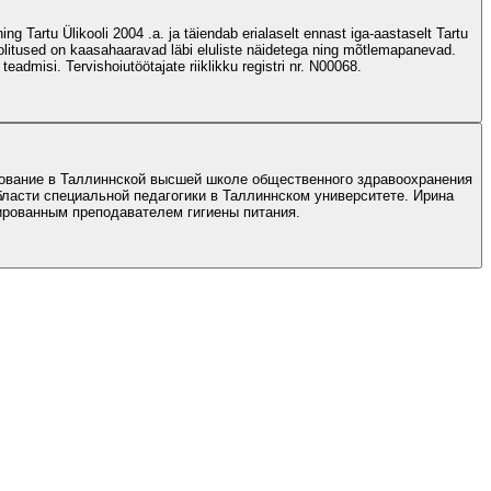
g Tartu Ülikooli 2004 .a. ja täiendab erialaselt ennast iga-aastaselt Tartu
koolitused on kaasahaaravad läbi eluliste näidetega ning mõtlemapanevad.
dmisi. Tervishoiutöötajate riiklikku registri nr. N00068.
зование в Таллиннской высшей школе общественного здравоохранения
бласти специальной педагогики в Таллиннском университете. Ирина
ированным преподавателем гигиены питания.