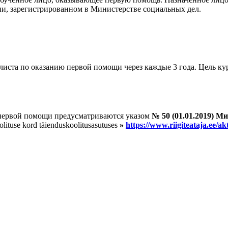
ии, зарегистрированном в Министерстве социальных дел.
иста по оказанию первой помощи через каждые 3 года. Цель кур
первой помощи предусматриваются указом
№ 50 (01.01.2019) М
lituse kord täienduskoolitusasutuses
»
https://www.riigiteataja.ee/a