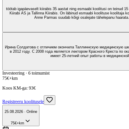
töötab igapäevaselt kiirabis 35 aastat ning esmaabi koolitusi on teinud 15
Kiirabi AS ja Tallinna Kiirabis. On läbinud esmaabi koolituse koolitaja
Anne Parmas suudab kõigi osalejate tähelepanu haarata. I
Ирина Солдатова с отличием окончила Таллиннскую медицинскую шко
в 2012 году. С 2008 года является лектором Красного Креста по 
имеет 25-летний опыт работы в медицинско
Investeering ·
6
toimumist
75
€
+km
Koos KM-ga:
93
€
Registreeru koolitusele
25.08.2026 · Online
75
€
+km