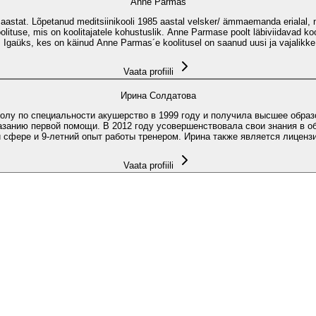
Anne Parmas
 aastat. Lõpetanud meditsiinikooli 1985 aastal velsker/ ämmaemanda erialal, nin
 koolituse, mis on koolitajatele kohustuslik. Anne Parmase poolt läbiviidavad 
gaüks, kes on käinud Anne Parmas´e koolitusel on saanud uusi ja vajalikke tea
Vaata profiili
Ирина Солдатова
лу по специальности акушерство в 1999 году и получила высшее обра
оказанию первой помощи. В 2012 году усовершенствовала свои знания в о
й сфере и 9-летний опыт работы тренером. Ирина также является лиценз
Vaata profiili