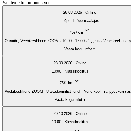
Vali teine toimumine
5
veel
28.08.2026 · Online
E-õpe, E-õpe reaalajas
75
€
+km
Онлайн, Veebikeskkond ZOOM · 10:00 - 17:00 · 
Vaata kogu infot ▾
28.09.2026 · Online
10:00 · Klassikoolitus
75
€
+km
Veebikeskkond ZOOM · 8 akadeemilist tundi · Vene keel - на русском яз
Vaata kogu infot ▾
20.10.2026 · Online
10:00 · Klassikoolitus