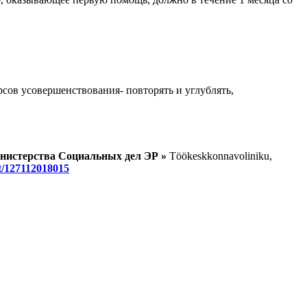
сов усовершенствования- повторять и углублять,
инистерства Социальных дел ЭР »
Töökeskkonnavoliniku,
kt/127112018015