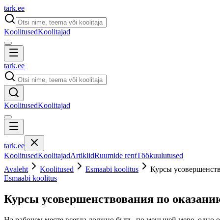
tark
.
ee
Koolitused
Koolitajad
tark
.
ee
Koolitused
Koolitajad
tark
.
ee
Koolitused
Koolitajad
Artiklid
Ruumide rent
Töökuulutused
Avaleht
Koolitused
Esmaabi koolitus
Курсы усовершенст
Esmaabi koolitus
Курсы усовершенствования по оказани
На рабочем месте всегда должно быть, по меньшей мере, одно