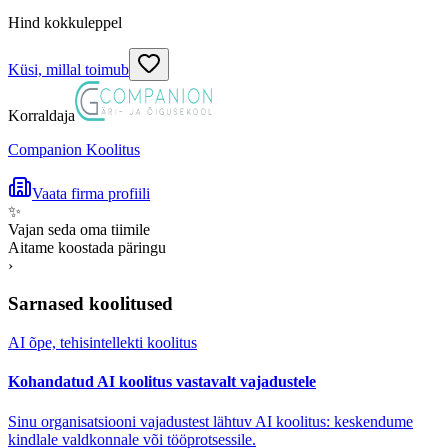
Hind kokkuleppel
Küsi, millal toimub
Korraldaja
Companion Koolitus
Vaata firma profiili
✨
Vajan seda oma tiimile
Aitame koostada päringu
›
Sarnased koolitused
AI õpe, tehisintellekti koolitus
Kohandatud AI koolitus vastavalt vajadustele
Sinu organisatsiooni vajadustest lähtuv AI koolitus: keskendume
kindlale valdkonnale või tööprotsessile.