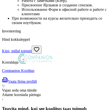
Работа с Заметками (Keep).
Присвоение Ярлыков и создание списков.
Использование Форм в офисной работе и работе с
клиентами
При возможности на курсы желательно приходить со
своим ноутбуком.
Investeering
Hind kokkuleppel
Küsi, millal toimub
Korraldaja
Companion Koolitus
Vaata firma profiili
✨
Vajan seda oma tiimile
Aitame koostada päringu
›
Teavita mind, kui see koolitus taas toimub