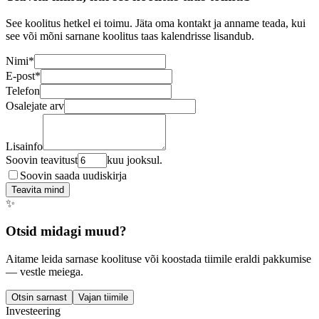
See koolitus hetkel ei toimu. Jäta oma kontakt ja anname teada, kui
see või mõni sarnane koolitus taas kalendrisse lisandub.
Nimi
*
E-post
*
Telefon
Osalejate arv
Lisainfo
Soovin teavitust
kuu jooksul.
Soovin saada uudiskirja
Teavita mind
✨
Otsid midagi muud?
Aitame leida sarnase koolituse või koostada tiimile eraldi pakkumise
— vestle meiega.
Otsin sarnast
Vajan tiimile
Investeering