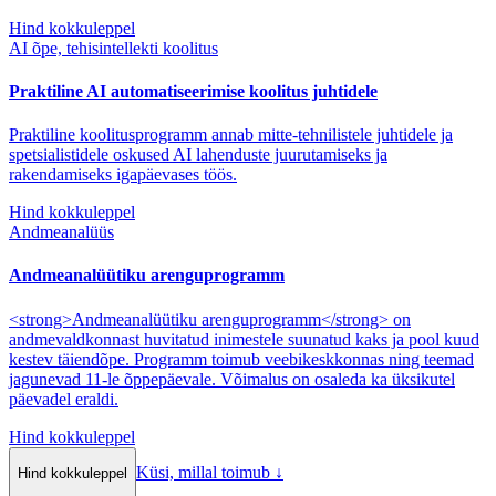
Hind kokkuleppel
AI õpe, tehisintellekti koolitus
Praktiline AI automatiseerimise koolitus juhtidele
Praktiline koolitusprogramm annab mitte-tehnilistele juhtidele ja
spetsialistidele oskused AI lahenduste juurutamiseks ja
rakendamiseks igapäevases töös.
Hind kokkuleppel
Andmeanalüüs
Andmeanalüütiku arenguprogramm
<strong>Andmeanalüütiku arenguprogramm</strong> on
andmevaldkonnast huvitatud inimestele suunatud kaks ja pool kuud
kestev täiendõpe. Programm toimub veebikeskkonnas ning teemad
jagunevad 11-le õppepäevale. Võimalus on osaleda ka üksikutel
päevadel eraldi.
Hind kokkuleppel
Küsi, millal toimub
↓
Hind kokkuleppel