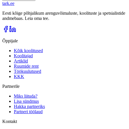
tark
.
ee
Eesti kõige põhjalikum arenguvõimaluste, koolituste ja spetsialistide
andmebaas. Leia oma tee.
Õppijale
Kõik koolitused
Koolitajad
Artiklid
Ruumide rent
Töökuulutused
KKK
Partnerile
Miks liituda?
Lisa sündmus
Hakka partneriks
Partneri töölaud
Kontakt