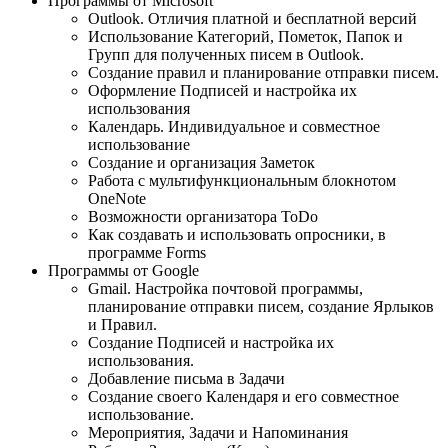
Программы от Microsoft
Outlook. Отличия платной и бесплатной версий
Использование Категорий, Пометок, Папок и
Групп для полученных писем в Outlook.
Создание правил и планирование отправки писем.
Оформление Подписей и настройка их
использования
Календарь. Индивидуальное и совместное
использование
Создание и организация Заметок
Работа с мультифункциональным блокнотом
OneNote
Возможности организатора ToDo
Как создавать и использовать опросники, в
программе Forms
Программы от Google
Gmail. Настройка почтовой программы,
планирование отправки писем, создание Ярлыков
и Правил.
Создание Подписей и настройка их
использования.
Добавление письма в Задачи
Создание своего Календаря и его совместное
использование.
Мероприятия, Задачи и Напоминания