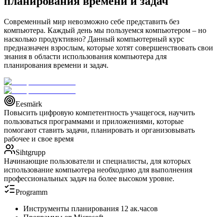
планирования времени и задач
Современный мир невозможно себе представить без
компьютера. Каждый день мы пользуемся компьютером – но
насколько продуктивно? Данный компьютерный курс
предназначен взрослым, которые хотят совершенствовать свои
знания в области использования компьютера для
планирования времени и задач.
Eesmärk
Повысить цифровую компетентность учащегося, научить
пользоваться программами и приложениями, которые
помогают ставить задачи, планировать и организовывать
рабочее и свое время
Sihtgrupp
Начинающие пользователи и специалисты, для которых
использование компьютера необходимо для выполнения
профессиональных задач на более высоком уровне.
Programm
Инструменты планирования 12 ак.часов