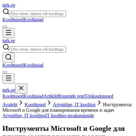
tark
.
ee
Koolitused
Koolitajad
tark
.
ee
Koolitused
Koolitajad
tark
.
ee
Koolitused
Koolitajad
Artiklid
Ruumide rent
Töökuulutused
Avaleht
Koolitused
Arvutiõpe, IT koolitus
Инструменты
Microsoft и Google для планирования времени и задач
Arvutiõpe, IT koolitus
IT koolitus tavakasutajale
Инструменты Microsoft и Google для