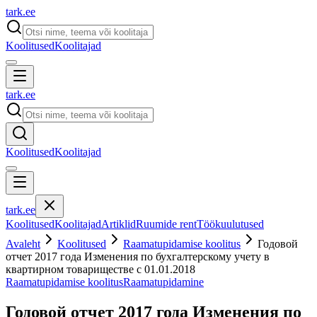
tark
.
ee
Koolitused
Koolitajad
tark
.
ee
Koolitused
Koolitajad
tark
.
ee
Koolitused
Koolitajad
Artiklid
Ruumide rent
Töökuulutused
Avaleht
Koolitused
Raamatupidamise koolitus
Годовой
отчет 2017 года Изменения по бухгалтерскому учету в
квартирном товариществе с 01.01.2018
Raamatupidamise koolitus
Raamatupidamine
Годовой отчет 2017 года Изменения по