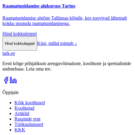
Raamatupidamise algkursus Tartus
Raamatupidamise algõpe Tallinnas kõigile, kes soovivad lähemalt
kokku puutuda raamatupidamisega.
Hind kokkuleppel
Küsi, millal toimub
↓
Hind kokkuleppel
tark
.
ee
Eesti kõige põhjalikum arenguvõimaluste, koolituste ja spetsialistide
andmebaas. Leia oma tee.
Õppijale
Kõik koolitused
Koolitajad
Artiklid
Ruumide rent
Töökuulutused
KKK