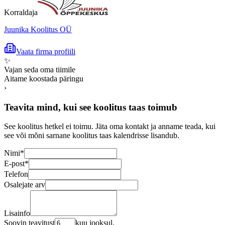
Korraldaja
Juunika Koolitus OÜ
Vaata firma profiili
✨
Vajan seda oma tiimile
Aitame koostada päringu
›
Teavita mind, kui see koolitus taas toimub
See koolitus hetkel ei toimu. Jäta oma kontakt ja anname teada, kui
see või mõni sarnane koolitus taas kalendrisse lisandub.
Nimi
*
E-post
*
Telefon
Osalejate arv
Lisainfo
Soovin teavitust
kuu jooksul.