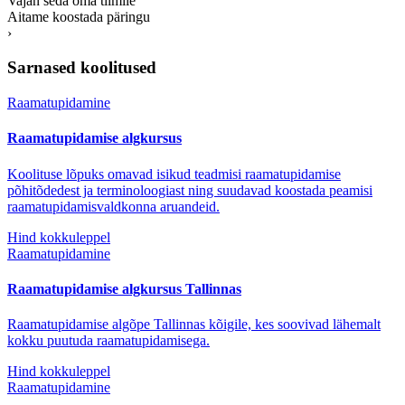
Vajan seda oma tiimile
Aitame koostada päringu
›
Sarnased koolitused
Raamatupidamine
Raamatupidamise algkursus
Koolituse lõpuks omavad isikud teadmisi raamatupidamise
põhitõdedest ja terminoloogiast ning suudavad koostada peamisi
raamatupidamisvaldkonna aruandeid.
Hind kokkuleppel
Raamatupidamine
Raamatupidamise algkursus Tallinnas
Raamatupidamise algõpe Tallinnas kõigile, kes soovivad lähemalt
kokku puutuda raamatupidamisega.
Hind kokkuleppel
Raamatupidamine