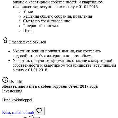
законе о квартирной собственности и квартирном
товариществе, вступившем в силу с 01.01.2018
Устав
Решения общего собрания, правления
Смета по хозяйствованию
Резервный капитал
Пеня
Omandatavad oskused
Участник лекции получит знания, как составить
годовой отчет бухгалтерии в полном объеме
Участник получит информацию о законе о квартирной
собственности и квартирном товариществе, вступившем
в силу с 01.01.2018
Lisainfo
Желательно взять с собой годовой отчет 2017 года
Investeering
Hind kokkuleppel
Küsi, millal toimub