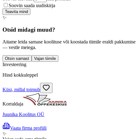
Soovin saada uudiskirja
Teavita mind
✨
Otsid midagi muud?
Aitame leida sarnase koolituse või koostada tiimile eraldi pakkumise
— vestle meiega.
Otsin sarnast
Vajan tiimile
Investeering
Hind kokkuleppel
Küsi, millal toimub
Korraldaja
Juunika Koolitus OÜ
Vaata firma profiili
✨