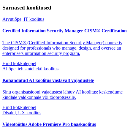
Sarnased koolitused
Arvutiõpe, IT koolitus
Certified Information Security Manager CISM® Certification
The CISM® (Certified Information Security Manager) course is
designed for professionals who manage, design, and oversee an
enterprise’s information security program.
Hind kokkuleppel
AI õpe, tehisintellekti koolitus
Kohandatud AI koolitus vastavalt vajadustele
Sinu organisatsiooni vajadustest lähtuv AI koolitus: keskendume
kindlale valdkonnale või tööprotsessile.
Hind kokkuleppel
Disaini, UX koolitus
Videotöötlus Adobe Premiere Pro baaskoolitus