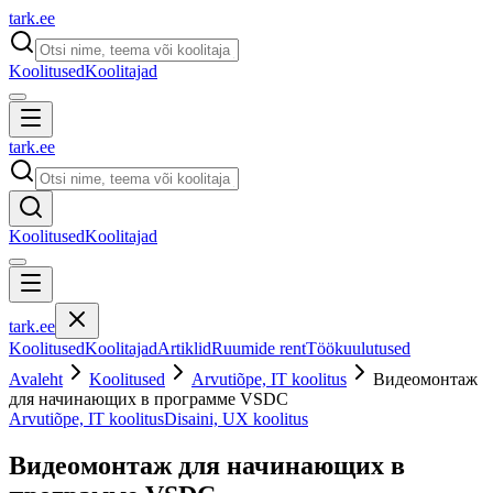
tark
.
ee
Koolitused
Koolitajad
tark
.
ee
Koolitused
Koolitajad
tark
.
ee
Koolitused
Koolitajad
Artiklid
Ruumide rent
Töökuulutused
Avaleht
Koolitused
Arvutiõpe, IT koolitus
Видеомонтаж
для начинающих в программе VSDC
Arvutiõpe, IT koolitus
Disaini, UX koolitus
Видеомонтаж для начинающих в