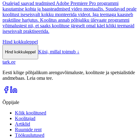
Osalejad saavad teadmised Adobe Premiere Pro programmi
kasutamise kohta ja baasteadmised video montaažis. Suudavad peale
koolitust iseseisvalt kokku monteerida videot. Iga teemaga kaasneb
praktiline harjutus. Koolitus annab põhjaliku ülevaate programmi
võimalustest nii, et saaks koolituse järgselt omal käel kõiki teemasid
iseseisvalt praktiseerida.
Hind kokkuleppel
Küsi, millal toimub
↓
Hind kokkuleppel
tark
.
ee
Eesti kõige põhjalikum arenguvõimaluste, koolituste ja spetsialistide
andmebaas. Leia oma tee.
Õppijale
Kõik koolitused
Koolitajad
Artiklid
Ruumide rent
Töökuulutused