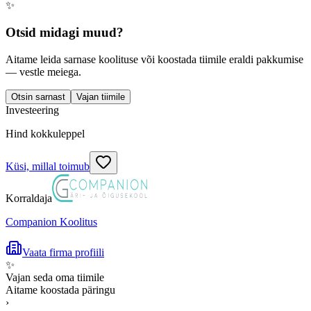
✨
Otsid midagi muud?
Aitame leida sarnase koolituse või koostada tiimile eraldi pakkumise
— vestle meiega.
Otsin sarnast
Vajan tiimile
Investeering
Hind kokkuleppel
Küsi, millal toimub
Korraldaja
Companion Koolitus
Vaata firma profiili
✨
Vajan seda oma tiimile
Aitame koostada päringu
›