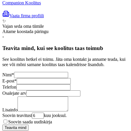
Companion Koolitus
Vaata firma profiili
✨
Vajan seda oma tiimile
Aitame koostada päringu
›
Teavita mind, kui see koolitus taas toimub
See koolitus hetkel ei toimu. Jäta oma kontakt ja anname teada, kui
see või mõni sarnane koolitus taas kalendrisse lisandub.
Nimi
*
E-post
*
Telefon
Osalejate arv
Lisainfo
Soovin teavitust
kuu jooksul.
Soovin saada uudiskirja
Teavita mind