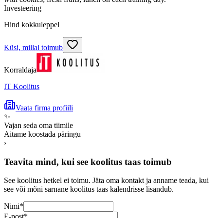
Investeering
Hind kokkuleppel
Küsi, millal toimub
Korraldaja
IT Koolitus
Vaata firma profiili
✨
Vajan seda oma tiimile
Aitame koostada päringu
›
Teavita mind, kui see koolitus taas toimub
See koolitus hetkel ei toimu. Jäta oma kontakt ja anname teada, kui
see või mõni sarnane koolitus taas kalendrisse lisandub.
Nimi
*
E-post
*