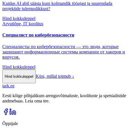
Kuidas AI abil säästa kuni kolmandik tööajast ja suurendada
projektide tulemuslikkust?
Hind kokkuleppel
Arvutiõpe, IT koolitus
Специалист по кибербезопасности
Специалисты по кибербезопасности — это люди, которые
защищают информационные системы компании от хакеров и
вирусов.
Hind kokkuleppel
Küsi, millal toimub
↓
Hind kokkuleppel
tark
.
ee
Eesti kõige põhjalikum arenguvõimaluste, koolituste ja spetsialistide
andmebaas. Leia oma tee.
Õppijale