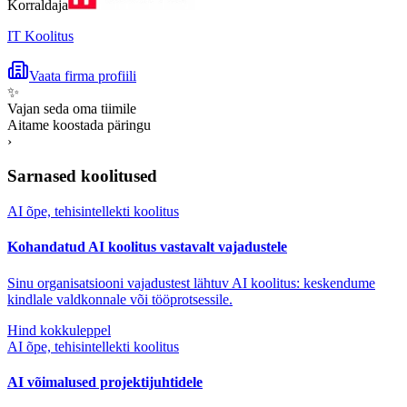
Korraldaja
IT Koolitus
Vaata firma profiili
✨
Vajan seda oma tiimile
Aitame koostada päringu
›
Sarnased koolitused
AI õpe, tehisintellekti koolitus
Kohandatud AI koolitus vastavalt vajadustele
Sinu organisatsiooni vajadustest lähtuv AI koolitus: keskendume
kindlale valdkonnale või tööprotsessile.
Hind kokkuleppel
AI õpe, tehisintellekti koolitus
AI võimalused projektijuhtidele