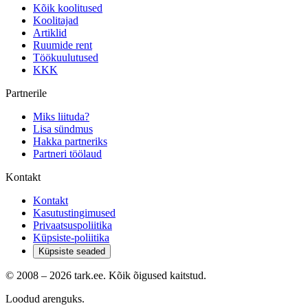
Kõik koolitused
Koolitajad
Artiklid
Ruumide rent
Töökuulutused
KKK
Partnerile
Miks liituda?
Lisa sündmus
Hakka partneriks
Partneri töölaud
Kontakt
Kontakt
Kasutustingimused
Privaatsuspoliitika
Küpsiste-poliitika
Küpsiste seaded
© 2008 –
2026
tark.ee. Kõik õigused kaitstud.
Loodud arenguks.