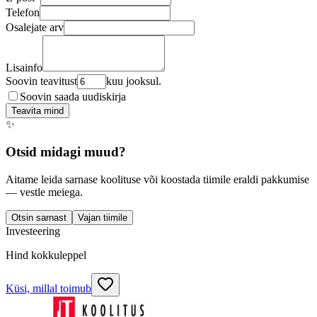
Telefon
Osalejate arv
Lisainfo
Soovin teavitust
kuu jooksul.
Soovin saada uudiskirja
Teavita mind
✨
Otsid midagi muud?
Aitame leida sarnase koolituse või koostada tiimile eraldi pakkumise
— vestle meiega.
Otsin sarnast
Vajan tiimile
Investeering
Hind kokkuleppel
Küsi, millal toimub