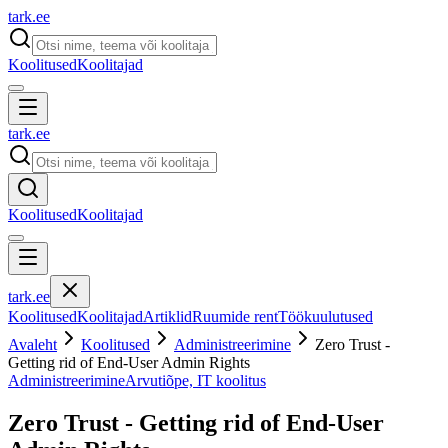
tark
.
ee
Koolitused
Koolitajad
tark
.
ee
Koolitused
Koolitajad
tark
.
ee
Koolitused
Koolitajad
Artiklid
Ruumide rent
Töökuulutused
Avaleht
Koolitused
Administreerimine
Zero Trust -
Getting rid of End-User Admin Rights
Administreerimine
Arvutiõpe, IT koolitus
Zero Trust - Getting rid of End-User