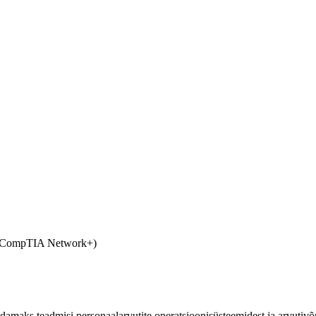
 (CompTIA Network+)
damaks teadmisi personaalarvutite operatsioonisüsteemidest ja arvutiv