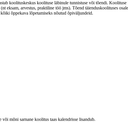
astab koolituskeskus koolituse läbinule tunnistuse või tõendi. Koolitus
nt eksam, arvestus, praktiline töö jms). Tõend täienduskoolituses osalemi
ud kõiki õppekava lõpetamiseks nõutud õpiväljundeid.
e või mõni sarnane koolitus taas kalendrisse lisandub.