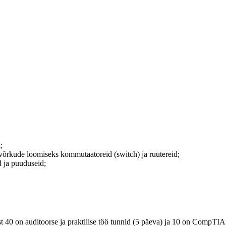
;
 võrkude loomiseks kommutaatoreid (switch) ja ruutereid;
d ja puuduseid;
t 40 on auditoorse ja praktilise töö tunnid (5 päeva) ja 10 on CompTI