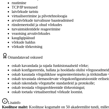
ruutimine
TCP/IP teenused
laivõrkude taristu
virtualiseerimine ja pilvetehnoloogia
arvutivõrkude turvalisuse baasteadmised
ründemeetodid ja ohud võrkudes
turvaintsidentidele reageerimine
veaotsing arvutivõrkudes
kaugligipääsud
võrkude haldus
võrkude tõrkeotsing
Omandatavad oskused
oskab kavandada ja rajada funktsionaalseid võrke;
oskab konfigureerida, hallata ja hooldada olulisi võrguseadmeid
oskab kasutada võrguliikluse segmenteerimiseks ja töökindlate
oskab tuvastada olemasolevate võrgukonfiguratsioonide eelisei
oskab rakendada võrguturbe standardeid ja protokolle;
oskab teostada võrguprobleemide tõrkeotsingut;
oskab toetada virtualiseeritud võrkude loomist.
Lisainfo
Koolituse maht:
Koolituse kogumaht on 50 akadeemilist tundi, milles