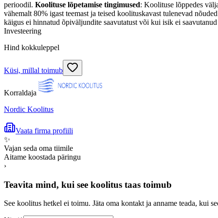
perioodil.
Koolituse lõpetamise tingimused
: Koolituse lõppedes välj
vähemalt 80% igast teemast ja teised koolituskavast tulenevad nõuded (
käigus ei hinnatud õpiväljundite saavutatust või kui isik ei saavutan
Investeering
Hind kokkuleppel
Küsi, millal toimub
Korraldaja
Nordic Koolitus
Vaata firma profiili
✨
Vajan seda oma tiimile
Aitame koostada päringu
›
Teavita mind, kui see koolitus taas toimub
See koolitus hetkel ei toimu. Jäta oma kontakt ja anname teada, kui se