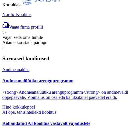
Korraldaja
Nordic Koolitus
Vaata firma profiili
✨
Vajan seda oma tiimile
Aitame koostada päringu
›
Sarnased koolitused
Andmeanalüüs
Andmeanalüütiku arenguprogramm
<strong>Andmeanalüütiku arenguprogramm</strong> on andmevaldkonn
õppepäevale. Võimalus on osaleda ka üksikutel päevadel eraldi.
Hind kokkuleppel
AI õpe, tehisintellekti koolitus
Kohandatud AI koolitus vastavalt vajadustele