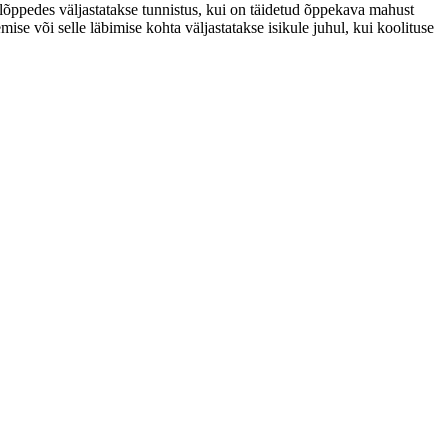
e lõppedes väljastatakse tunnistus, kui on täidetud õppekava mahust
se või selle läbimise kohta väljastatakse isikule juhul, kui koolituse