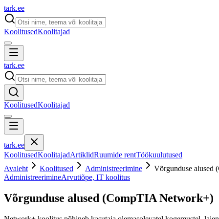
tark
.
ee
Koolitused
Koolitajad
tark
.
ee
Koolitused
Koolitajad
tark
.
ee
Koolitused
Koolitajad
Artiklid
Ruumide rent
Töökuulutused
Avaleht
Koolitused
Administreerimine
Võrgunduse alused
Administreerimine
Arvutiõpe, IT koolitus
Võrgunduse alused (CompTIA Network+)
Network+ koolitus põhineb kasutaja olemasolevatel kogemustel, laien