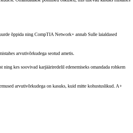
ba juurde õppida ning CompTIA Network+ annab Sulle laialdased
 mistahes arvutivõrkudega seotud ametis.
idest ning kes soovivad karjääriredelil edenemiseks omandada rohkem
emused arvutivõrkudega on kasuks, kuid mitte kohustuslikud. A+