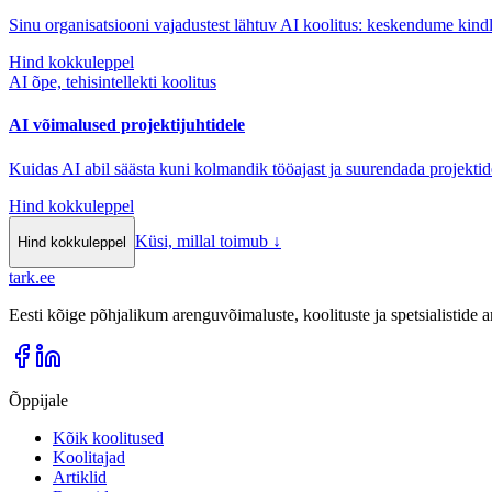
Sinu organisatsiooni vajadustest lähtuv AI koolitus: keskendume kindl
Hind kokkuleppel
AI õpe, tehisintellekti koolitus
AI võimalused projektijuhtidele
Kuidas AI abil säästa kuni kolmandik tööajast ja suurendada projektid
Hind kokkuleppel
Küsi, millal toimub
↓
Hind kokkuleppel
tark
.
ee
Eesti kõige põhjalikum arenguvõimaluste, koolituste ja spetsialistide
Õppijale
Kõik koolitused
Koolitajad
Artiklid