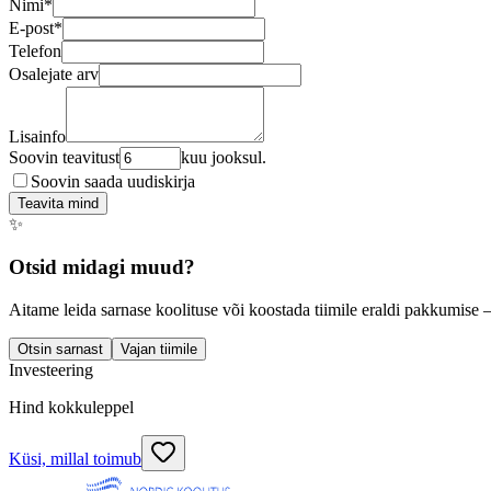
Nimi
*
E-post
*
Telefon
Osalejate arv
Lisainfo
Soovin teavitust
kuu jooksul.
Soovin saada uudiskirja
Teavita mind
✨
Otsid midagi muud?
Aitame leida sarnase koolituse või koostada tiimile eraldi pakkumise 
Otsin sarnast
Vajan tiimile
Investeering
Hind kokkuleppel
Küsi, millal toimub