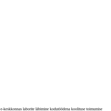
A e-keskkonnas laborite läbimine kodutöödena koolituse toimumise