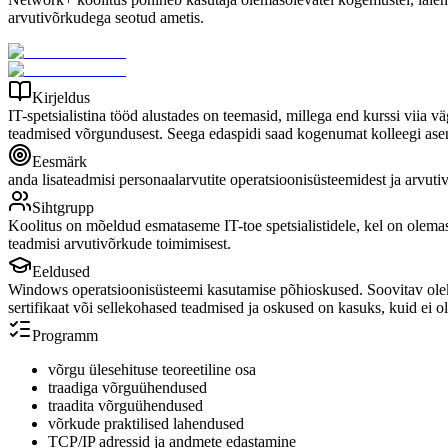
arvutivõrkudega seotud ametis.
Kirjeldus
IT-spetsialistina tööd alustades on teemasid, millega end kurssi vi
teadmised võrgundusest. Seega edaspidi saad kogenumat kolleegi asend
Eesmärk
anda lisateadmisi personaalarvutite operatsioonisüsteemidest ja arvu
Sihtgrupp
Koolitus on mõeldud esmataseme IT-toe spetsialistidele, kel on olemas
teadmisi arvutivõrkude toimimisest.
Eeldused
Windows operatsioonisüsteemi kasutamise põhioskused. Soovitav ole
sertifikaat või sellekohased teadmised ja oskused on kasuks, kuid ei o
Programm
võrgu ülesehituse teoreetiline osa
traadiga võrguühendused
traadita võrguühendused
võrkude praktilised lahendused
TCP/IP adressid ja andmete edastamine