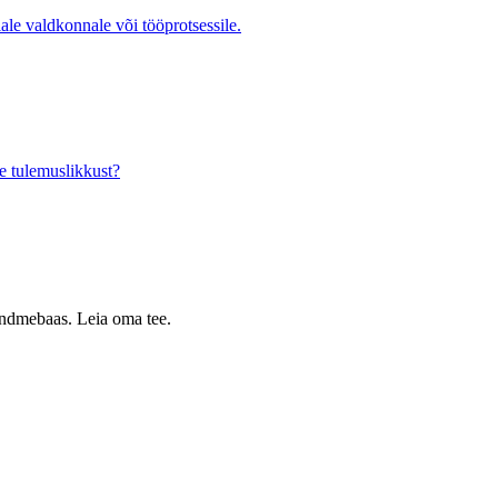
ale valdkonnale või tööprotsessile.
e tulemuslikkust?
 andmebaas. Leia oma tee.