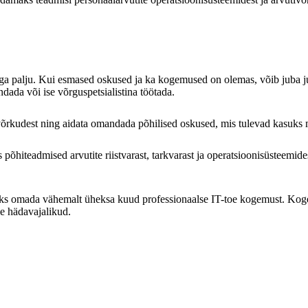
ia väga palju. Kui esmased oskused ja ka kogemused on olemas, võib ju
ada või ise võrguspetsialistina töötada.
tivõrkudest ning aidata omandada põhilised oskused, mis tulevad kasuks
 põhiteadmised arvutite riistvarast, tarkvarast ja operatsioonisüsteem
ks omada vähemalt üheksa kuud professionaalse IT-toe kogemust. Kog
le hädavajalikud.