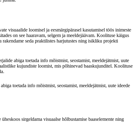
äävate visuaalide loomisel ja eesmärgipärasel kasutamisel töös inimeste
 esitades on see haaravam, selgem ja meeldejäävam. Koolituse käigus
 rakendame seda praktilistes harjutustes ning isikliku projekti
jalide abiga toetada info mõistmist, seostamist, meeldejätmist, uute
malistlike kujundiste loomist, mis põhinevad baaskujunditel. Koolituse
da.
 abiga toetada info mõistmist, seostamist, meeldejätmist, uute ideede
kse üheskoos sirgeldama visuaalse hõlbustamise baaselemente ning