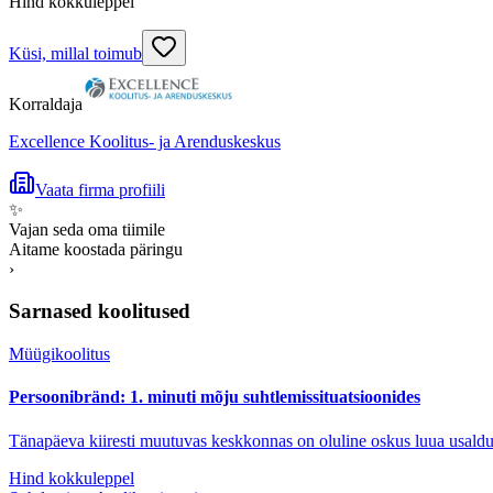
Hind kokkuleppel
Küsi, millal toimub
Korraldaja
Excellence Koolitus- ja Arenduskeskus
Vaata firma profiili
✨
Vajan seda oma tiimile
Aitame koostada päringu
›
Sarnased koolitused
Müügikoolitus
Persoonibränd: 1. minuti mõju suhtlemissituatsioonides
Tänapäeva kiiresti muutuvas keskkonnas on oluline oskus luua usaldusv
Hind kokkuleppel