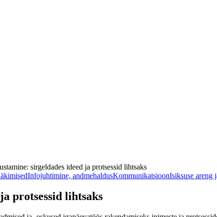
stamine: sirgeldades ideed ja protsessid lihtsaks
ääkimised
Infojuhtimine, andmehaldus
Kommunikatsioon
Isiksuse areng 
a protsessid lihtsaks
dmised ja -oskused igapäevatöös rakendamiseks inimeste ja protsesside