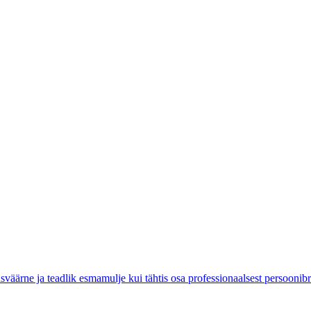
äärne ja teadlik esmamulje kui tähtis osa professionaalsest persoonibr