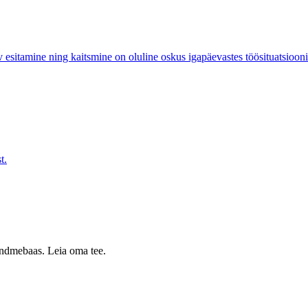
esitamine ning kaitsmine on oluline oskus igapäevastes töösituatsiooni
t.
 andmebaas. Leia oma tee.