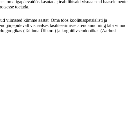
mist oma igapäevatöös kasutada; teab lihtsaid visuaalseid baaselemente
rotsesse toetada.
ud viimased kümme aastat. Oma töös koolitusspetsialisti ja
 end järjepidevalt visuaalses fasiliteerimises arendanud ning läbi viinud
ndragoogikas (Tallinna Ülikool) ja kognitiivsemiootikas (Aarhusi