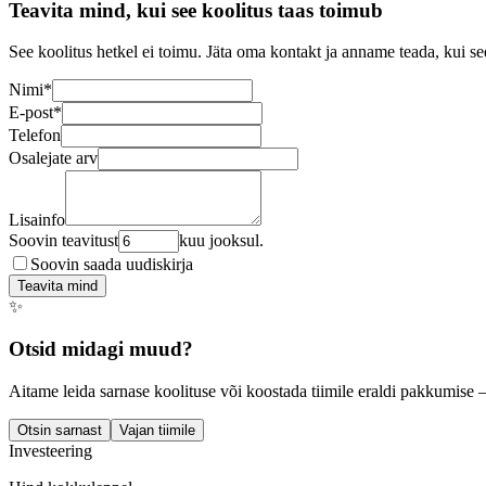
Teavita mind, kui see koolitus taas toimub
See koolitus hetkel ei toimu. Jäta oma kontakt ja anname teada, kui se
Nimi
*
E-post
*
Telefon
Osalejate arv
Lisainfo
Soovin teavitust
kuu jooksul.
Soovin saada uudiskirja
Teavita mind
✨
Otsid midagi muud?
Aitame leida sarnase koolituse või koostada tiimile eraldi pakkumise 
Otsin sarnast
Vajan tiimile
Investeering