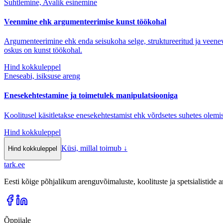
Suhtlemine, Avalik esinemine
Veenmine ehk argumenteerimise kunst töökohal
Argumenteerimine ehk enda seisukoha selge, struktureeritud ja veenev 
oskus on kunst töökohal.
Hind kokkuleppel
Eneseabi, isiksuse areng
Enesekehtestamine ja toimetulek manipulatsiooniga
Koolitusel käsitletakse enesekehtestamist ehk võrdsetes suhetes olemis
Hind kokkuleppel
Küsi, millal toimub
↓
Hind kokkuleppel
tark
.
ee
Eesti kõige põhjalikum arenguvõimaluste, koolituste ja spetsialistide
Õppijale