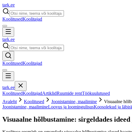
tark
.
ee
Koolitused
Koolitajad
tark
.
ee
Koolitused
Koolitajad
tark
.
ee
Koolitused
Koolitajad
Artiklid
Ruumide rent
Töökuulutused
Avaleht
Koolitused
Joonistamine, maalimine
Visuaalne hõlbu
Joonistamine, maalimine
Loovus ja loomingulisus
Koosolekud ja läbir
Visuaalne hõlbustamine: sirgeldades ideed j
Koolituse eesmärk on omandada visuaalse hõlbustamise alased baastea