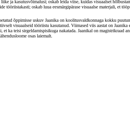
liike ja kasutusvõimalusi; oskab leida viise, kuidas visuaalset hõlbusta
tide tööriistakasti; oskab luua eesmärgipärase visuaalse materjali, et tööp
t toetatud õppimisse uskuv Jaanika on koolitusvaldkonnaga kokku puutun
itiivselt visuaalseid tööriistu kasutanud. Viimased viis aastat on Jaanika
i, et ka teisi sirgeldamispisikuga nakatada. Jaanikal on magistrikraad a
 tähendusloome osas laiemalt.