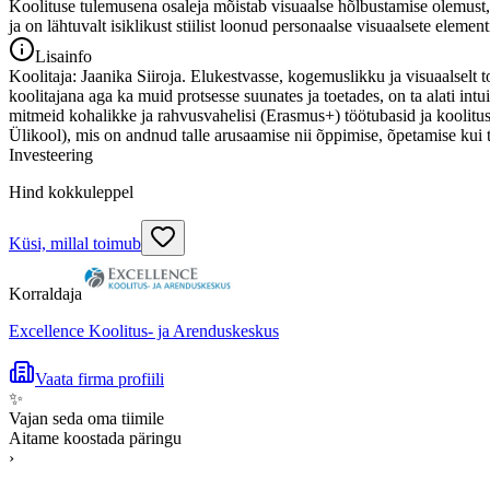
Koolituse tulemusena osaleja mõistab visuaalse hõlbustamise olemust, 
ja on lähtuvalt isiklikust stiilist loonud personaalse visuaalsete elemen
Lisainfo
Koolitaja: Jaanika Siiroja. Elukestvasse, kogemuslikku ja visuaalsel
koolitajana aga ka muid protsesse suunates ja toetades, on ta alati intu
mitmeid kohalikke ja rahvusvahelisi (Erasmus+) töötubasid ja koolitus
Ülikool), mis on andnud talle arusaamise nii õppimise, õpetamise kui
Investeering
Hind kokkuleppel
Küsi, millal toimub
Korraldaja
Excellence Koolitus- ja Arenduskeskus
Vaata firma profiili
✨
Vajan seda oma tiimile
Aitame koostada päringu
›