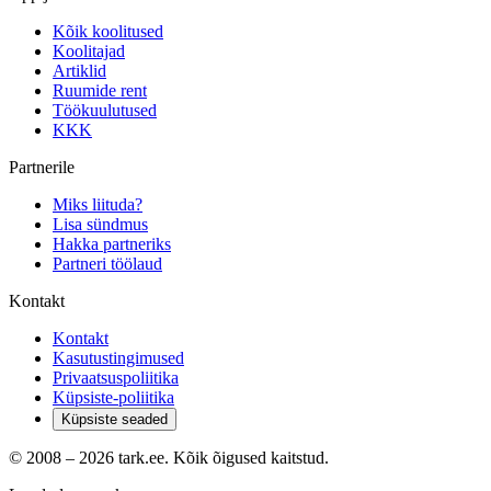
Kõik koolitused
Koolitajad
Artiklid
Ruumide rent
Töökuulutused
KKK
Partnerile
Miks liituda?
Lisa sündmus
Hakka partneriks
Partneri töölaud
Kontakt
Kontakt
Kasutustingimused
Privaatsuspoliitika
Küpsiste-poliitika
Küpsiste seaded
© 2008 –
2026
tark.ee. Kõik õigused kaitstud.