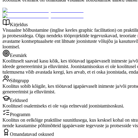
Kirjeldus
Visuaalne hõlbustamine (inglise keeles graphic facilitation) on praktili
ja protsessidega. Olgu nendeks tööprojektide tegevuskavad, teooriate 
avastame kontseptuaalsete ent lihtsate joonistuste võlujõu ja kasutusv
loomisel.
Eesmärk
Koolituselt saavad kasu kõik, kes töötavad igapäevaselt inimeste ja/võ
ideede genereerimist ja elluviimist. Joonistamisoskus ei ole koolituse
tulemusena võib avastada keegi, kes arvab, et ei oska joonistada, endas 
Sihtgrupp
Koolitus sobib kõigile, kes töötavad igapäevaselt inimeste ja/või prot
genereerimist ja elluviimist.
Eeldused
Koolitusel osalemiseks ei ole vaja eelnevaid joonistamisoskusi.
Programm
Koolitus on eelkõige praktilise suunitlusega, kus kesksel kohal on st
nende kasutamise põhimõtteid igapäevaste tegevuste ja protsesside vis
Omandatavad oskused