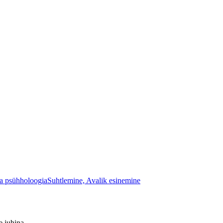
ja psühholoogia
Suhtlemine, Avalik esinemine
 juhina.