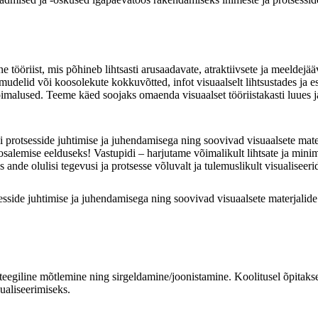
ne tööriist, mis põhineb lihtsasti arusaadavate, atraktiivsete ja meeldej
mudelid või koosolekute kokkuvõtted, infot visuaalselt lihtsustades ja
õimalused. Teeme käed soojaks omaenda visuaalset tööriistakasti luues ja
i protsesside juhtimise ja juhendamisega ning soovivad visuaalsete mater
l osalemise eelduseks! Vastupidi – harjutame võimalikult lihtsate ja mini
ande olulisi tegevusi ja protsesse võluvalt ja tulemuslikult visualiseeri
sesside juhtimise ja juhendamisega ning soovivad visuaalsete materjalide
rateegiline mõtlemine ning sirgeldamine/joonistamine. Koolitusel õpita
ualiseerimiseks.