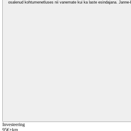
osalenud kohtumenetluses nii vanemate kui ka laste esindajana. Janne-
Investeering
95
€
+km