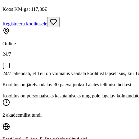
Koos KM-ga:
117,80
€
Registreeru koolitusele
Online
24/7
24/7 tähendab, et Teil on võimalus vaadata koolitust täpselt siis, kui T
Koolitus on järelvaadatav 30 päeva jooksul alates tellimise hetkest.
Koolitus on personaalseks kasutamiseks ning pole jagatav kolmandatel
2 akadeemilist tundi