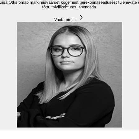
Liisa Ottis omab märkimisväärset kogemust perekonnaseadusest tulenevate õi
tõttu tsiviilkohtutes lahendada.
Vaata profiili