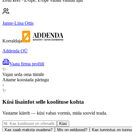
Eesti keel
· E-õpe, E-õpe vabalt valitud ajal
Janne-Liisa Ottis
Korraldaja
Addenda OÜ
Vaata firma profiili
✨
Vajan seda oma tiimile
Aitame koostada päringu
›
✨
Küsi lisainfot selle koolituse kohta
Vastame kiirelt — küsi vabas vormis, mida soovid teada.
Küsi
Kas saab maksta osadena?
Mis on eeldused?
Kas tunnistus on tunnu