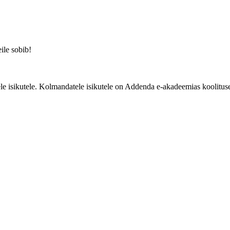
eile sobib!
e isikutele. Kolmandatele isikutele on Addenda e-akadeemias koolituse