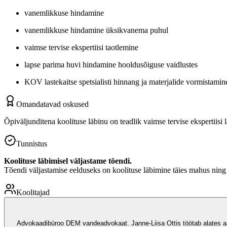
vanemlikkuse hindamine
vanemlikkuse hindamine üksikvanema puhul
vaimse tervise ekspertiisi taotlemine
lapse parima huvi hindamine hooldusõiguse vaidlustes
KOV lastekaitse spetsialisti hinnang ja materjalide vormistamin
Omandatavad oskused
Õpiväljunditena koolituse läbinu on teadlik vaimse tervise ekspertiisi
Tunnistus
Koolituse läbimisel väljastame tõendi.
Tõendi väljastamise eelduseks on koolituse läbimine täies mahus nin
Koolitajad
Advokaadibüroo DEM vandeadvokaat. Janne-Liisa Ottis töötab alates aas