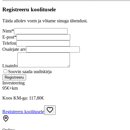
Registreeru koolitusele
Täida allolev vorm ja võtame sinuga ühendust.
Nimi
*
E-post
*
Telefon
Osalejate arv
Lisainfo
Soovin saada uudiskirja
Registreeru
Investeering
95
€
+km
Koos KM-ga:
117,80
€
Registreeru koolitusele