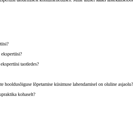
iisi?
 ekspertiisi?
ekspertiisi taotledes?
ste hooldusõiguse lõpetamise küsimuse lahendamisel on oluline asjaolu
tupraktika kohaselt?