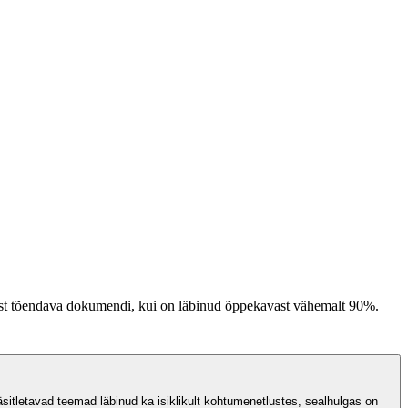
imist tõendava dokumendi, kui on läbinud õppekavast vähemalt 90%.
itletavad teemad läbinud ka isiklikult kohtumenetlustes, sealhulgas on