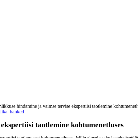
ikkuse hindamine ja vaimse tervise ekspertiisi taotlemine kohtumenetl
idika, hanked
ekspertiisi taotlemine kohtumenetluses
ertiisi taotlemisest kohtumenetluses. Mille alusel saaks lastekaitsetööt