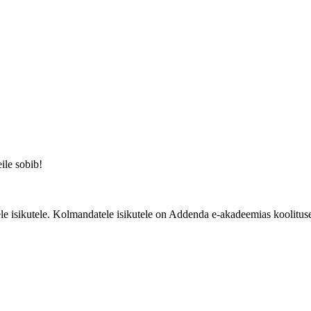
eile sobib!
e isikutele. Kolmandatele isikutele on Addenda e-akadeemias koolituse