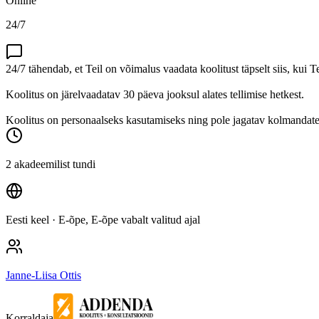
Online
24/7
24/7 tähendab, et Teil on võimalus vaadata koolitust täpselt siis, kui T
Koolitus on järelvaadatav 30 päeva jooksul alates tellimise hetkest.
Koolitus on personaalseks kasutamiseks ning pole jagatav kolmandatel
2 akadeemilist tundi
Eesti keel
· E-õpe, E-õpe vabalt valitud ajal
Janne-Liisa Ottis
Korraldaja