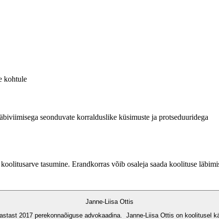
e kohtule
 läbiviimisega seonduvate korralduslike küsimuste ja protseduuridega
g koolitusarve tasumine. Erandkorras võib osaleja saada koolituse läb
Janne-Liisa Ottis
tast 2017 perekonnaõiguse advokaadina. Janne-Liisa Ottis on koolitusel käs