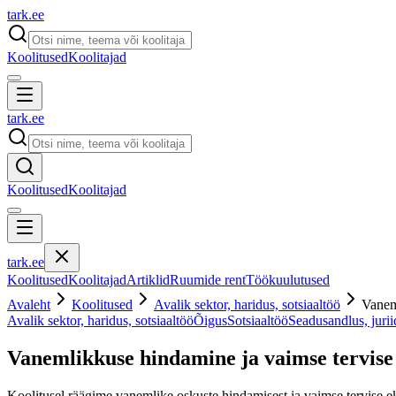
tark
.
ee
Koolitused
Koolitajad
tark
.
ee
Koolitused
Koolitajad
tark
.
ee
Koolitused
Koolitajad
Artiklid
Ruumide rent
Töökuulutused
Avaleht
Koolitused
Avalik sektor, haridus, sotsiaaltöö
Vaneml
Avalik sektor, haridus, sotsiaaltöö
Õigus
Sotsiaaltöö
Seadusandlus, juri
Vanemlikkuse hindamine ja vaimse tervise 
Koolitusel räägime vanemlike oskuste hindamisest ja vaimse tervise eksp