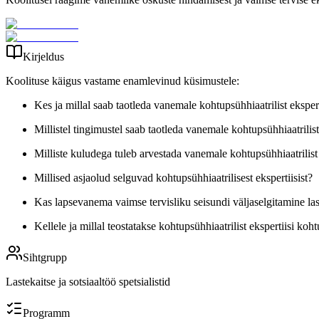
Kirjeldus
Koolituse käigus vastame enamlevinud küsimustele:
Kes ja millal saab taotleda vanemale kohtupsühhiaatrilist ekspert
Millistel tingimustel saab taotleda vanemale kohtupsühhiaatrilist
Milliste kuludega tuleb arvestada vanemale kohtupsühhiaatrilist 
Millised asjaolud selguvad kohtupsühhiaatrilisest ekspertiisist?
Kas lapsevanema vaimse tervisliku seisundi väljaselgitamine la
Kellele ja millal teostatakse kohtupsühhiaatrilist ekspertiisi koh
Sihtgrupp
Lastekaitse ja sotsiaaltöö spetsialistid
Programm