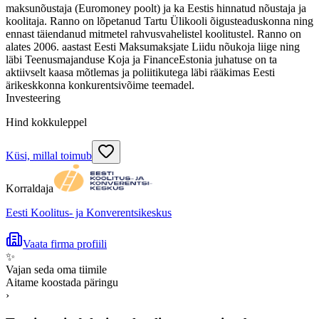
maksunõustaja (Euromoney poolt) ja ka Eestis hinnatud nõustaja ja
koolitaja. Ranno on lõpetanud Tartu Ülikooli õigusteaduskonna ning
ennast täiendanud mitmetel rahvusvahelistel koolitustel. Ranno on
alates 2006. aastast Eesti Maksumaksjate Liidu nõukoja liige ning
läbi Teenusmajanduse Koja ja FinanceEstonia juhatuse on ta
aktiivselt kaasa mõtlemas ja poliitikutega läbi rääkimas Eesti
ärikeskkonna konkurentsivõime teemadel.
Investeering
Hind kokkuleppel
Küsi, millal toimub
Korraldaja
Eesti Koolitus- ja Konverentsikeskus
Vaata firma profiili
✨
Vajan seda oma tiimile
Aitame koostada päringu
›