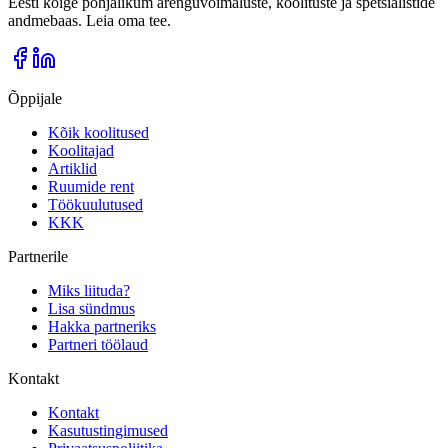
Eesti kõige põhjalikum arenguvõimaluste, koolituste ja spetsialistide
andmebaas. Leia oma tee.
Õppijale
Kõik koolitused
Koolitajad
Artiklid
Ruumide rent
Töökuulutused
KKK
Partnerile
Miks liituda?
Lisa sündmus
Hakka partneriks
Partneri töölaud
Kontakt
Kontakt
Kasutustingimused