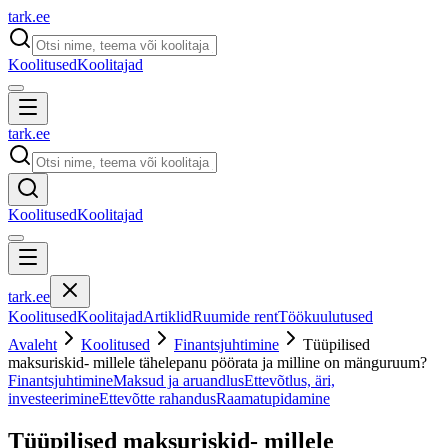
tark
.
ee
Koolitused
Koolitajad
tark
.
ee
Koolitused
Koolitajad
tark
.
ee
Koolitused
Koolitajad
Artiklid
Ruumide rent
Töökuulutused
Avaleht
Koolitused
Finantsjuhtimine
Tüüpilised
maksuriskid- millele tähelepanu pöörata ja milline on mänguruum?
Finantsjuhtimine
Maksud ja aruandlus
Ettevõtlus, äri,
investeerimine
Ettevõtte rahandus
Raamatupidamine
Tüüpilised maksuriskid- millele