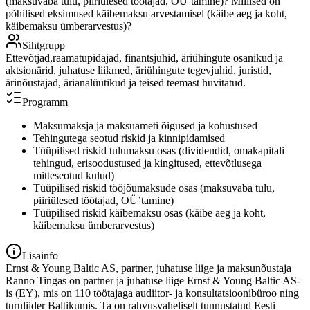
(maksuvaba tulu, piiriülesed töötajad, OÜ´tamine)? Millised on
põhilised eksimused käibemaksu arvestamisel (käibe aeg ja koht,
käibemaksu ümberarvestus)?
Sihtgrupp
Ettevõtjad,raamatupidajad, finantsjuhid, äriühingute osanikud ja
aktsionärid, juhatuse liikmed, äriühingute tegevjuhid, juristid,
ärinõustajad, ärianalüütikud ja teised teemast huvitatud.
Programm
Maksumaksja ja maksuameti õigused ja kohustused
Tehingutega seotud riskid ja kinnipidamised
Tüüpilised riskid tulumaksu osas (dividendid, omakapitali
tehingud, erisoodustused ja kingitused, ettevõtlusega
mitteseotud kulud)
Tüüpilised riskid tööjõumaksude osas (maksuvaba tulu,
piiriülesed töötajad, OÜ’tamine)
Tüüpilised riskid käibemaksu osas (käibe aeg ja koht,
käibemaksu ümberarvestus)
Lisainfo
Ernst & Young Baltic AS, partner, juhatuse liige ja maksunõustaja
Ranno Tingas on partner ja juhatuse liige Ernst & Young Baltic AS-
is (EY), mis on 110 töötajaga audiitor- ja konsultatsioonibüroo ning
turuliider Baltikumis. Ta on rahvusvaheliselt tunnustatud Eesti