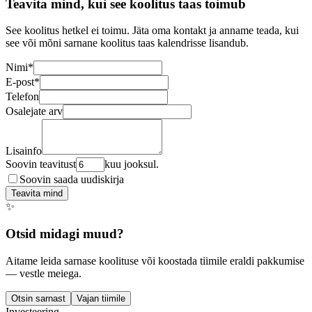
Teavita mind, kui see koolitus taas toimub
See koolitus hetkel ei toimu. Jäta oma kontakt ja anname teada, kui
see või mõni sarnane koolitus taas kalendrisse lisandub.
Nimi
*
E-post
*
Telefon
Osalejate arv
Lisainfo
Soovin teavitust
kuu jooksul.
Soovin saada uudiskirja
Teavita mind
✨
Otsid midagi muud?
Aitame leida sarnase koolituse või koostada tiimile eraldi pakkumise
— vestle meiega.
Otsin sarnast
Vajan tiimile
Investeering