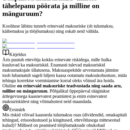
tähelepanu pöörata ja milline on
mänguruum?
Koolituse läbinu tunneb erinevaid maksuriske (sh tulumaksu,
käibemaksu ja tööjõumaksu) ning oskab neid vältida.
Kirjeldus
Äris puutub ettevõtja kokku erinevate riskidega, mille hulka
kuuluvad ka maksuriskid. Enamasti tulevad maksuriskid
maksumaksjale üllatusena. Maksuaspektide arvestamata jätmine
toob lubamatult sageli hiljem kaasa ootamatu maksukohustuse, mida
tehingu korrektse vormistamise korral oleks võinud ära hoida.
Oluline
on erinevaid maksuriske teadvustada ning saada aru,
milline on mänguruum
. Põhjalikul õppepäeval räägitakse
äritegevusega kaasnevatest peamistest ja enim esinevatest
maksuriskidest ning võimalustest neid maandada.
Eesmärk
Mis riskid võivad kaasneda tulumaksu osas (dividendid, omakapitali
tehingud, erisoodustused ja kingitused, ettevõtlusega mitteseotud
kulud)? Millised on peamised tööjõumaksude ohukohad