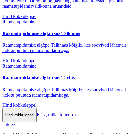
põhitõdedest ja terminoloogiast ning suudavad koostada peamisi
raamatupidamisvaldkonna aruandeid.
Hind kokkuleppel
Raamatupidamine
Raamatupidamise algkursus Tallinnas
Raamatupidamise algõpe Tallinnas kõigile, kes soovivad lähemalt
kokku puutuda raamatupidamisega.
Hind kokkuleppel
Raamatupidamine
Raamatupidamise algkursus Tartus
Raamatupidamise algõpe Tallinnas kõigile, kes soovivad lähemalt
kokku puutuda raamatupidamisega.
Hind kokkuleppel
Küsi, millal toimub
↓
Hind kokkuleppel
tark
.
ee