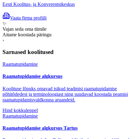
Eesti Koolitus- ja Konverentsikeskus
Vaata firma profiili
✨
Vajan seda oma tiimile
Aitame koostada päringu
›
Sarnased koolitused
Raamatupidamine
Raamatupidamise algkursus
Koolituse lõpuks omavad isikud teadmisi raamatupidamise
põhitõdedest ja terminoloogiast ning suudavad koostada peamisi
raamatupidamisvaldkonna aruandeid.
Hind kokkuleppel
Raamatupidamine
Raamatupidamise algkursus Tartus