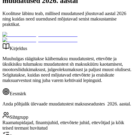
muudatused 2026. aastal
Koolituse läbinu teab, millised muudatused jõustuvad aastal 2026
ning kuidas need uuendused mõjutavad senist maksustamise
praktikat.
Kirjeldus
Muuhulgas räägitakse käibemaksu muudatustest, ettevõtte ja
üksikisiku tulumaksu muudatustest sh maksuküüru kaotamisest,
mootorsõidukimaksust, julgeolekumaksust ja paljust muust olulisest.
Selgitatakse, kuidas need mõjutavad ettevõtete ja eraisikute
maksuarvestust ning juba varem kehtivaid lepinguid.
Eesmärk
Anda põhjalik ülevaade muudatustest maksuseadustes 2026. aastal.
Sihtgrupp
Raamatupidajad, finantsjuhid, ettevõtete juhid, ettevõtjad ja kõik
teised teemast huvitatud