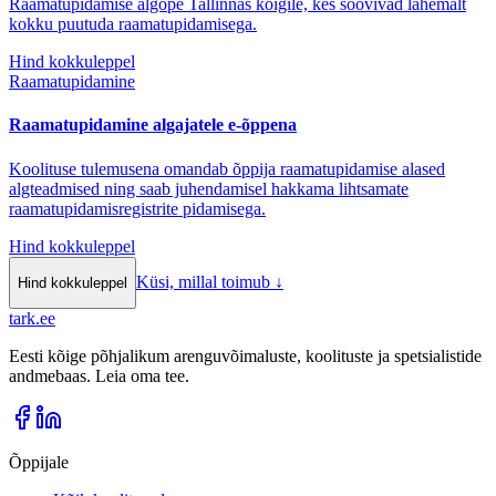
Raamatupidamise algõpe Tallinnas kõigile, kes soovivad lähemalt
kokku puutuda raamatupidamisega.
Hind kokkuleppel
Raamatupidamine
Raamatupidamine algajatele e-õppena
Koolituse tulemusena omandab õppija raamatupidamise alased
algteadmised ning saab juhendamisel hakkama lihtsamate
raamatupidamisregistrite pidamisega.
Hind kokkuleppel
Küsi, millal toimub
↓
Hind kokkuleppel
tark
.
ee
Eesti kõige põhjalikum arenguvõimaluste, koolituste ja spetsialistide
andmebaas. Leia oma tee.
Õppijale