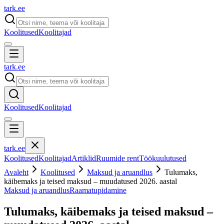
tark
.
ee
Koolitused
Koolitajad
tark
.
ee
Koolitused
Koolitajad
tark
.
ee
Koolitused
Koolitajad
Artiklid
Ruumide rent
Töökuulutused
Avaleht
Koolitused
Maksud ja aruandlus
Tulumaks,
käibemaks ja teised maksud – muudatused 2026. aastal
Maksud ja aruandlus
Raamatupidamine
Tulumaks, käibemaks ja teised maksud –