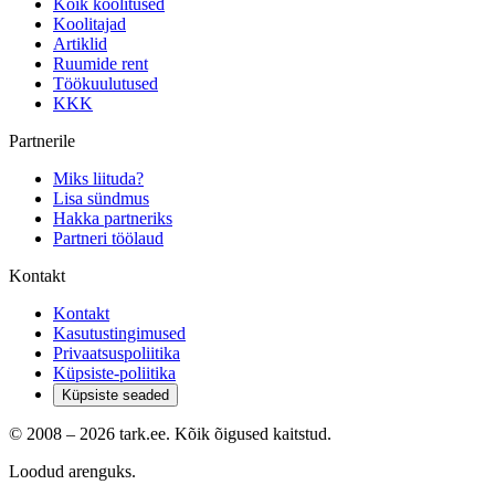
Kõik koolitused
Koolitajad
Artiklid
Ruumide rent
Töökuulutused
KKK
Partnerile
Miks liituda?
Lisa sündmus
Hakka partneriks
Partneri töölaud
Kontakt
Kontakt
Kasutustingimused
Privaatsuspoliitika
Küpsiste-poliitika
Küpsiste seaded
© 2008 –
2026
tark.ee. Kõik õigused kaitstud.
Loodud arenguks.