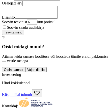
Osalejate arv
Lisainfo
Soovin teavitust
kuu jooksul.
Soovin saada uudiskirja
Teavita mind
✨
Otsid midagi muud?
Aitame leida sarnase koolituse või koostada tiimile eraldi pakkumise
— vestle meiega.
Otsin sarnast
Vajan tiimile
Investeering
Hind kokkuleppel
Küsi, millal toimub
Korraldaja