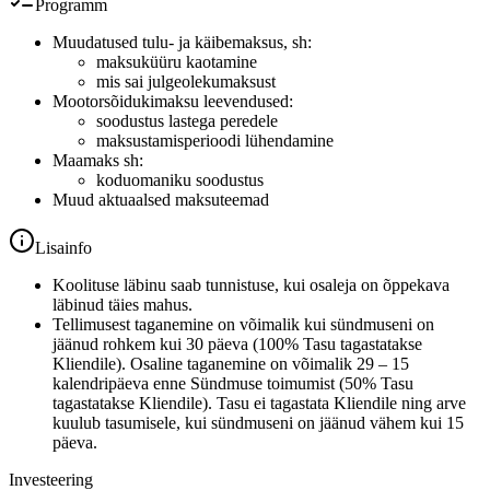
Programm
Muudatused tulu- ja käibemaksus, sh:
maksuküüru kaotamine
mis sai julgeolekumaksust
Mootorsõidukimaksu leevendused:
soodustus lastega peredele
maksustamisperioodi lühendamine
Maamaks sh:
koduomaniku soodustus
Muud aktuaalsed maksuteemad
Lisainfo
Koolituse läbinu saab tunnistuse, kui osaleja on õppekava
läbinud täies mahus.
Tellimusest taganemine on võimalik kui sündmuseni on
jäänud rohkem kui 30 päeva (100% Tasu tagastatakse
Kliendile). Osaline taganemine on võimalik 29 – 15
kalendripäeva enne Sündmuse toimumist (50% Tasu
tagastatakse Kliendile). Tasu ei tagastata Kliendile ning arve
kuulub tasumisele, kui sündmuseni on jäänud vähem kui 15
päeva.
Investeering