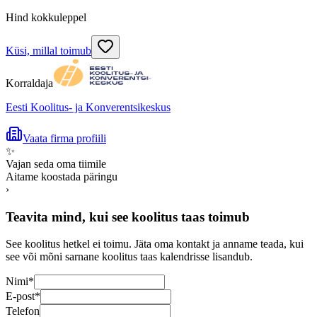
Hind kokkuleppel
Küsi, millal toimub
Korraldaja
Eesti Koolitus- ja Konverentsikeskus
Vaata firma profiili
✨
Vajan seda oma tiimile
Aitame koostada päringu
›
Teavita mind, kui see koolitus taas toimub
See koolitus hetkel ei toimu. Jäta oma kontakt ja anname teada, kui
see või mõni sarnane koolitus taas kalendrisse lisandub.
Nimi
*
E-post
*
Telefon