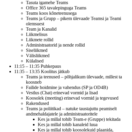
Tasuta igamehe Teams
Office 365 tavalepinguga Teams
Teams koos kõneteenusega
Teams ja Grupp – pikem ülevaade Teamsi ja Teami
olemsuest
Team ja Kanalid
Liikmelisus
Liikmete rollid
Administraatorid ja nende rollid
Siseliikmed
Välisliikmed
Külalised
11:15 – 11:35 Puhkepaus
11:35 – 13:35 Koolitus jätkub
Teams ja teenused – põhjalikum ülevaade, millest ta
koosneb
Failide hoidmine ja vahendus (SP ja OD4B)
Vestlus (Chat) erinevad vormid ja lisad
Koosolek (meeting) erinevad vormid ja tegevused
Rakendused
Teams ja poliitikad – natuke taustajuttu peamiselt
andmehaldajatele ja administraatoritele
Kes ja millal tohib Team-e (Gruppe) tekitada
Kes ja millal tohib kanaleid luua
Kes ja millal tohib koosolekuid plaanida,