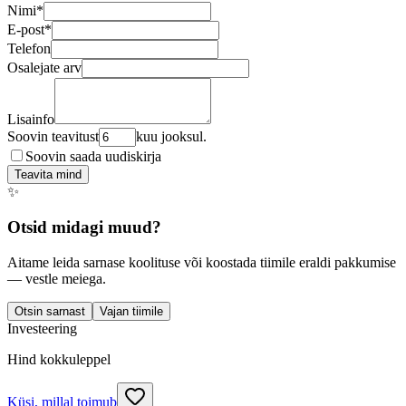
Nimi
*
E-post
*
Telefon
Osalejate arv
Lisainfo
Soovin teavitust
kuu jooksul.
Soovin saada uudiskirja
Teavita mind
✨
Otsid midagi muud?
Aitame leida sarnase koolituse või koostada tiimile eraldi pakkumise
— vestle meiega.
Otsin sarnast
Vajan tiimile
Investeering
Hind kokkuleppel
Küsi, millal toimub