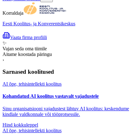
Korraldaja
Eesti Koolitus- ja Konverentsikeskus
Vaata firma profiili
✨
Vajan seda oma tiimile
Aitame koostada päringu
›
Sarnased koolitused
AI õpe, tehisintellekti koolitus
Kohandatud AI koolitus vastavalt vajadustele
Sinu organisatsiooni vajadustest lähtuv AI koolitus: keskendume
kindlale valdkonnale või tööprotsessile.
Hind kokkuleppel
AI õpe, tehisintellekti koolitus