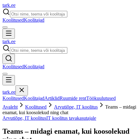
tark
.
ee
Koolitused
Koolitajad
tark
.
ee
Koolitused
Koolitajad
tark
.
ee
Koolitused
Koolitajad
Artiklid
Ruumide rent
Töökuulutused
Avaleht
Koolitused
Arvutiõpe, IT koolitus
Teams – midagi
enamat, kui koosolekud ning chat
Arvutiõpe, IT koolitus
IT koolitus tavakasutajale
Teams – midagi enamat, kui koosolekud