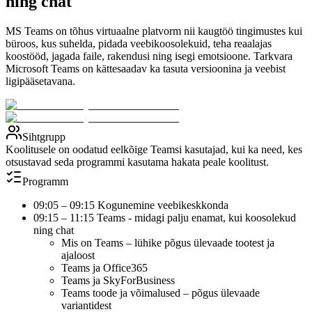
ning chat
MS Teams on tõhus virtuaalne platvorm nii kaugtöö tingimustes kui
büroos, kus suhelda, pidada veebikoosolekuid, teha reaalajas
koostööd, jagada faile, rakendusi ning isegi emotsioone. Tarkvara
Microsoft Teams on kättesaadav ka tasuta versioonina ja veebist
ligipääsetavana.
Sihtgrupp
Koolitusele on oodatud eelkõige Teamsi kasutajad, kui ka need, kes
otsustavad seda programmi kasutama hakata peale koolitust.
Programm
09:05 – 09:15 Kogunemine veebikeskkonda
09:15 – 11:15 Teams - midagi palju enamat, kui koosolekud
ning chat
Mis on Teams – lühike põgus ülevaade tootest ja
ajaloost
Teams ja Office365
Teams ja SkyForBusiness
Teams toode ja võimalused – põgus ülevaade
variantidest