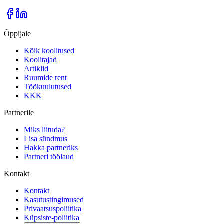
Õppijale
Kõik koolitused
Koolitajad
Artiklid
Ruumide rent
Töökuulutused
KKK
Partnerile
Miks liituda?
Lisa sündmus
Hakka partneriks
Partneri töölaud
Kontakt
Kontakt
Kasutustingimused
Privaatsuspoliitika
Küpsiste-poliitika