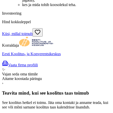
jagada);
kes ja mida tohib koosolekul teha.
Investeering
Hind kokkuleppel
Küsi, millal toimub
Korraldaja
Eesti Koolitus- ja Konverentsikeskus
Vaata firma profiili
✨
Vajan seda oma tiimile
Aitame koostada päringu
›
Teavita mind, kui see koolitus taas toimub
See koolitus hetkel ei toimu. Jäta oma kontakt ja anname teada, kui
see või mõni sarnane koolitus taas kalendrisse lisandub.