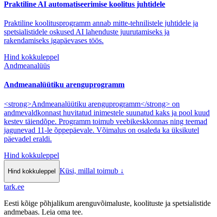
Praktiline AI automatiseerimise koolitus juhtidele
Praktiline koolitusprogramm annab mitte-tehnilistele juhtidele ja
spetsialistidele oskused AI lahenduste juurutamiseks ja
rakendamiseks igapäevases töös.
Hind kokkuleppel
Andmeanalüüs
Andmeanalüütiku arenguprogramm
<strong>Andmeanalüütiku arenguprogramm</strong> on
andmevaldkonnast huvitatud inimestele suunatud kaks ja pool kuud
kestev täiendõpe. Programm toimub veebikeskkonnas ning teemad
jagunevad 11-le õppepäevale. Võimalus on osaleda ka üksikutel
päevadel eraldi.
Hind kokkuleppel
Küsi, millal toimub
↓
Hind kokkuleppel
tark
.
ee
Eesti kõige põhjalikum arenguvõimaluste, koolituste ja spetsialistide
andmebaas. Leia oma tee.