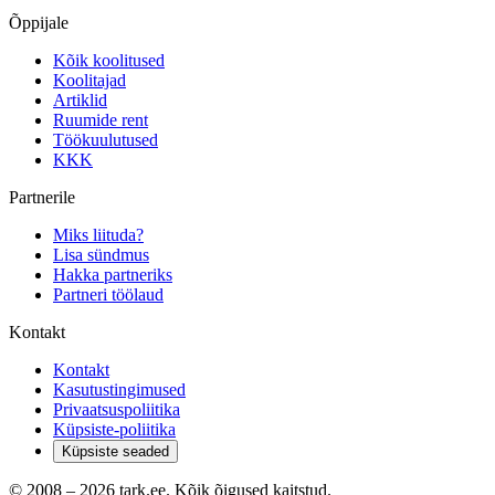
Õppijale
Kõik koolitused
Koolitajad
Artiklid
Ruumide rent
Töökuulutused
KKK
Partnerile
Miks liituda?
Lisa sündmus
Hakka partneriks
Partneri töölaud
Kontakt
Kontakt
Kasutustingimused
Privaatsuspoliitika
Küpsiste-poliitika
Küpsiste seaded
© 2008 –
2026
tark.ee. Kõik õigused kaitstud.