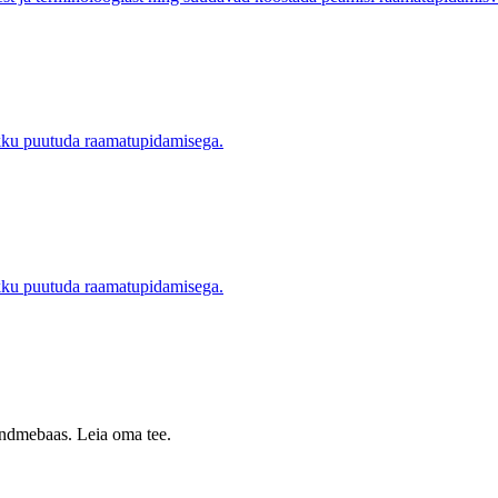
okku puutuda raamatupidamisega.
okku puutuda raamatupidamisega.
 andmebaas. Leia oma tee.