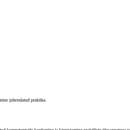
ise juhendatud praktika
letud kompetentside kordamine ja kinnistamine praktiliste ülesannetega