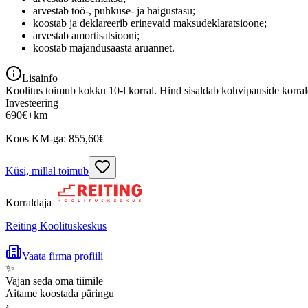
arvestab töö-, puhkuse- ja haigustasu;
koostab ja deklareerib erinevaid maksudeklaratsioone;
arvestab amortisatsiooni;
koostab majandusaasta aruannet.
Lisainfo
Koolitus toimub kokku 10-l korral. Hind sisaldab kohvipauside korrald
Investeering
690
€
+km
Koos KM-ga:
855,60
€
Küsi, millal toimub
Korraldaja
Reiting Koolituskeskus
Vaata firma profiili
✨
Vajan seda oma tiimile
Aitame koostada päringu
›