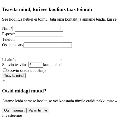
Teavita mind, kui see koolitus taas toimub
See koolitus hetkel ei toimu. Jäta oma kontakt ja anname teada, kui se
Nimi
*
E-post
*
Telefon
Osalejate arv
Lisainfo
Soovin teavitust
kuu jooksul.
Soovin saada uudiskirja
Teavita mind
✨
Otsid midagi muud?
Aitame leida sarnase koolituse või koostada tiimile eraldi pakkumise 
Otsin sarnast
Vajan tiimile
Investeering