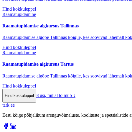
Hind kokkuleppel
Raamatupidamine
Raamatupidamise algkursus Tallinnas
Raamatupidamise algõpe Tallinnas kõigile, kes soovivad lähemalt k
Hind kokkuleppel
Raamatupidamine
Raamatupidamise algkursus Tartus
Raamatupidamise algõpe Tallinnas kõigile, kes soovivad lähemalt k
Hind kokkuleppel
Küsi, millal toimub
↓
Hind kokkuleppel
tark
.
ee
Eesti kõige põhjalikum arenguvõimaluste, koolituste ja spetsialistide