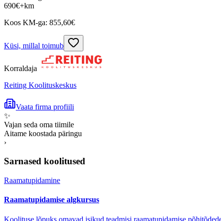
690
€
+km
Koos KM-ga:
855,60
€
Küsi, millal toimub
Korraldaja
Reiting Koolituskeskus
Vaata firma profiili
✨
Vajan seda oma tiimile
Aitame koostada päringu
›
Sarnased koolitused
Raamatupidamine
Raamatupidamise algkursus
Koolituse lõpuks omavad isikud teadmisi raamatupidamise põhitõdede