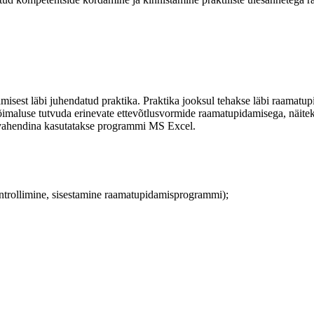
misest läbi juhendatud praktika. Praktika jooksul tehakse läbi raamatup
õimaluse tutvuda erinevate ettevõtlusvormide raamatupidamisega, näit
ivahendina kasutatakse programmi MS Excel.
trollimine, sisestamine raamatupidamisprogrammi);