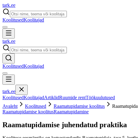
tark
.
ee
Koolitused
Koolitajad
tark
.
ee
Koolitused
Koolitajad
tark
.
ee
Koolitused
Koolitajad
Artiklid
Ruumide rent
Töökuulutused
Avaleht
Koolitused
Raamatupidamise koolitus
Raamatupidam
Raamatupidamise koolitus
Raamatupidamine
Raamatupidamise juhendatud praktika
Koolituse eesmärgiks on kutsestandardis Raamatupidaja, tase 5, loet