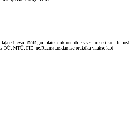
idaja erinevad töölõigud alates dokumentide sisestamisest kuni bilansi
eks OÜ, MTÜ, FIE jne.Raamatupidamise praktika viiakse läbi