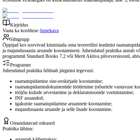
Kirjeldus
Vaata ka koolituse
õppekava
Sihtgrupp
Õppijad kes soovivad kinnistada oma teoreetilisi teadmisi raamatupida
ja majandusaasta aruande koostamiseni. Juhendatud praktika annab v
programmil Standard Books 7.2 või Merit Aktiva pilveversioonil, ab
Programm
Juhendatud praktika hõlmab järgmisi tegevusi:
raamatupidamise sise-eeskirjade koostamine;
raamatupidamisdokumentide töötlemine (nõuetele vastavuse kon
tööjõu kulude arvestamine ja deklaratsioonide vormistamine;
INF aruanded;
igakuiste raamatupidamise aruannete koostamine;
majandusaasta aruande ja selle lisade koostamine.
Omandatavad oskused
Praktika läbinu:
arvestab käibemaksu;