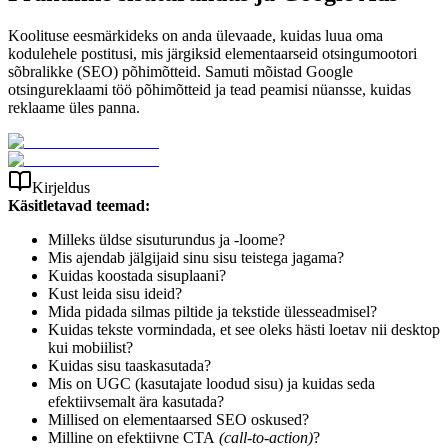
Koolituse eesmärkideks on anda ülevaade, kuidas luua oma
kodulehele postitusi, mis järgiksid elementaarseid otsingumootori
sõbralikke (SEO) põhimõtteid. Samuti mõistad Google
otsingureklaami töö põhimõtteid ja tead peamisi nüansse, kuidas
reklaame üles panna.
Kirjeldus
Käsitletavad teemad:
Milleks üldse sisuturundus ja -loome?
Mis ajendab jälgijaid sinu sisu teistega jagama?
Kuidas koostada sisuplaani?
Kust leida sisu ideid?
Mida pidada silmas piltide ja tekstide ülesseadmisel?
Kuidas tekste vormindada, et see oleks hästi loetav nii desktop
kui mobiilist?
Kuidas sisu taaskasutada?
Mis on UGC (kasutajate loodud sisu) ja kuidas seda
efektiivsemalt ära kasutada?
Millised on elementaarsed SEO oskused?
Milline on efektiivne CTA
(call-to-action)
?