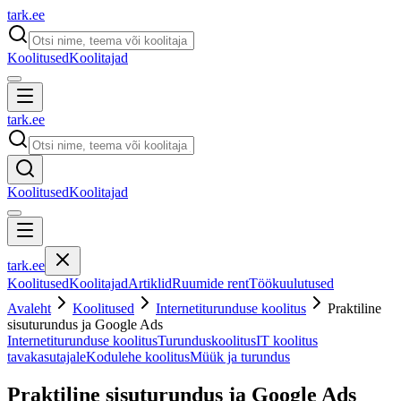
tark
.
ee
Koolitused
Koolitajad
tark
.
ee
Koolitused
Koolitajad
tark
.
ee
Koolitused
Koolitajad
Artiklid
Ruumide rent
Töökuulutused
Avaleht
Koolitused
Internetiturunduse koolitus
Praktiline
sisuturundus ja Google Ads
Internetiturunduse koolitus
Turunduskoolitus
IT koolitus
tavakasutajale
Kodulehe koolitus
Müük ja turundus
Praktiline sisuturundus ja Google Ads