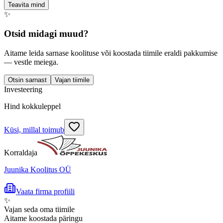
Teavita mind
✨
Otsid midagi muud?
Aitame leida sarnase koolituse või koostada tiimile eraldi pakkumise
— vestle meiega.
Otsin sarnast
Vajan tiimile
Investeering
Hind kokkuleppel
Küsi, millal toimub
Korraldaja
Juunika Koolitus OÜ
Vaata firma profiili
✨
Vajan seda oma tiimile
Aitame koostada päringu