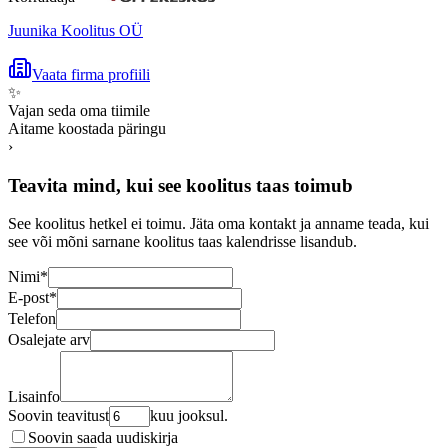
Juunika Koolitus OÜ
Vaata firma profiili
✨
Vajan seda oma tiimile
Aitame koostada päringu
›
Teavita mind, kui see koolitus taas toimub
See koolitus hetkel ei toimu. Jäta oma kontakt ja anname teada, kui
see või mõni sarnane koolitus taas kalendrisse lisandub.
Nimi
*
E-post
*
Telefon
Osalejate arv
Lisainfo
Soovin teavitust
kuu jooksul.
Soovin saada uudiskirja