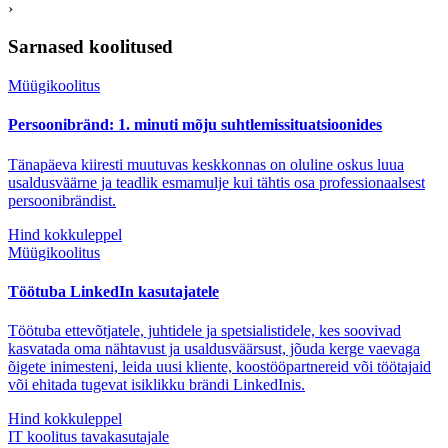
›
Sarnased koolitused
Müügikoolitus
Persoonibränd: 1. minuti mõju suhtlemissituatsioonides
Tänapäeva kiiresti muutuvas keskkonnas on oluline oskus luua
usaldusväärne ja teadlik esmamulje kui tähtis osa professionaalsest
persoonibrändist.
Hind kokkuleppel
Müügikoolitus
Töötuba LinkedIn kasutajatele
Töötuba ettevõtjatele, juhtidele ja spetsialistidele, kes soovivad
kasvatada oma nähtavust ja usaldusväärsust, jõuda kerge vaevaga
õigete inimesteni, leida uusi kliente, koostööpartnereid või töötajaid
või ehitada tugevat isiklikku brändi LinkedInis.
Hind kokkuleppel
IT koolitus tavakasutajale