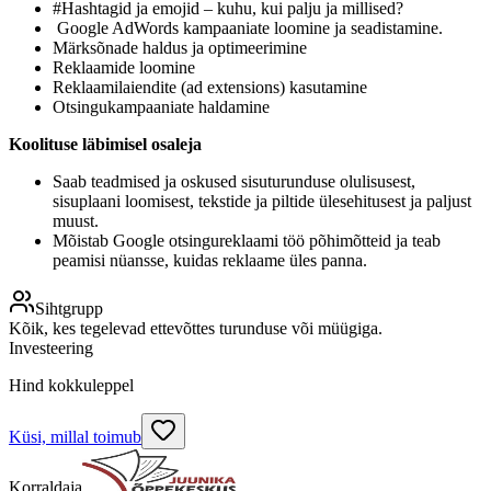
#Hashtagid ja emojid – kuhu, kui palju ja millised?
Google AdWords kampaaniate loomine ja seadistamine.
Märksõnade haldus ja optimeerimine
Reklaamide loomine
Reklaamilaiendite (ad extensions) kasutamine
Otsingukampaaniate haldamine
Koolituse läbimisel osaleja
Saab teadmised ja oskused sisuturunduse olulisusest,
sisuplaani loomisest, tekstide ja piltide ülesehitusest ja paljust
muust.
Mõistab Google otsingureklaami töö põhimõtteid ja teab
peamisi nüansse, kuidas reklaame üles panna.
Sihtgrupp
Kõik, kes tegelevad ettevõttes turunduse või müügiga.
Investeering
Hind kokkuleppel
Küsi, millal toimub
Korraldaja