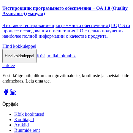
Тестировщик программного обеспечения – QA 1.0 (Quality
Assurance) (мануал)
Что такое тестирование программного обеспечения (ПО)? Это
процесс исследования и испытания ПО с целью получения
наиболее полной информации о качестве продукта.
Hind kokkuleppel
Küsi, millal toimub
↓
Hind kokkuleppel
tark
.
ee
Eesti kõige põhjalikum arenguvõimaluste, koolituste ja spetsialistide
andmebaas. Leia oma tee.
Õppijale
Kõik koolitused
Koolitajad
Artiklid
Ruumide rent