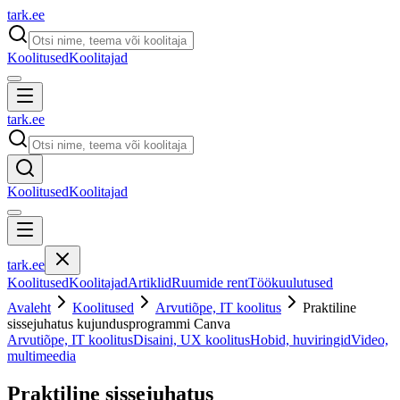
tark
.
ee
Koolitused
Koolitajad
tark
.
ee
Koolitused
Koolitajad
tark
.
ee
Koolitused
Koolitajad
Artiklid
Ruumide rent
Töökuulutused
Avaleht
Koolitused
Arvutiõpe, IT koolitus
Praktiline
sissejuhatus kujundusprogrammi Canva
Arvutiõpe, IT koolitus
Disaini, UX koolitus
Hobid, huviringid
Video,
multimeedia
Praktiline sissejuhatus