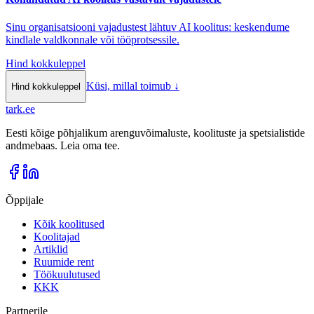
Sinu organisatsiooni vajadustest lähtuv AI koolitus: keskendume
kindlale valdkonnale või tööprotsessile.
Hind kokkuleppel
Küsi, millal toimub
↓
Hind kokkuleppel
tark
.
ee
Eesti kõige põhjalikum arenguvõimaluste, koolituste ja spetsialistide
andmebaas. Leia oma tee.
Õppijale
Kõik koolitused
Koolitajad
Artiklid
Ruumide rent
Töökuulutused
KKK
Partnerile