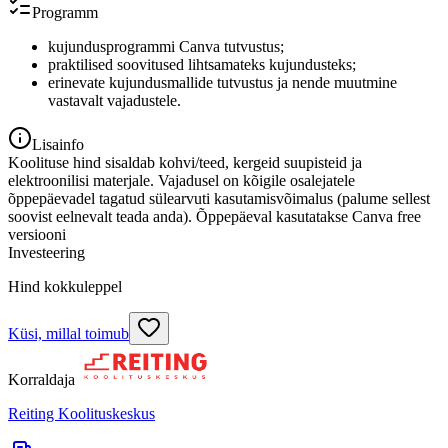
Programm
kujundusprogrammi Canva tutvustus;
praktilised soovitused lihtsamateks kujundusteks;
erinevate kujundusmallide tutvustus ja nende muutmine
vastavalt vajadustele.
Lisainfo
Koolituse hind sisaldab kohvi/teed, kergeid suupisteid ja
elektroonilisi materjale. Vajadusel on kõigile osalejatele
õppepäevadel tagatud sülearvuti kasutamisvõimalus (palume sellest
soovist eelnevalt teada anda). Õppepäeval kasutatakse Canva free
versiooni
Investeering
Hind kokkuleppel
Küsi, millal toimub
Korraldaja
Reiting Koolituskeskus