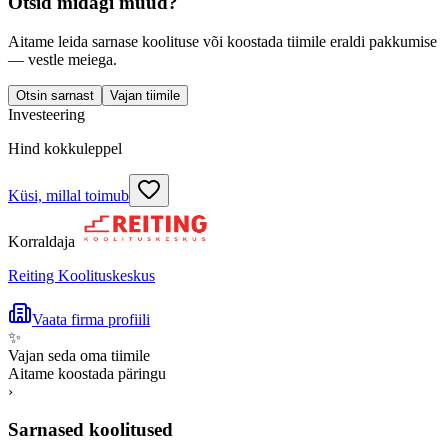
Otsid midagi muud?
Aitame leida sarnase koolituse või koostada tiimile eraldi pakkumise
— vestle meiega.
Otsin sarnast
Vajan tiimile
Investeering
Hind kokkuleppel
Küsi, millal toimub
Korraldaja
Reiting Koolituskeskus
Vaata firma profiili
✨
Vajan seda oma tiimile
Aitame koostada päringu
›
Sarnased koolitused