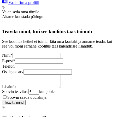
Vaata firma profiili
✨
Vajan seda oma tiimile
Aitame koostada päringu
›
Teavita mind, kui see koolitus taas toimub
See koolitus hetkel ei toimu. Jäta oma kontakt ja anname teada, kui
see või mõni sarnane koolitus taas kalendrisse lisandub.
Nimi
*
E-post
*
Telefon
Osalejate arv
Lisainfo
Soovin teavitust
kuu jooksul.
Soovin saada uudiskirja
Teavita mind
✨