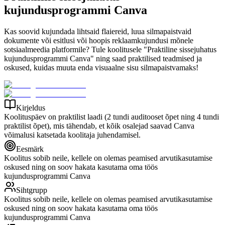
kujundusprogrammi Canva
Kas soovid kujundada lihtsaid flaiereid, luua silmapaistvaid
dokumente või esitlusi või hoopis reklaamkujundusi mõnele
sotsiaalmeedia platformile? Tule koolitusele "Praktiline sissejuhatus
kujundusprogrammi Canva" ning saad praktilised teadmised ja
oskused, kuidas muuta enda visuaalne sisu silmapaistvamaks!
Kirjeldus
Koolituspäev on praktilist laadi (2 tundi auditooset õpet ning 4 tundi
praktilist õpet), mis tähendab, et kõik osalejad saavad Canva
võimalusi katsetada koolitaja juhendamisel.
Eesmärk
Koolitus sobib neile, kellele on olemas peamised arvutikasutamise
oskused ning on soov hakata kasutama oma töös
kujundusprogrammi Canva
Sihtgrupp
Koolitus sobib neile, kellele on olemas peamised arvutikasutamise
oskused ning on soov hakata kasutama oma töös
kujundusprogrammi Canva