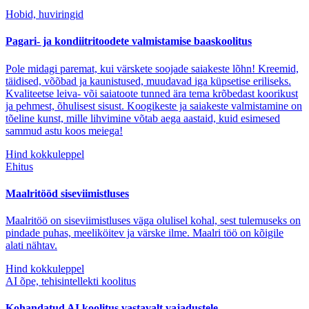
Hobid, huviringid
Pagari- ja kondiitritoodete valmistamise baaskoolitus
Pole midagi paremat, kui värskete soojade saiakeste lõhn! Kreemid,
täidised, võõbad ja kaunistused, muudavad iga küpsetise eriliseks.
Kvaliteetse leiva- või saiatoote tunned ära tema krõbedast koorikust
ja pehmest, õhulisest sisust. Koogikeste ja saiakeste valmistamine on
tõeline kunst, mille lihvimine võtab aega aastaid, kuid esimesed
sammud astu koos meiega!
Hind kokkuleppel
Ehitus
Maalritööd siseviimistluses
Maalritöö on siseviimistluses väga olulisel kohal, sest tulemuseks on
pindade puhas, meeliköitev ja värske ilme. Maalri töö on kõigile
alati nähtav.
Hind kokkuleppel
AI õpe, tehisintellekti koolitus
Kohandatud AI koolitus vastavalt vajadustele