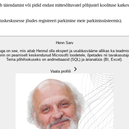
b täiendamist või pidid endast mittesõltuvatel põhjustel koolituse katke
ituskeskusesse jõudes registreeri parkimine meie parkimissüsteemis).
Henn Sarv
eluga on see, mis aitab Hennul olla ekspert ja usaldusväärne allikas ka tead
le. Henn on peamiselt keskendunud Microsofti toodetele, õpetades nii tavakasutaj
Tema põhifookuseks on andmebaasid (SQL) ja ärianalüüs (BI, Excel).
Vaata profiili