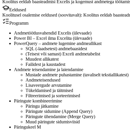
Koolitus eeldab baasteadmisi Excelis ja kogemust andmetega töötamis
Eeldused
Koolitusel osalemise eeldused (soovitavalt): Koolitus eeldab baastea
Programm
Andmetöötlusvahendid Excelis (ülevaade)
Power BI – Excel ilma Excelita (ülevaade)
PowerQuery – andmete lugemine andmeallikast
SQL (-laadsetest) andmebaasidest
(Teisest või samast) Exceli andmetabelist
Muudest allikatest
Failidest ja kaustadest
Andmete teisendamine ja laiendamine
Mustade andmete puhastamine (tavaliselt tekstiallikatest)
Andmeteisendused
Lisaveergude arvutamine
Tükeldamised ja täitmised
Filtreerimised ja sorteerimised
Päringute kombineerimine
Päringu jätkamine
Päringute sidumine (Append Query)
Päringute ühendamine (Merge Query)
Muud päringute sidumisviisid
Päringukeel M