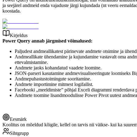
ja seejärel andmeid enda vajaduste järgi kujundada (nt veeru eemalda
koostada.
Kirjeldus
Power Query annab järgmised võimalused:
Paljudest andmeallikatest pärinevate andmete otsimine ja ühen
Andmeallikate ühendamine ja kujundamine vastavalt oma andmean
ettevalmistamine.
Andmete jaoks kohandatud vaadete loomine.
JSON-parseri kasutamine andmevisualiseeringute loomiseks Bi
Andmepuhastustoimingute sooritamine.
Andmete importimine mitmest logifailist.
Facebooki „meeldimiste” põhjal Exceli diagrammi renderdava 
Andmete toomine lisandmoodulisse Power Pivot uutest andmeall
Eesmärk
Koolitus on mõeldud kõigile, kellel on tarvis nii väikse- kui ka suure
Sihtgrupp