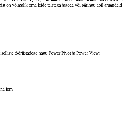
st on võimalik oma leide teistega jagada või päringu abil aruandeid
selliste tööriistadega nagu Power Pivot ja Power View)
ena jpm.