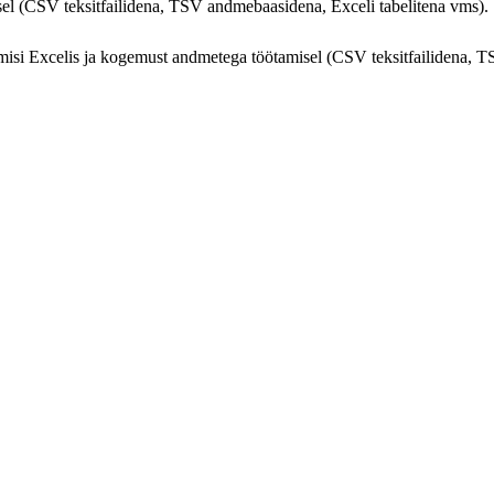
el (CSV teksitfailidena, TSV andmebaasidena, Exceli tabelitena vms).
dmisi Excelis ja kogemust andmetega töötamisel (CSV teksitfailidena, 