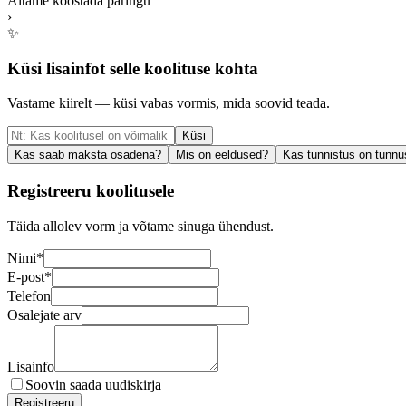
Aitame koostada päringu
›
✨
Küsi lisainfot selle koolituse kohta
Vastame kiirelt — küsi vabas vormis, mida soovid teada.
Küsi
Kas saab maksta osadena?
Mis on eeldused?
Kas tunnistus on tunnu
Registreeru koolitusele
Täida allolev vorm ja võtame sinuga ühendust.
Nimi
*
E-post
*
Telefon
Osalejate arv
Lisainfo
Soovin saada uudiskirja
Registreeru