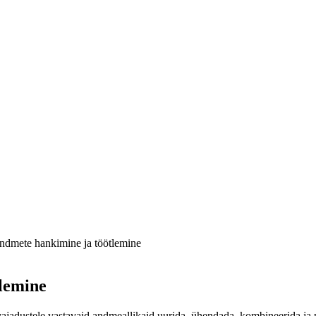
ndmete hankimine ja töötlemine
lemine
dustele vastavaid andmeallikaid uurida, ühendada, kombineerida ja pii