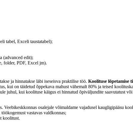
 tabel, Exceli taustatabel);
 (advanced edit);
, folder, PDF, Excel jm).
takse ja hinnatakse läbi iseseisva praktilise töö.
Koolituse lõpetamise 
istus, kui on täidetud õppekava mahust vähemalt 80% ja teised koolitusk
ikule juhul, kui koolituse käigus ei hinnatud õpiväljundite saavutatust v
umis. Veebikeskkonnas osalejale võimaldame vajadusel kaugligipääsu kool
või töökogemust vastavas valdkonnas;
t koolitust.