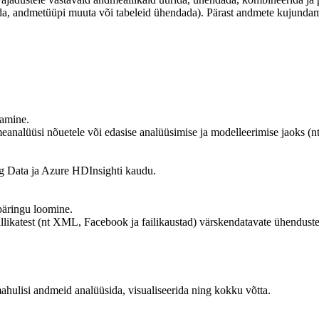
da, andmetüüpi muuta või tabeleid ühendada). Pärast andmete kujundami
damine.
alüüsi nõuetele või edasise analüüsimise ja modelleerimise jaoks (nt 
g Data ja Azure HDInsighti kaudu.
päringu loomine.
ikatest (nt XML, Facebook ja failikaustad) värskendatavate ühendust
mahulisi andmeid analüüsida, visualiseerida ning kokku võtta.