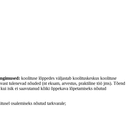
tingimused:
koolituse lõppedes väljastab koolituskeskus koolituse
avast tulenevad nõuded (nt eksam, arvestus, praktiline töö jms). Tõend
õi kui isik ei saavutanud kõiki õppekava lõpetamiseks nõutud
itusel osalemiseks nõutud tarkvarale;