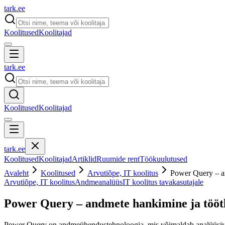
tark
.
ee
Koolitused
Koolitajad
tark
.
ee
Koolitused
Koolitajad
tark
.
ee
Koolitused
Koolitajad
Artiklid
Ruumide rent
Töökuulutused
Avaleht
Koolitused
Arvutiõpe, IT koolitus
Power Query – a
Arvutiõpe, IT koolitus
Andmeanalüüs
IT koolitus tavakasutajale
Power Query – andmete hankimine ja tööt
Power Query on andmeühendustehnoloogia, mis võimaldab analüüsivaja