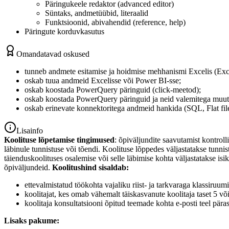
Päringukeele redaktor (advanced editor)
Süntaks, andmetüübid, literaalid
Funktsioonid, abivahendid (reference, help)
Päringute korduvkasutus
Omandatavad oskused
tunneb andmete esitamise ja hoidmise mehhanismi Excelis (Exceli
oskab tuua andmeid Excelisse või Power BI-sse;
oskab koostada PowerQuery päringuid (click-meetod);
oskab koostada PowerQuery päringuid ja neid valemitega muuta
oskab erinevate konnektoritega andmeid hankida (SQL, Flat file
Lisainfo
Koolituse lõpetamise tingimused
: õpiväljundite saavutamist kontrolli
läbinule tunnistuse või tõendi. Koolituse lõppedes väljastatakse tunn
täienduskoolituses osalemise või selle läbimise kohta väljastatakse is
õpiväljundeid.
Koolitushind sisaldab:
ettevalmistatud töökohta vajaliku riist- ja tarkvaraga klassiru
koolitajat, kes omab vähemalt täiskasvanute koolitaja taset 5 
koolitaja konsultatsiooni õpitud teemade kohta e-posti teel päras
Lisaks pakume: