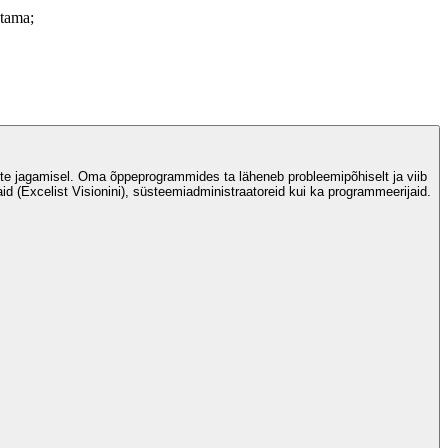
stama;
miste jagamisel. Oma õppeprogrammides ta läheneb probleemipõhiselt ja viib
aid (Excelist Visionini), süsteemiadministraatoreid kui ka programmeerijaid.