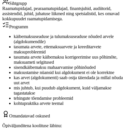
Sihtgrupp
Raamatupidajad, pearaamatupidajad, finantsjuhid, audiitorid,
assistendid, juhid, juhatuse liikmed ning spetsialistid, kes omavad
kokkupuudet raamatupidamisega.
Programm
käibemaksuseaduse ja tulumaksuseaduse nõuded arvele
(algdokumendile)
tasumata arvete, ettemaksuarvete ja kreeditarvete
maksuprobleemid
tasumata arvete käibemaksu korrigeerimise uus põhimõte,
maksuameti selgitused
sisendkäibemaksu mahaarvamise põhinõuded
maksustamise nüansid kui algdokument ei ole korrektne
kas arvet (algdokumenti) saab ostja täiendada ja millal nõuda
uut arvet
mis juhtub, kui puudub algdokument, kuid väljamakse
tagastatakse
tehingute tõendamise probleemid
kohtupraktika arvete teemal
Omandatavad oskused
Õpiväljunditena koolituse läbinu: