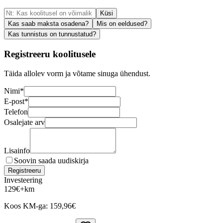
Küsi
Kas saab maksta osadena?
Mis on eeldused?
Kas tunnistus on tunnustatud?
Registreeru koolitusele
Täida allolev vorm ja võtame sinuga ühendust.
Nimi
*
E-post
*
Telefon
Osalejate arv
Lisainfo
Soovin saada uudiskirja
Registreeru
Investeering
129
€
+km
Koos KM-ga:
159,96
€