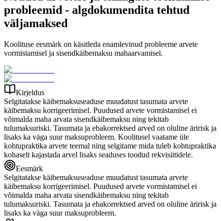
probleemid - algdokumendita tehtud
väljamaksed
Koolituse eesmärk on käsitleda enamlevinud probleeme arvete
vormistamisel ja sisendkäibemaksu mahaarvamisel.
Kirjeldus
Selgitatakse käibemaksuseaduse muudatust tasumata arvete
käibemaksu korrigeerimisel. Puudused arvete vormistamisel ei
võimalda maha arvata sisendkäibemaksu ning tekitab
tulumaksuriski. Tasumata ja ebakorrektsed arved on oluline äririsk ja
lisaks ka väga suur maksuprobleem. Koolitusel vaatame üle
kohtupraktika arvete teemal ning selgitame mida tuleb kohtupraktika
kohaselt kajastada arvel lisaks seaduses toodud rekvisiitidele.
Eesmärk
Selgitatakse käibemaksuseaduse muudatust tasumata arvete
käibemaksu korrigeerimisel. Puudused arvete vormistamisel ei
võimalda maha arvata sisendkäibemaksu ning tekitab
tulumaksuriski. Tasumata ja ebakorrektsed arved on oluline äririsk ja
lisaks ka väga suur maksuprobleem.