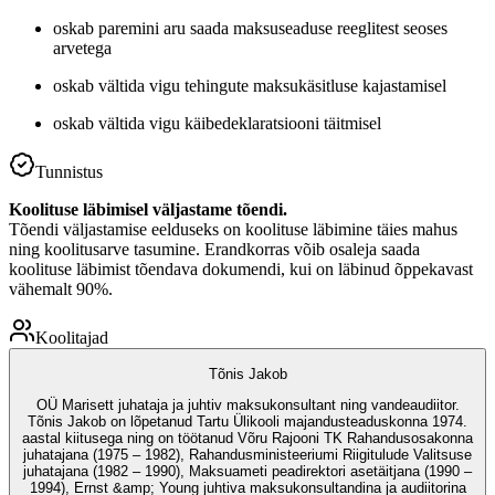
oskab paremini aru saada maksuseaduse reeglitest seoses
arvetega
oskab vältida vigu tehingute maksukäsitluse kajastamisel
oskab vältida vigu käibedeklaratsiooni täitmisel
Tunnistus
Koolituse läbimisel väljastame tõendi.
Tõendi väljastamise eelduseks on koolituse läbimine täies mahus
ning koolitusarve tasumine. Erandkorras võib osaleja saada
koolituse läbimist tõendava dokumendi, kui on läbinud õppekavast
vähemalt 90%.
Koolitajad
Tõnis Jakob
OÜ Marisett juhataja ja juhtiv maksukonsultant ning vandeaudiitor.
Tõnis Jakob on lõpetanud Tartu Ülikooli majandusteaduskonna 1974.
aastal kiitusega ning on töötanud Võru Rajooni TK Rahandusosakonna
juhatajana (1975 – 1982), Rahandusministeeriumi Riigitulude Valitsuse
juhatajana (1982 – 1990), Maksuameti peadirektori asetäitjana (1990 –
1994), Ernst &amp; Young juhtiva maksukonsultandina ja audiitorina