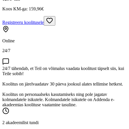
Koos KM-ga:
159,96
€
Registreeru koolitusele
Online
24/7
24/7 tähendab, et Teil on võimalus vaadata koolitust täpselt siis, kui
Teile sobib!
Koolitus on järelvaadatav 30 päeva jooksul alates tellimise hetkest.
Koolitus on personaalseks kasutamiseks ning pole jagatav
kolmandatele isikutele. Kolmandatele isikutele on Addenda e-
akadeemias koolituse vaatamine tasuline.
2 akadeemilist tundi