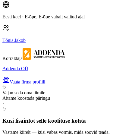
Eesti keel
· E-õpe, E-õpe vabalt valitud ajal
Tõnis Jakob
Korraldaja
Addenda OÜ
Vaata firma profiili
✨
Vajan seda oma tiimile
Aitame koostada päringu
›
✨
Küsi lisainfot selle koolituse kohta
Vastame kiirelt — küsi vabas vormis, mida soovid teada.