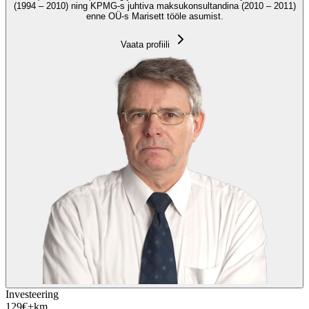
(1994 – 2010) ning KPMG-s juhtiva maksukonsultandina (2010 – 2011)
enne OÜ-s Marisett tööle asumist.
Vaata profiili
Investeering
129
€
+km