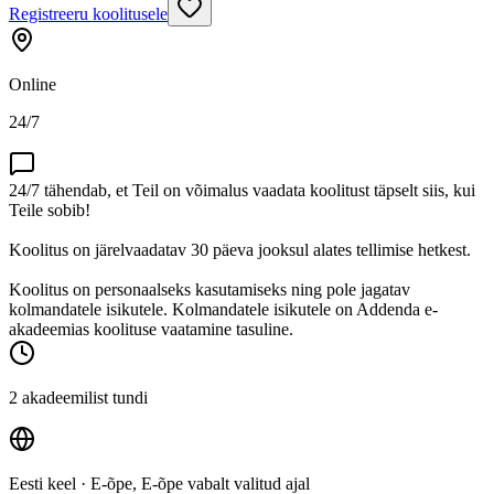
Registreeru koolitusele
Online
24/7
24/7 tähendab, et Teil on võimalus vaadata koolitust täpselt siis, kui
Teile sobib!
Koolitus on järelvaadatav 30 päeva jooksul alates tellimise hetkest.
Koolitus on personaalseks kasutamiseks ning pole jagatav
kolmandatele isikutele. Kolmandatele isikutele on Addenda e-
akadeemias koolituse vaatamine tasuline.
2 akadeemilist tundi
Eesti keel
· E-õpe, E-õpe vabalt valitud ajal