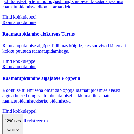
põhitõdedest ja terminoloogiast ning suudavad koostada peamisi
raamatupidamisvaldkonna aruandeid.
Hind kokkuleppel
Raamatupidamine
Raamatupidamise algkursus Tartus
Raamatupidamise algõpe Tallinnas kõigile, kes soovivad lähemalt
kokku puutuda raamatupidamisega.
Hind kokkuleppel
Raamatupidamine
Raamatupidamine algajatele e-õppena
Koolituse tulemusena omandab õppija raamatupidamise alased
algteadmised ning saab juhendamisel hakkama lihtsamate
raamatupidamisregistrite pidamisega.
Hind kokkuleppel
Registreeru
↓
129
€
+km
Online