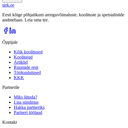
tark
.
ee
Eesti kõige põhjalikum arenguvõimaluste, koolituste ja spetsialistide
andmebaas. Leia oma tee.
Õppijale
Kõik koolitused
Koolitajad
Artiklid
Ruumide rent
Töökuulutused
KKK
Partnerile
Miks liituda?
Lisa sündmus
Hakka partneriks
Partneri töölaud
Kontakt