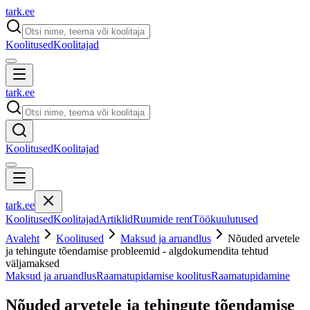
tark
.
ee
Koolitused
Koolitajad
tark
.
ee
Koolitused
Koolitajad
tark
.
ee
Koolitused
Koolitajad
Artiklid
Ruumide rent
Töökuulutused
Avaleht
Koolitused
Maksud ja aruandlus
Nõuded arvetele
ja tehingute tõendamise probleemid - algdokumendita tehtud
väljamaksed
Maksud ja aruandlus
Raamatupidamise koolitus
Raamatupidamine
Nõuded arvetele ja tehingute tõendamise