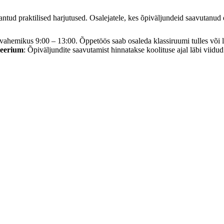
antud praktilised harjutused. Osalejatele, kes õpiväljundeid saavutanud e
ahemikus 9:00 – 13:00. Õppetöös saab osaleda klassiruumi tulles või 
teerium
: Õpiväljundite saavutamist hinnatakse koolituse ajal läbi viidud 