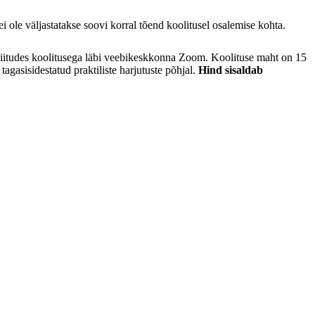
i ole väljastatakse soovi korral tõend koolitusel osalemise kohta.
liitudes koolitusega läbi veebikeskkonna Zoom. Koolituse maht on 15
tagasisidestatud praktiliste harjutuste põhjal.
Hind sisaldab