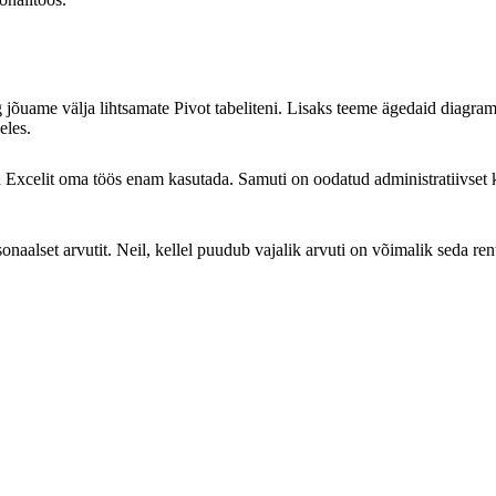
uame välja lihtsamate Pivot tabeliteni. Lisaks teeme ägedaid diagramme,
eles.
d Excelit oma töös enam kasutada. Samuti on oodatud administratiivset k
onaalset arvutit. Neil, kellel puudub vajalik arvuti on võimalik seda