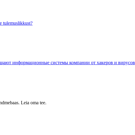
e tulemuslikkust?
ищают информационные системы компании от хакеров и вирусов
 andmebaas. Leia oma tee.