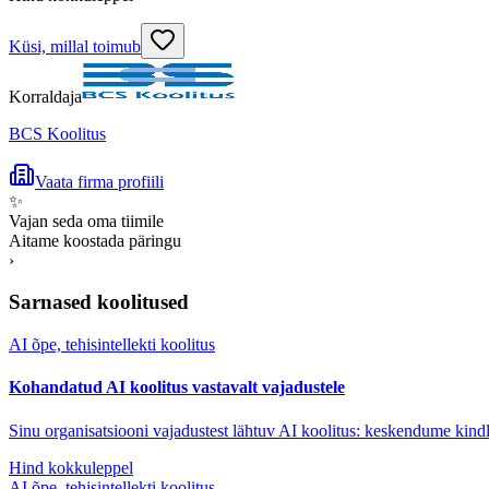
Küsi, millal toimub
Korraldaja
BCS Koolitus
Vaata firma profiili
✨
Vajan seda oma tiimile
Aitame koostada päringu
›
Sarnased koolitused
AI õpe, tehisintellekti koolitus
Kohandatud AI koolitus vastavalt vajadustele
Sinu organisatsiooni vajadustest lähtuv AI koolitus: keskendume kindl
Hind kokkuleppel
AI õpe, tehisintellekti koolitus