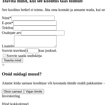
Teavita mind, kui see koolitus taas toimub
See koolitus hetkel ei toimu. Jäta oma kontakt ja anname teada, kui se
Nimi
*
E-post
*
Telefon
Osalejate arv
Lisainfo
Soovin teavitust
kuu jooksul.
Soovin saada uudiskirja
Teavita mind
✨
Otsid midagi muud?
Aitame leida sarnase koolituse või koostada tiimile eraldi pakkumise 
Otsin sarnast
Vajan tiimile
Investeering
Hind kokkuleppel