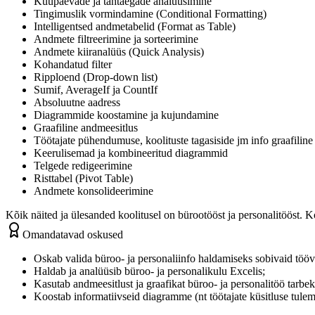
Kuupäevade ja tähtaegade analüüsimine
Tingimuslik vormindamine (Conditional Formatting)
Intelligentsed andmetabelid (Format as Table)
Andmete filtreerimine ja sorteerimine
Andmete kiiranalüüs (Quick Analysis)
Kohandatud filter
Ripploend (Drop-down list)
Sumif, AverageIf ja CountIf
Absoluutne aadress
Diagrammide koostamine ja kujundamine
Graafiline andmeesitlus
Töötajate pühendumuse, koolituste tagasiside jm info graafiline
Keerulisemad ja kombineeritud diagrammid
Telgede redigeerimine
Risttabel (Pivot Table)
Andmete konsolideerimine
Kõik näited ja ülesanded koolitusel on bürootööst ja personalitööst. K
Omandatavad oskused
Oskab valida büroo- ja personaliinfo haldamiseks sobivaid töö
Haldab ja analüüsib büroo- ja personalikulu Excelis;
Kasutab andmeesitlust ja graafikat büroo- ja personalitöö tarbek
Koostab informatiivseid diagramme (nt töötajate küsitluse tulemu