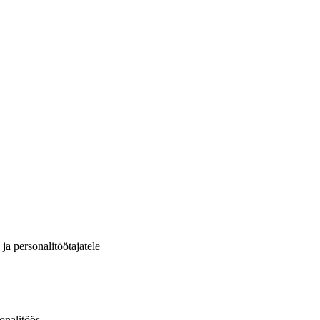
a personalitöötajatele
onalitöös.