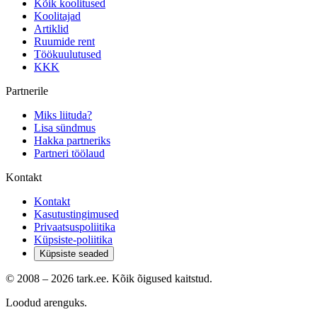
Kõik koolitused
Koolitajad
Artiklid
Ruumide rent
Töökuulutused
KKK
Partnerile
Miks liituda?
Lisa sündmus
Hakka partneriks
Partneri töölaud
Kontakt
Kontakt
Kasutustingimused
Privaatsuspoliitika
Küpsiste-poliitika
Küpsiste seaded
© 2008 –
2026
tark.ee. Kõik õigused kaitstud.
Loodud arenguks.