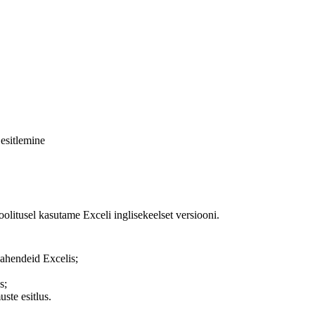
 esitlemine
oolitusel kasutame Exceli inglisekeelset versiooni.
vahendeid Excelis;
s;
ste esitlus.