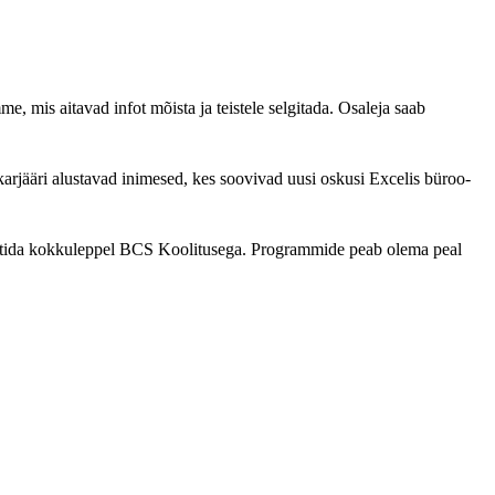
 mis aitavad infot mõista ja teistele selgitada. Osaleja saab
arjääri alustavad inimesed, kes soovivad uusi oskusi Excelis büroo-
 rentida kokkuleppel BCS Koolitusega. Programmide peab olema peal