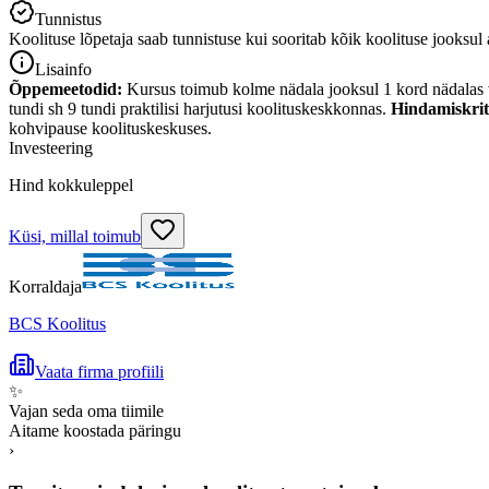
Tunnistus
Koolituse lõpetaja saab tunnistuse kui sooritab kõik koolituse jooksul 
Lisainfo
Õppemeetodid:
Kursus toimub kolme nädala jooksul 1 kord nädalas v
tundi sh 9 tundi praktilisi harjutusi koolituskeskkonnas.
Hindamiskri
kohvipause koolituskeskuses.
Investeering
Hind kokkuleppel
Küsi, millal toimub
Korraldaja
BCS Koolitus
Vaata firma profiili
✨
Vajan seda oma tiimile
Aitame koostada päringu
›