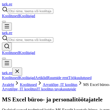
tark
.
ee
Koolitused
Koolitajad
tark
.
ee
Koolitused
Koolitajad
tark
.
ee
Koolitused
Koolitajad
Artiklid
Ruumide rent
Töökuulutused
Avaleht
Koolitused
Arvutiõpe, IT koolitus
MS Excel büroo- j
Arvutiõpe, IT koolitus
IT koolitus tavakasutajale
MS Excel büroo- ja personalitöötajatele
Osalejad saavad teadmised kuidas MS Excelit kasutada büroo- ja pers