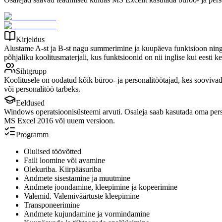
Kirjeldus
Alustame A-st ja B-st nagu summerimine ja kuupäeva funktsioon ning jõ
põhjaliku koolitusmaterjali, kus funktsioonid on nii inglise kui eesti ke
Sihtgrupp
Koolitusele on oodatud kõik büroo- ja personalitöötajad, kes sooviva
või personalitöö tarbeks.
Eeldused
Windows operatsioonisüsteemi arvuti. Osaleja saab kasutada oma pers
MS Excel 2016 või uuem versioon.
Programm
Olulised töövõtted
Faili loomine või avamine
Olekuriba. Kiirpääsuriba
Andmete sisestamine ja muutmine
Andmete joondamine, kleepimine ja kopeerimine
Valemid. Valemiväärtuste kleepimine
Transponeerimine
Andmete kujundamine ja vormindamine