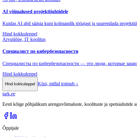
AI võimalused projektijuhtidele
Kuidas AI abil säästa kuni kolmandik tööajast ja suurendada projektid
Hind kokkuleppel
Arvutiõpe, IT koolitus
Специалист по кибербезопасности
Специалисты по кибербезопасности — это люди, которые защ
Hind kokkuleppel
Küsi, millal toimub
↓
Hind kokkuleppel
tark
.
ee
Eesti kõige põhjalikum arenguvõimaluste, koolituste ja spetsialistide
Õppijale