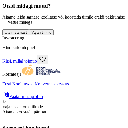
Otsid midagi muud?
Aitame leida sarnase koolituse või koostada tiimile eraldi pakkumise
— vestle meiega.
Otsin sarnast
Vajan tiimile
Investeering
Hind kokkuleppel
Küsi, millal toimub
Korraldaja
Eesti Koolitus- ja Konverentsikeskus
Vaata firma profiili
✨
Vajan seda oma tiimile
Aitame koostada päringu
›
Sarnased koolitused