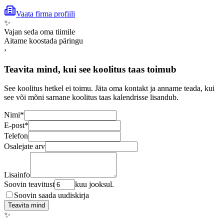
Vaata firma profiili
✨
Vajan seda oma tiimile
Aitame koostada päringu
›
Teavita mind, kui see koolitus taas toimub
See koolitus hetkel ei toimu. Jäta oma kontakt ja anname teada, kui
see või mõni sarnane koolitus taas kalendrisse lisandub.
Nimi
*
E-post
*
Telefon
Osalejate arv
Lisainfo
Soovin teavitust
kuu jooksul.
Soovin saada uudiskirja
Teavita mind
✨