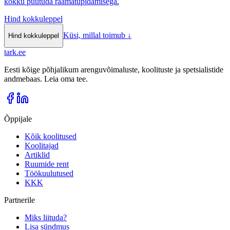
kokku puutuda raamatupidamisega.
Hind kokkuleppel
Küsi, millal toimub
↓
Hind kokkuleppel
tark
.
ee
Eesti kõige põhjalikum arenguvõimaluste, koolituste ja spetsialistide
andmebaas. Leia oma tee.
Õppijale
Kõik koolitused
Koolitajad
Artiklid
Ruumide rent
Töökuulutused
KKK
Partnerile
Miks liituda?
Lisa sündmus