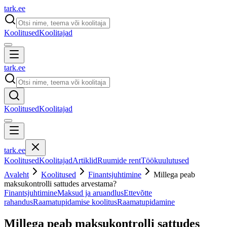
tark
.
ee
Koolitused
Koolitajad
tark
.
ee
Koolitused
Koolitajad
tark
.
ee
Koolitused
Koolitajad
Artiklid
Ruumide rent
Töökuulutused
Avaleht
Koolitused
Finantsjuhtimine
Millega peab
maksukontrolli sattudes arvestama?
Finantsjuhtimine
Maksud ja aruandlus
Ettevõtte
rahandus
Raamatupidamise koolitus
Raamatupidamine
Millega peab maksukontrolli sattudes