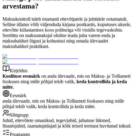
arvestama?
Maksukontroll tuleb enamasti ettevõtjatele ja juhtidele ootamatult.
Selline üllatus võib väljenduda kirjana postkastis, koputuses uksele,
ettevõtte külastamises koos politseiga või visiidis tegevuskohta.
Seetõttu on maksumaksjal oluline teada juba varem enda ja
maksuhalduri õigusi ja kohustusi ning omada ülevaadet
maksuhalduri praktikast.
Kirjeldus
Koolituse eesmärk
on anda ülevaade, mis on Maksu- ja Tolliameti
fookuses ning mille põhjal tekib valik,
keda kontrollida ja keda
mitte
.
Eesmärk
anda ülevaade, mis on Maksu- ja Tolliameti fookuses ning mille
põhjal tekib valik, keda kontrollida ja keda mitte.
Sihtgrupp
Juhid, ettevõtete omanikud, tegevjuhid, juhatuse liikmed,
finantsjuhid, raamatupidajad ja kõik teised teemast huvitatud isikud.
Programm