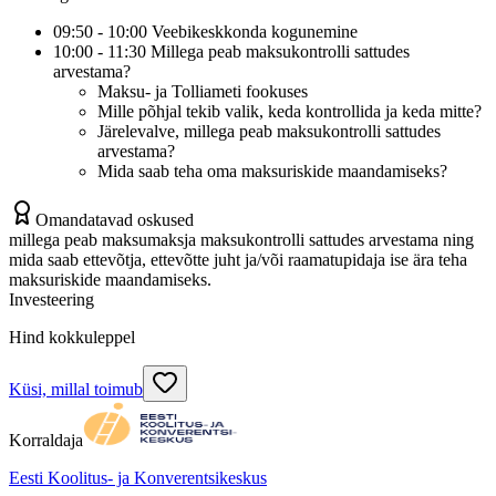
09:50 - 10:00 Veebikeskkonda kogunemine
10:00 - 11:30 Millega peab maksukontrolli sattudes
arvestama?
Maksu- ja Tolliameti fookuses
Mille põhjal tekib valik, keda kontrollida ja keda mitte?
Järelevalve, millega peab maksukontrolli sattudes
arvestama?
Mida saab teha oma maksuriskide maandamiseks?
Omandatavad oskused
millega peab maksumaksja maksukontrolli sattudes arvestama ning
mida saab ettevõtja, ettevõtte juht ja/või raamatupidaja ise ära teha
maksuriskide maandamiseks.
Investeering
Hind kokkuleppel
Küsi, millal toimub
Korraldaja
Eesti Koolitus- ja Konverentsikeskus