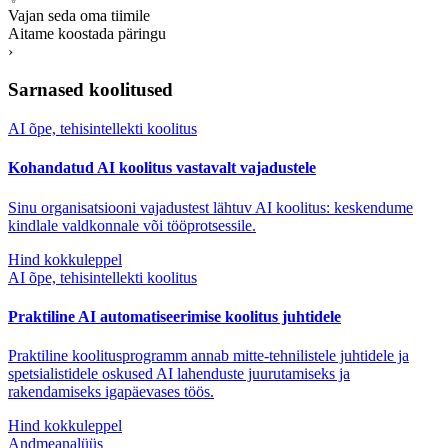
Vajan seda oma tiimile
Aitame koostada päringu
›
Sarnased koolitused
AI õpe, tehisintellekti koolitus
Kohandatud AI koolitus vastavalt vajadustele
Sinu organisatsiooni vajadustest lähtuv AI koolitus: keskendume
kindlale valdkonnale või tööprotsessile.
Hind kokkuleppel
AI õpe, tehisintellekti koolitus
Praktiline AI automatiseerimise koolitus juhtidele
Praktiline koolitusprogramm annab mitte-tehnilistele juhtidele ja
spetsialistidele oskused AI lahenduste juurutamiseks ja
rakendamiseks igapäevases töös.
Hind kokkuleppel
Andmeanalüüs