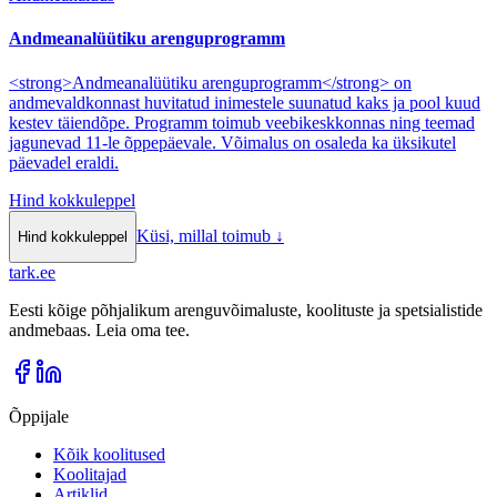
Andmeanalüütiku arenguprogramm
<strong>Andmeanalüütiku arenguprogramm</strong> on
andmevaldkonnast huvitatud inimestele suunatud kaks ja pool kuud
kestev täiendõpe. Programm toimub veebikeskkonnas ning teemad
jagunevad 11-le õppepäevale. Võimalus on osaleda ka üksikutel
päevadel eraldi.
Hind kokkuleppel
Küsi, millal toimub
↓
Hind kokkuleppel
tark
.
ee
Eesti kõige põhjalikum arenguvõimaluste, koolituste ja spetsialistide
andmebaas. Leia oma tee.
Õppijale
Kõik koolitused
Koolitajad
Artiklid