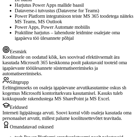
Harjutus Power Apps mallide baasil
Dataverse-i tutvustus (Dataverse for Teams)
Power Platform integratsioon teiste MS 365 toodetega näiteks
MS Teams, MS Outlook
Power Apps, Power Automate mobiilis
Praktiline harjutus – lahenduste leidmine osalejate oma
igapäeva töö ülesannete põhjal
Eesmärk
Koolitusele on oodatud kõik, kes soovivad efektiivsemalt ära
kasutada Microsoft 365 keskkonna poolt pakutavaid tooteid oma
igapäevaste tööülesannete süstematiseerimiseks ja
automatiseerimiseks.
Sihtgrupp
Eeltingimuseks on osaleja igapäevane arvutikasutamise oskus sh
kogemus Microsofti kontoritarkvara kasutamisel. Kasuks tuleb
kokkupuude rakendustega MS SharePoint ja MS Excel.
Eeldused
Interneti ligipääsuga arvuti. Soovi korral võib osaleja kasutada oma
personaalset arvutit, millest palume koolitusettevõtet teavitada.
Omandatavad oskused