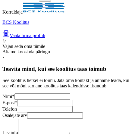
Korraldaja
BCS Koolitus
Vaata firma profiili
✨
Vajan seda oma tiimile
Aitame koostada päringu
›
Teavita mind, kui see koolitus taas toimub
See koolitus hetkel ei toimu. Jäta oma kontakt ja anname teada, kui
see või mõni sarnane koolitus taas kalendrisse lisandub.
Nimi
*
E-post
*
Telefon
Osalejate arv
Lisainfo