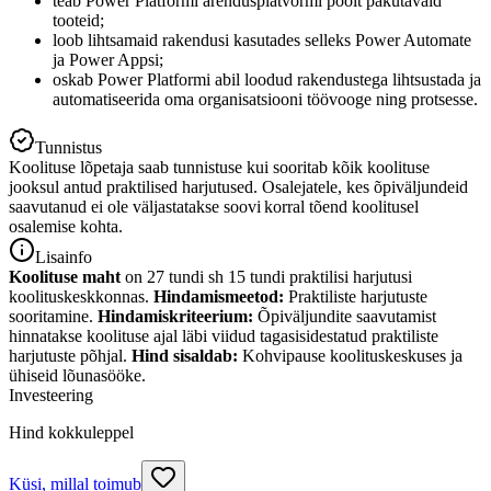
teab Power Platformi arendusplatvormi poolt pakutavaid
tooteid;
loob lihtsamaid rakendusi kasutades selleks Power Automate
ja Power Appsi;
oskab Power Platformi abil loodud rakendustega lihtsustada ja
automatiseerida oma organisatsiooni töövooge ning protsesse.
Tunnistus
Koolituse lõpetaja saab tunnistuse kui sooritab kõik koolituse
jooksul antud praktilised harjutused. Osalejatele, kes õpiväljundeid
saavutanud ei ole väljastatakse soovi korral tõend koolitusel
osalemise kohta.
Lisainfo
Koolituse maht
on 27 tundi sh 15 tundi praktilisi harjutusi
koolituskeskkonnas.
Hindamismeetod:
Praktiliste harjutuste
sooritamine.
Hindamiskriteerium:
Õpiväljundite saavutamist
hinnatakse koolituse ajal läbi viidud tagasisidestatud praktiliste
harjutuste põhjal.
Hind sisaldab:
Kohvipause koolituskeskuses ja
ühiseid lõunasööke.
Investeering
Hind kokkuleppel
Küsi, millal toimub