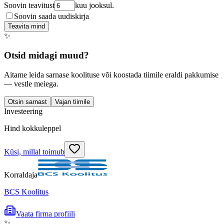
Soovin teavitust
kuu jooksul.
Soovin saada uudiskirja
Teavita mind
✨
Otsid midagi muud?
Aitame leida sarnase koolituse või koostada tiimile eraldi pakkumise
— vestle meiega.
Otsin sarnast
Vajan tiimile
Investeering
Hind kokkuleppel
Küsi, millal toimub
Korraldaja
BCS Koolitus
Vaata firma profiili
✨