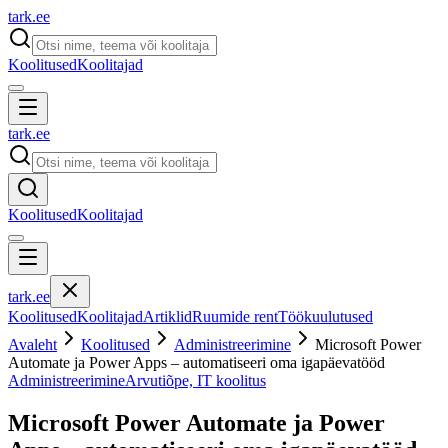
tark
.
ee
Koolitused
Koolitajad
tark
.
ee
Koolitused
Koolitajad
tark
.
ee
Koolitused
Koolitajad
Artiklid
Ruumide rent
Töökuulutused
Avaleht
Koolitused
Administreerimine
Microsoft Power
Automate ja Power Apps – automatiseeri oma igapäevatööd
Administreerimine
Arvutiõpe, IT koolitus
Microsoft Power Automate ja Power