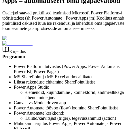
Apps – automatiseeri oma igapäevatööd
Osalejad saavad praktilised teadmised Microsoft Power Platform-i
tööriistadest (sh Power Automate , Power Apps jm) Koolitus annab
praktilised oskused luua ise rakendusi ja lahendusi oma igapäevaste
tööülesannete ja äriprotsesside automatiseerimiseks.
Kirjeldus
Programm:
Power Platformi tutvustus (Power Apps, Power Automate,
Power BI, Power Pages)
MS SharePoint ja MS Excel andmeallikatena
Lihtsa rakenduse ehitamine SharePoint listist
Power Apps Studio
elemendid, kujundamine , konnektorid, andmeallikaga
ühendamine jne.
Canvas vs Model driven app
Power Automate töövoo (flow) loomine SharePoint listist
Power Automate keskkond:
Lülitid/käivitajad (triger), tegevussammud (action)
Mahukam harjutus Power Apps, Power Automate ja Power
BI baasil