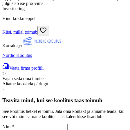
julgustab ise proovima.
Investeering
Hind kokkuleppel
Küsi, millal toimub
Korraldaja
Nordic Koolitus
Vaata firma profiili
✨
Vajan seda oma tiimile
Aitame koostada päringu
›
Teavita mind, kui see koolitus taas toimub
See koolitus hetkel ei toimu. Jäta oma kontakt ja anname teada, kui
see või mõni sarnane koolitus taas kalendrisse lisandub.
Nimi
*