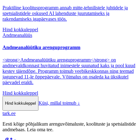
Praktiline koolitusprogramm annab mitte-tehnilistele juhtidele ja
spetsialistidele oskused AI lahenduste juurutamiseks ja
rakendamiseks igapäevases töös.
Hind kokkuleppel
Andmeanalüüs
Andmeanalüütiku arenguprogramm
<strong>Andmeanalüütiku arenguprogramm</strong> on
andmevaldkonnast huvitatud inimestele suunatud kaks ja pool kuud
kestev täiendõpe. Programm toimub veebikeskkonnas ning teemad
jagunevad 11-le õppepäevale. Võimalus on osaleda ka üksikutel
päevadel eraldi.
Hind kokkuleppel
Küsi, millal toimub
↓
Hind kokkuleppel
tark
.
ee
Eesti kõige põhjalikum arenguvõimaluste, koolituste ja spetsialistide
andmebaas. Leia oma tee.