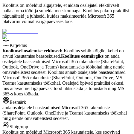
Koolitus on mõeldud algajatele, et aidata osalejatel efektiivselt
hallata oma tööd ja suhelda meeskonnaga. Koolitus pakub praktilisi
näpunäiteid ja juhiseid, kuidas maksimeerida Microsoft 365
platvormi võimalusi igapäevases töös.
Kirjeldus
Koolitusel osalemise eeldused:
Koolitus sobib kõigile, kellel on
arvuti kasutamise baasoskused.
Koolituse eesmärgiks
on anda
osalejatele baasteadmised Microsoft 365 rakenduste (SharePoint,
Outlook, OneDrive ja Teams) kasutamiseks töökohal ning nende
omavahelistest seostest. Koolitus annab osalejatele baasteadmised
Microsoft 365 rakenduste (SharePoint, Outlook, OneDrive, MS
Teams) kasutamiseks töökohal. Osalejad õpivad praktilisi oskusi,
mis aitavad neil igapäevast tööd lihtsustada ja tõhustada ning MS
365-s koos töötada.
Eesmärk
anda osalejatele baasteadmised Microsoft 365 rakenduste
(SharePoint, Outlook, OneDrive ja Teams) kasutamiseks töökohal
ning nende omavahelistest seostest.
Sihtgrupp
Koolitus on mõeldud Microsoft 365 kasutajatele, kes soovivad