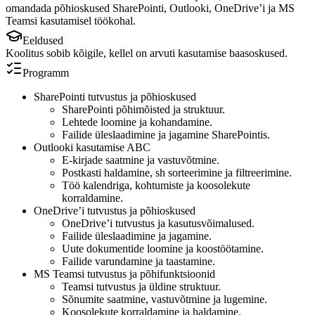
omandada põhioskused SharePointi, Outlooki, OneDrive’i ja MS
Teamsi kasutamisel töökohal.
Eeldused
Koolitus sobib kõigile, kellel on arvuti kasutamise baasoskused.
Programm
SharePointi tutvustus ja põhioskused
SharePointi põhimõisted ja struktuur.
Lehtede loomine ja kohandamine.
Failide üleslaadimine ja jagamine SharePointis.
Outlooki kasutamise ABC
E-kirjade saatmine ja vastuvõtmine.
Postkasti haldamine, sh sorteerimine ja filtreerimine.
Töö kalendriga, kohtumiste ja koosolekute
korraldamine.
OneDrive’i tutvustus ja põhioskused
OneDrive’i tutvustus ja kasutusvõimalused.
Failide üleslaadimine ja jagamine.
Uute dokumentide loomine ja koostöötamine.
Failide varundamine ja taastamine.
MS Teamsi tutvustus ja põhifunktsioonid
Teamsi tutvustus ja üldine struktuur.
Sõnumite saatmine, vastuvõtmine ja lugemine.
Koosolekute korraldamine ja haldamine.