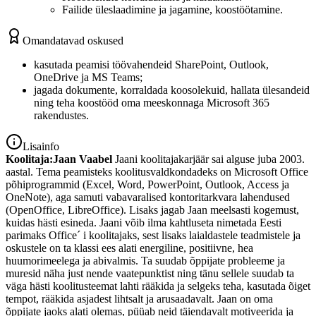
Failide üleslaadimine ja jagamine, koostöötamine.
Omandatavad oskused
kasutada peamisi töövahendeid SharePoint, Outlook,
OneDrive ja MS Teams;
jagada dokumente, korraldada koosolekuid, hallata ülesandeid
ning teha koostööd oma meeskonnaga Microsoft 365
rakendustes.
Lisainfo
Koolitaja:
Jaan Vaabel
Jaani koolitajakarjäär sai alguse juba 2003.
aastal. Tema peamisteks koolitusvaldkondadeks on Microsoft Office
põhiprogrammid (Excel, Word, PowerPoint, Outlook, Access ja
OneNote), aga samuti vabavaralised kontoritarkvara lahendused
(OpenOffice, LibreOffice). Lisaks jagab Jaan meelsasti kogemust,
kuidas hästi esineda. Jaani võib ilma kahtluseta nimetada Eesti
parimaks Office´ i koolitajaks, sest lisaks laialdastele teadmistele ja
oskustele on ta klassi ees alati energiline, positiivne, hea
huumorimeelega ja abivalmis. Ta suudab õppijate probleeme ja
muresid näha just nende vaatepunktist ning tänu sellele suudab ta
väga hästi koolitusteemat lahti rääkida ja selgeks teha, kasutada õiget
tempot, rääkida asjadest lihtsalt ja arusaadavalt. Jaan on oma
õppijate jaoks alati olemas, püüab neid täiendavalt motiveerida ja