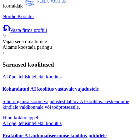
Korraldaja
Nordic Koolitus
Vaata firma profiili
✨
Vajan seda oma tiimile
Aitame koostada päringu
›
Sarnased koolitused
AI õpe, tehisintellekti koolitus
Kohandatud AI koolitus vastavalt vajadustele
Sinu organisatsiooni vajadustest lähtuv AI koolitus: keskendume
kindlale valdkonnale või tööprotsessile.
Hind kokkuleppel
AI õpe, tehisintellekti koolitus
Praktiline AI automatiseerimise koolitus juhtidele