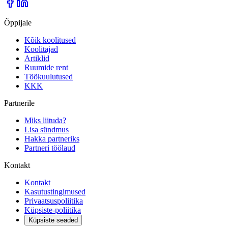
Õppijale
Kõik koolitused
Koolitajad
Artiklid
Ruumide rent
Töökuulutused
KKK
Partnerile
Miks liituda?
Lisa sündmus
Hakka partneriks
Partneri töölaud
Kontakt
Kontakt
Kasutustingimused
Privaatsuspoliitika
Küpsiste-poliitika
Küpsiste seaded