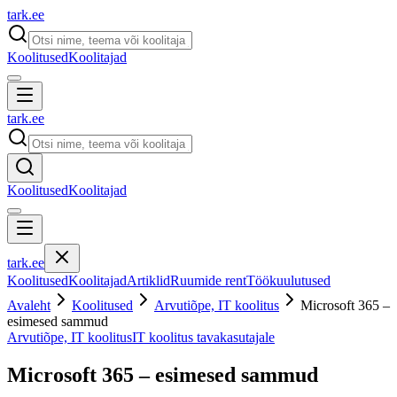
tark
.
ee
Koolitused
Koolitajad
tark
.
ee
Koolitused
Koolitajad
tark
.
ee
Koolitused
Koolitajad
Artiklid
Ruumide rent
Töökuulutused
Avaleht
Koolitused
Arvutiõpe, IT koolitus
Microsoft 365 –
esimesed sammud
Arvutiõpe, IT koolitus
IT koolitus tavakasutajale
Microsoft 365 – esimesed sammud