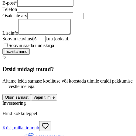
E-post
*
Telefon
Osalejate arv
Lisainfo
Soovin teavitust
kuu jooksul.
Soovin saada uudiskirja
Teavita mind
✨
Otsid midagi muud?
Aitame leida sarnase koolituse või koostada tiimile eraldi pakkumise
— vestle meiega.
Otsin sarnast
Vajan tiimile
Investeering
Hind kokkuleppel
Küsi, millal toimub