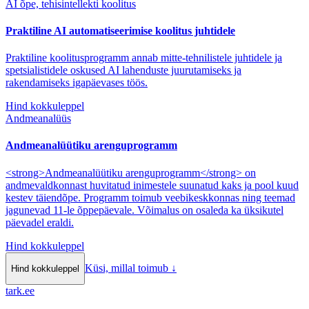
AI õpe, tehisintellekti koolitus
Praktiline AI automatiseerimise koolitus juhtidele
Praktiline koolitusprogramm annab mitte-tehnilistele juhtidele ja
spetsialistidele oskused AI lahenduste juurutamiseks ja
rakendamiseks igapäevases töös.
Hind kokkuleppel
Andmeanalüüs
Andmeanalüütiku arenguprogramm
<strong>Andmeanalüütiku arenguprogramm</strong> on
andmevaldkonnast huvitatud inimestele suunatud kaks ja pool kuud
kestev täiendõpe. Programm toimub veebikeskkonnas ning teemad
jagunevad 11-le õppepäevale. Võimalus on osaleda ka üksikutel
päevadel eraldi.
Hind kokkuleppel
Küsi, millal toimub
↓
Hind kokkuleppel
tark
.
ee