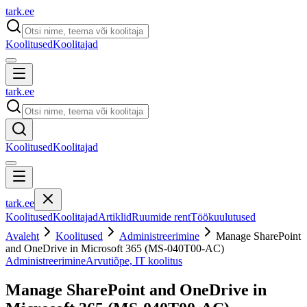
tark
.
ee
Koolitused
Koolitajad
tark
.
ee
Koolitused
Koolitajad
tark
.
ee
Koolitused
Koolitajad
Artiklid
Ruumide rent
Töökuulutused
Avaleht
Koolitused
Administreerimine
Manage SharePoint
and OneDrive in Microsoft 365 (MS-040T00-AC)
Administreerimine
Arvutiõpe, IT koolitus
Manage SharePoint and OneDrive in