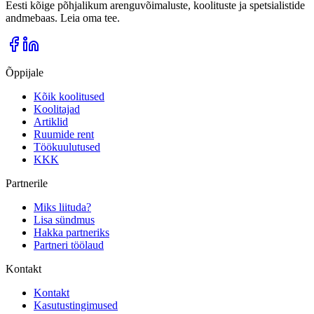
Eesti kõige põhjalikum arenguvõimaluste, koolituste ja spetsialistide
andmebaas. Leia oma tee.
Õppijale
Kõik koolitused
Koolitajad
Artiklid
Ruumide rent
Töökuulutused
KKK
Partnerile
Miks liituda?
Lisa sündmus
Hakka partneriks
Partneri töölaud
Kontakt
Kontakt
Kasutustingimused