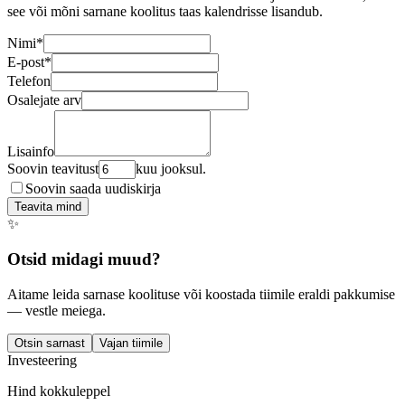
see või mõni sarnane koolitus taas kalendrisse lisandub.
Nimi
*
E-post
*
Telefon
Osalejate arv
Lisainfo
Soovin teavitust
kuu jooksul.
Soovin saada uudiskirja
Teavita mind
✨
Otsid midagi muud?
Aitame leida sarnase koolituse või koostada tiimile eraldi pakkumise
— vestle meiega.
Otsin sarnast
Vajan tiimile
Investeering
Hind kokkuleppel