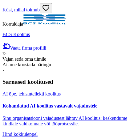
Küsi, millal toimub
Korraldaja
BCS Koolitus
Vaata firma profiili
✨
Vajan seda oma tiimile
Aitame koostada päringu
›
Sarnased koolitused
AI õpe, tehisintellekti koolitus
Kohandatud AI koolitus vastavalt vajadustele
Sinu organisatsiooni vajadustest lähtuv AI koolitus: keskendume
kindlale valdkonnale või tööprotsessile.
Hind kokkuleppel