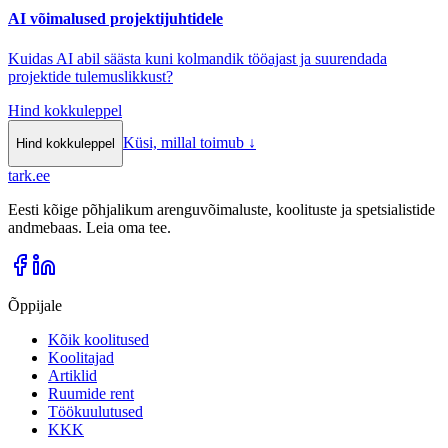
AI võimalused projektijuhtidele
Kuidas AI abil säästa kuni kolmandik tööajast ja suurendada
projektide tulemuslikkust?
Hind kokkuleppel
Küsi, millal toimub
↓
Hind kokkuleppel
tark
.
ee
Eesti kõige põhjalikum arenguvõimaluste, koolituste ja spetsialistide
andmebaas. Leia oma tee.
Õppijale
Kõik koolitused
Koolitajad
Artiklid
Ruumide rent
Töökuulutused
KKK