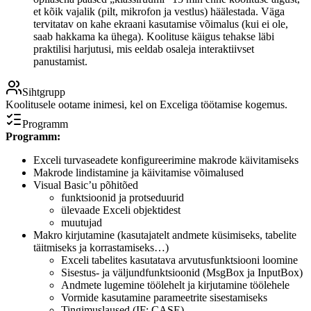
et kõik vajalik (pilt, mikrofon ja vestlus) häälestada. Väga
tervitatav on kahe ekraani kasutamise võimalus (kui ei ole,
saab hakkama ka ühega). Koolituse käigus tehakse läbi
praktilisi harjutusi, mis eeldab osaleja interaktiivset
panustamist.
Sihtgrupp
Koolitusele ootame inimesi, kel on Exceliga töötamise kogemus.
Programm
Programm:
Exceli turvaseadete konfigureerimine makrode käivitamiseks
Makrode lindistamine ja käivitamise võimalused
Visual Basic’u põhitõed
funktsioonid ja protseduurid
ülevaade Exceli objektidest
muutujad
Makro kirjutamine (kasutajatelt andmete küsimiseks, tabelite
täitmiseks ja korrastamiseks…)
Exceli tabelites kasutatava arvutusfunktsiooni loomine
Sisestus- ja väljundfunktsioonid (MsgBox ja InputBox)
Andmete lugemine töölehelt ja kirjutamine töölehele
Vormide kasutamine parameetrite sisestamiseks
Tingimuslaused (IF; CASE)