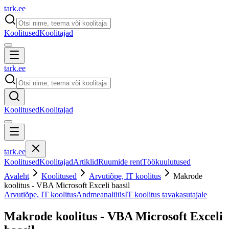
tark
.
ee
Koolitused
Koolitajad
tark
.
ee
Koolitused
Koolitajad
tark
.
ee
Koolitused
Koolitajad
Artiklid
Ruumide rent
Töökuulutused
Avaleht
Koolitused
Arvutiõpe, IT koolitus
Makrode
koolitus - VBA Microsoft Exceli baasil
Arvutiõpe, IT koolitus
Andmeanalüüs
IT koolitus tavakasutajale
Makrode koolitus - VBA Microsoft Exceli