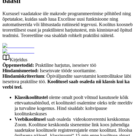
baasil
Kursusel vaadatakse üle makrode programmeerimise põhitõed ning
õpetatakse, kuidas saab luua Excelisse uusi funktsioone ning
automatiseerida või lihtsustada rutiinseid tegevusi. Koolitus koosneb
teoreetilisest osast ja praktilistest harjutustest, mis kinnistavad õpitud
teadmisi. Teoreetiline osa sisaldab rohkelt praktilisi näiteid.
Kirjeldus
Õppemeetodid:
Praktiline harjutus, iseseisev töö
Hindamismeetod:
Iseseisvate tööde sooritamine.
Hindamiskriteerium
: Õpiväljundite saavutamist kontrollitakse läbi
iseseisva praktilise töö.
Koolitusel saab osaleda nii klassis kui ka
veebi teel.
Klassikoolitustel
oleme omalt poolt võtnud kasutusele kõik
ettevaatusabinõud, et koolitustel osalemine oleks teile meeldiv
ja turvaline kogemus. Hind sisaldab: kohvipause
koolituskeskuses
Veebikoolitusel
saab osaleda videokonverentsi keskkonnas
Zoom. Koolituse keskkonda sisenemise link koos juhendiga
saadetakse koolitusele registreerujatele enne koolitust. Hoolsa
õpilasena pääsed „klassiruumi“ 15 min enne koolituse algust,