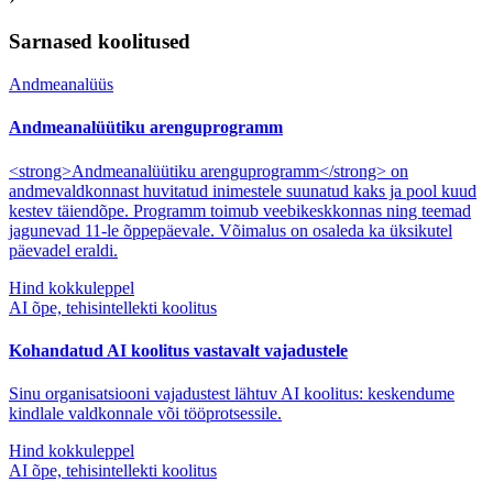
Sarnased koolitused
Andmeanalüüs
Andmeanalüütiku arenguprogramm
<strong>Andmeanalüütiku arenguprogramm</strong> on
andmevaldkonnast huvitatud inimestele suunatud kaks ja pool kuud
kestev täiendõpe. Programm toimub veebikeskkonnas ning teemad
jagunevad 11-le õppepäevale. Võimalus on osaleda ka üksikutel
päevadel eraldi.
Hind kokkuleppel
AI õpe, tehisintellekti koolitus
Kohandatud AI koolitus vastavalt vajadustele
Sinu organisatsiooni vajadustest lähtuv AI koolitus: keskendume
kindlale valdkonnale või tööprotsessile.
Hind kokkuleppel
AI õpe, tehisintellekti koolitus