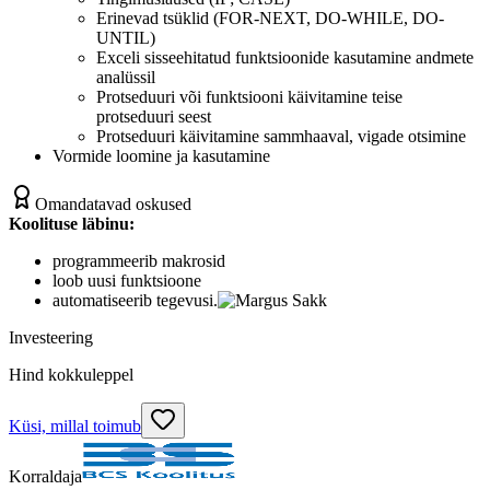
Erinevad tsüklid (FOR-NEXT, DO-WHILE, DO-
UNTIL)
Exceli sisseehitatud funktsioonide kasutamine andmete
analüssil
Protseduuri või funktsiooni käivitamine teise
protseduuri seest
Protseduuri käivitamine sammhaaval, vigade otsimine
Vormide loomine ja kasutamine
Omandatavad oskused
Koolituse läbinu:
programmeerib makrosid
loob uusi funktsioone
automatiseerib tegevusi.
Investeering
Hind kokkuleppel
Küsi, millal toimub
Korraldaja