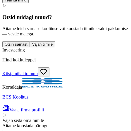
Teavita mind
✨
Otsid midagi muud?
Aitame leida sarnase koolituse või koostada tiimile eraldi pakkumise
— vestle meiega.
Otsin sarnast
Vajan tiimile
Investeering
Hind kokkuleppel
Küsi, millal toimub
Korraldaja
BCS Koolitus
Vaata firma profiili
✨
Vajan seda oma tiimile
Aitame koostada päringu
›