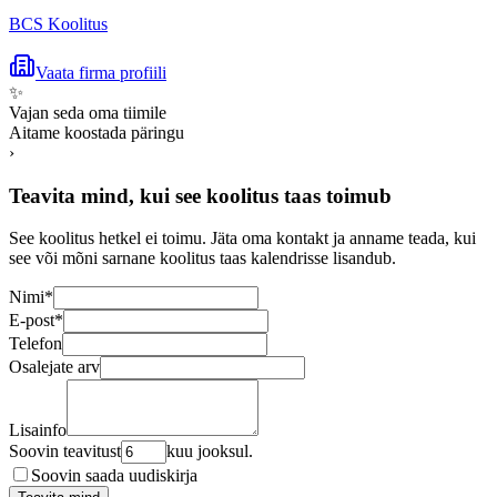
BCS Koolitus
Vaata firma profiili
✨
Vajan seda oma tiimile
Aitame koostada päringu
›
Teavita mind, kui see koolitus taas toimub
See koolitus hetkel ei toimu. Jäta oma kontakt ja anname teada, kui
see või mõni sarnane koolitus taas kalendrisse lisandub.
Nimi
*
E-post
*
Telefon
Osalejate arv
Lisainfo
Soovin teavitust
kuu jooksul.
Soovin saada uudiskirja