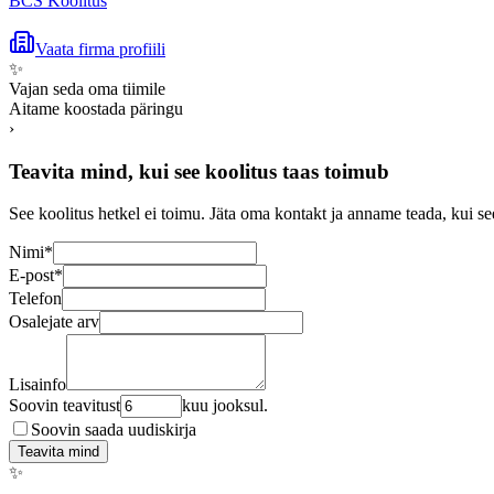
BCS Koolitus
Vaata firma profiili
✨
Vajan seda oma tiimile
Aitame koostada päringu
›
Teavita mind, kui see koolitus taas toimub
See koolitus hetkel ei toimu. Jäta oma kontakt ja anname teada, kui se
Nimi
*
E-post
*
Telefon
Osalejate arv
Lisainfo
Soovin teavitust
kuu jooksul.
Soovin saada uudiskirja
Teavita mind
✨