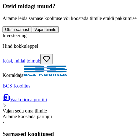
Otsid midagi muud?
Aitame leida sarnase koolituse või koostada tiimile eraldi pakkumise 
Otsin sarnast
Vajan tiimile
Investeering
Hind kokkuleppel
Küsi, millal toimub
Korraldaja
BCS Koolitus
Vaata firma profiili
✨
Vajan seda oma tiimile
Aitame koostada päringu
›
Sarnased koolitused