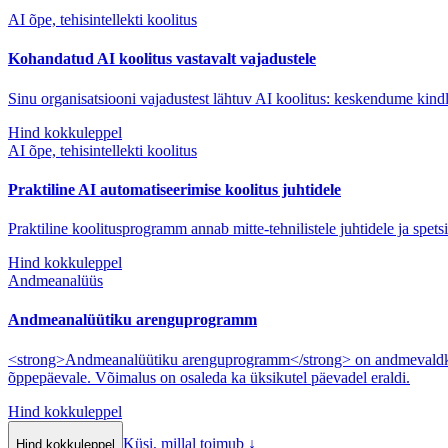
AI õpe, tehisintellekti koolitus
Kohandatud AI koolitus vastavalt vajadustele
Sinu organisatsiooni vajadustest lähtuv AI koolitus: keskendume kindl
Hind kokkuleppel
AI õpe, tehisintellekti koolitus
Praktiline AI automatiseerimise koolitus juhtidele
Praktiline koolitusprogramm annab mitte-tehnilistele juhtidele ja spet
Hind kokkuleppel
Andmeanalüüs
Andmeanalüütiku arenguprogramm
<strong>Andmeanalüütiku arenguprogramm</strong> on andmevaldkonn
õppepäevale. Võimalus on osaleda ka üksikutel päevadel eraldi.
Hind kokkuleppel
Küsi, millal toimub
↓
Hind kokkuleppel