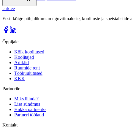
tark
.
ee
Eesti kõige põhjalikum arenguvõimaluste, koolituste ja spetsialistide
Õppijale
Kõik koolitused
Koolitajad
Artiklid
Ruumide rent
Töökuulutused
KKK
Partnerile
Miks liituda?
Lisa sündmus
Hakka partneriks
Partneri töölaud
Kontakt