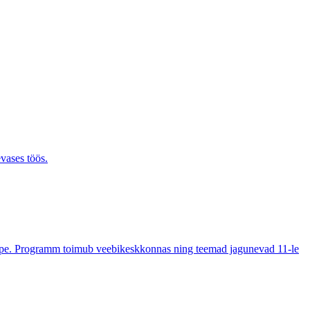
evases töös.
õpe. Programm toimub veebikeskkonnas ning teemad jagunevad 11-le