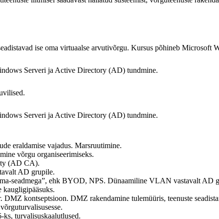
d seadistavad ise oma virtuaalse arvutivõrgu. Kursus põhineb Microsof
indows Serveri ja Active Directory (AD) tundmine.
vilised.
indows Serveri ja Active Directory (AD) tundmine.
ude eraldamise vajadus. Marsruutimine.
ine võrgu organiseerimiseks.
ity (AD CA).
tavalt AD grupile.
Tule-oma-seadmega”, ehk BYOD, NPS. Dünaamiline VLAN vastavalt AD g
 kaugligipääsuks.
ver. DMZ kontseptsioon. DMZ rakendamine tulemüüris, teenuste seadist
 võrguturvalisusesse.
ks, turvalisuskaalutlused.