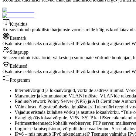
Kirjeldus
Kursus toimub praktiliste harjutuste vormis mille käigus koolitatava
Eesmärk
Osalemise eelduseks on algteadmised IP võrkudest ning algtasemel W
Sihtgrupp
Süsteemiadministraatorid, väikeste ja suuremate võrkude hooldajad, hu
Eeldused
Osalemise eelduseks on algteadmised IP võrkudest ning algtasemel W
Programm
Internetivõrgud ja lokaalvõrgud, võrkude aadressiruumid. Võrk
Marsruuter ja kommutaator, VLANi mõiste. VLANide rakendam
Radius/Network Policy Server (NPS) ja AD Certificate Author
Võimalused õigustepõhiseks ligipääsuks. Tulemüüri reeglid vas
Vajadus eristada külaliste võrku ja asutuse lokaalvõrku. “
Kaugligipääs lokaalvõrgule. VPN. SSTP ka IPSec rakendamine
Perimeetriteenused: kohalik veebiserver, FTP server, mailiser
Logimise kontseptsioon, võrguliikluse vaatlemine. Sissejuhatus
IPv6 – mis muutub IPv6 rakendamisel? Teenuste valmidus IPv6-