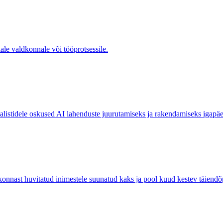
ale valdkonnale või tööprotsessile.
sialistidele oskused AI lahenduste juurutamiseks ja rakendamiseks igapä
ast huvitatud inimestele suunatud kaks ja pool kuud kestev täiend