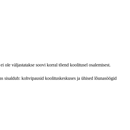
ei ole väljastatakse soovi korral tõend koolitusel osalemisest.
nas sisaldub: kohvipausid koolituskeskuses ja ühised lõunasöögid