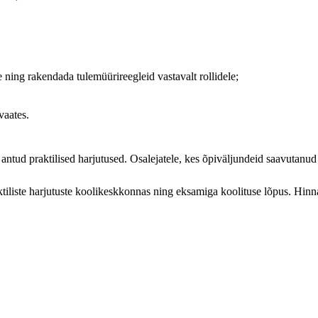
 ning rakendada tulemüürireegleid vastavalt rollidele;
vaates.
 antud praktilised harjutused. Osalejatele, kes õpiväljundeid saavutanud 
ktiliste harjutuste koolikeskkonnas ning eksamiga koolituse lõpus. Hin