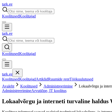
tark
.
ee
Koolitused
Koolitajad
tark
.
ee
Koolitused
Koolitajad
tark
.
ee
Koolitused
Koolitajad
Artiklid
Ruumide rent
Töökuulutused
Avaleht
Koolitused
Administreerimine
Lokaalvõrgu ja intern
Administreerimine
Arvutiõpe, IT koolitus
Lokaalvõrgu ja interneti turvaline haldus
Koolituse tulemusel saavad osalejad teadmised lokaalvõrgu- ja internet