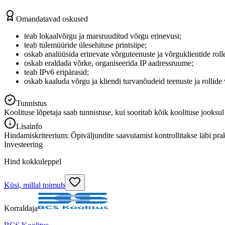
Omandatavad oskused
teab lokaalvõrgu ja marsruuditud võrgu erinevusi;
teab tulemüüride ülesehituse printsiipe;
oskab analüüsida erinevate võrguteenuste ja võrguklientide rolle
oskab eraldada võrke, organiseerida IP aadressruume;
teab IPv6 eripärasid;
oskab kaaluda võrgu ja kliendi turvanõudeid teenuste ja rollide 
Tunnistus
Koolituse lõpetaja saab tunnistuse, kui sooritab kõik koolituse jooksul
Lisainfo
Hindamiskriteerium: Õpiväljundite saavutamist kontrollitakse läbi pra
Investeering
Hind kokkuleppel
Küsi, millal toimub
Korraldaja