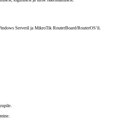
t Windows Serveril ja MikroTik RouterBoard/RouterOS’il.
rupile.
amine.