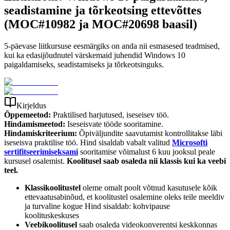
seadistamine ja tõrkeotsing ettevõttes
(MOC#10982 ja MOC#20698 baasil)
5-päevase liitkursuse eesmärgiks on anda nii esmasesed teadmised,
kui ka edasijõudnutel värskemaid juhendid Windows 10
paigaldamiseks, seadistamiseks ja tõrkeotsinguks.
Kirjeldus
Õppemeetod:
Praktilised harjutused, iseseisev töö.
Hindamismeetod:
Iseseisvate tööde sooritamine.
Hindamiskriteerium:
Õpiväljundite saavutamist kontrollitakse läbi
iseseisva praktilise töö. Hind sisaldab vabalt valitud
Microsofti
sertifitseerimiseksami
sooritamise võimalust 6 kuu jooksul peale
kursusel osalemist.
Koolitusel saab osaleda nii klassis kui ka veebi
teel.
Klassikoolitustel
oleme omalt poolt võtnud kasutusele kõik
ettevaatusabinõud, et koolitustel osalemine oleks teile meeldiv
ja turvaline kogue Hind sisaldab: kohvipause
koolituskeskuses
Veebikoolitusel
saab osaleda videokonverentsi keskkonnas