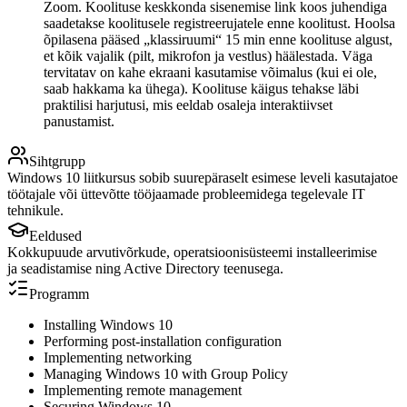
Zoom. Koolituse keskkonda sisenemise link koos juhendiga
saadetakse koolitusele registreerujatele enne koolitust. Hoolsa
õpilasena pääsed „klassiruumi“ 15 min enne koolituse algust,
et kõik vajalik (pilt, mikrofon ja vestlus) häälestada. Väga
tervitatav on kahe ekraani kasutamise võimalus (kui ei ole,
saab hakkama ka ühega). Koolituse käigus tehakse läbi
praktilisi harjutusi, mis eeldab osaleja interaktiivset
panustamist.
Sihtgrupp
Windows 10 liitkursus sobib suurepäraselt esimese leveli kasutajatoe
töötajale või üttevõtte tööjaamade probleemidega tegelevale IT
tehnikule.
Eeldused
Kokkupuude arvutivõrkude, operatsioonisüsteemi installeerimise
ja seadistamise ning Active Directory teenusega.
Programm
Installing Windows 10
Performing post-installation configuration
Implementing networking
Managing Windows 10 with Group Policy
Implementing remote management
Securing Windows 10