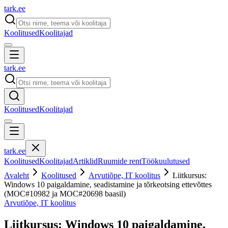
tark
.
ee
Koolitused
Koolitajad
tark
.
ee
Koolitused
Koolitajad
tark
.
ee
Koolitused
Koolitajad
Artiklid
Ruumide rent
Töökuulutused
Avaleht
Koolitused
Arvutiõpe, IT koolitus
Liitkursus:
Windows 10 paigaldamine, seadistamine ja tõrkeotsing ettevõttes
(MOC#10982 ja MOC#20698 baasil)
Arvutiõpe, IT koolitus
Liitkursus: Windows 10 paigaldamine,