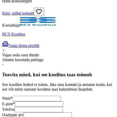
Hind kokkuleppel
Küsi, millal toimub
Korraldaja
BCS Koolitus
Vaata firma profiili
✨
Vajan seda oma tiimile
Aitame koostada päringu
›
Teavita mind, kui see koolitus taas toimub
See koolitus hetkel ei toimu. Jäta oma kontakt ja anname teada, kui
see või mõni sarnane koolitus taas kalendrisse lisandub.
Nimi
*
E-post
*
Telefon
Osalejate arv