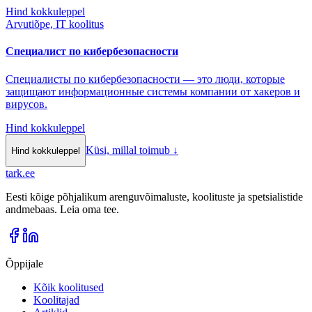
Hind kokkuleppel
Arvutiõpe, IT koolitus
Специалист по кибербезопасности
Специалисты по кибербезопасности — это люди, которые
защищают информационные системы компании от хакеров и
вирусов.
Hind kokkuleppel
Küsi, millal toimub
↓
Hind kokkuleppel
tark
.
ee
Eesti kõige põhjalikum arenguvõimaluste, koolituste ja spetsialistide
andmebaas. Leia oma tee.
Õppijale
Kõik koolitused
Koolitajad