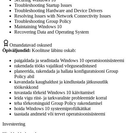
Troubleshooting Startup Issues
Troubleshooting Hardware and Device Drivers
Resolving Issues with Network Connectivity Issues
Troubleshooting Group Policy
Maintaining Windows 10
Recovering Data and Operating System
Omandatavad oskused
Õpiväljundid:
Koolituse läbinu oskab:
paigaldada ja seadistada Windows 10 operatsioonisüsteemi
rakendada tööks vajalikud võrguseadistused
planeerida, rakendada ja hallata konfiguratsiooni Group
Policy abil
kavandada kaughaldust ja kindlustada jätkusuutlik
töökeskkond
tuvastada tõrkeid Windows 10 käivitamisel
leida vigu riist- ja tarkvaraliste probleemide korral
teha tõrkeotsinguid Group Policy rakendamisel
hoida Windows 10 systeemiprofülkätikat
taastada andmeid või tervet operatsioonisüsteemi
Investeering