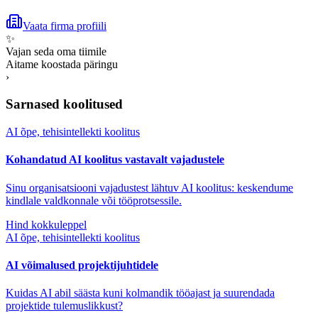
Vaata firma profiili
✨
Vajan seda oma tiimile
Aitame koostada päringu
›
Sarnased koolitused
AI õpe, tehisintellekti koolitus
Kohandatud AI koolitus vastavalt vajadustele
Sinu organisatsiooni vajadustest lähtuv AI koolitus: keskendume
kindlale valdkonnale või tööprotsessile.
Hind kokkuleppel
AI õpe, tehisintellekti koolitus
AI võimalused projektijuhtidele
Kuidas AI abil säästa kuni kolmandik tööajast ja suurendada
projektide tulemuslikkust?