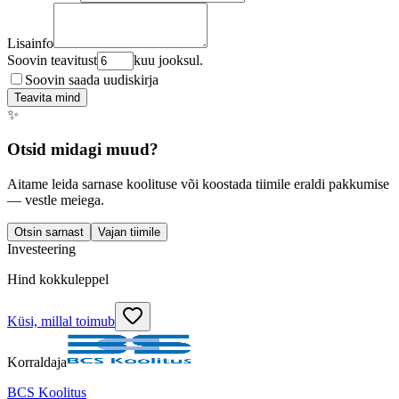
Lisainfo
Soovin teavitust
kuu jooksul.
Soovin saada uudiskirja
Teavita mind
✨
Otsid midagi muud?
Aitame leida sarnase koolituse või koostada tiimile eraldi pakkumise
— vestle meiega.
Otsin sarnast
Vajan tiimile
Investeering
Hind kokkuleppel
Küsi, millal toimub
Korraldaja
BCS Koolitus