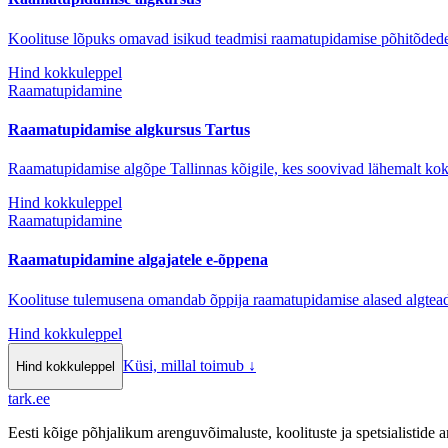
Koolituse lõpuks omavad isikud teadmisi raamatupidamise põhitõdede
Hind kokkuleppel
Raamatupidamine
Raamatupidamise algkursus Tartus
Raamatupidamise algõpe Tallinnas kõigile, kes soovivad lähemalt k
Hind kokkuleppel
Raamatupidamine
Raamatupidamine algajatele e-õppena
Koolituse tulemusena omandab õppija raamatupidamise alased algtead
Hind kokkuleppel
Küsi, millal toimub
↓
Hind kokkuleppel
tark
.
ee
Eesti kõige põhjalikum arenguvõimaluste, koolituste ja spetsialistide