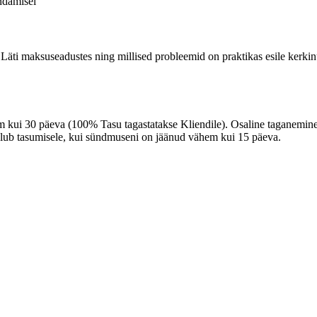
ndamisel
d Läti maksuseadustes ning millised probleemid on praktikas esile ker
m kui 30 päeva (100% Tasu tagastatakse Kliendile). Osaline taganemi
kuulub tasumisele, kui sündmuseni on jäänud vähem kui 15 päeva.