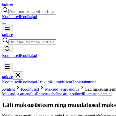
tark
.
ee
Koolitused
Koolitajad
tark
.
ee
Koolitused
Koolitajad
tark
.
ee
Koolitused
Koolitajad
Artiklid
Ruumide rent
Töökuulutused
Avaleht
Koolitused
Maksud ja aruandlus
Läti maksusüsteem
Maksud ja aruandlus
Rahvusvaheline äri ja suhted
Raamatupidamine
Läti maksusüsteem ning muudatused maksu
Koolituse eesmärk on anda ülevaade Läti maksusüsteemi olulisematest 