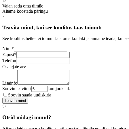
✨
Vajan seda oma tiimile
Aitame koostada päringu
›
Teavita mind, kui see koolitus taas toimub
See koolitus hetkel ei toimu. Jäta oma kontakt ja anname teada, kui se
Nimi
*
E-post
*
Telefon
Osalejate arv
Lisainfo
Soovin teavitust
kuu jooksul.
Soovin saada uudiskirja
Teavita mind
✨
Otsid midagi muud?
Aitame leida sarnase koolituse või koostada tiimile eraldi pakkumise 