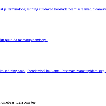
st ja terminoloogiast ning suudavad koostada peamisi raamatupidamis
okku puutuda raamatupidamisega.
mised ning saab juhendamisel hakkama lihtsamate raamatupidamisregis
 andmebaas. Leia oma tee.