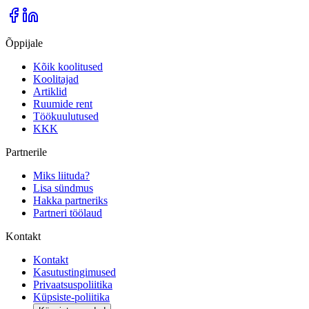
Õppijale
Kõik koolitused
Koolitajad
Artiklid
Ruumide rent
Töökuulutused
KKK
Partnerile
Miks liituda?
Lisa sündmus
Hakka partneriks
Partneri töölaud
Kontakt
Kontakt
Kasutustingimused
Privaatsuspoliitika
Küpsiste-poliitika