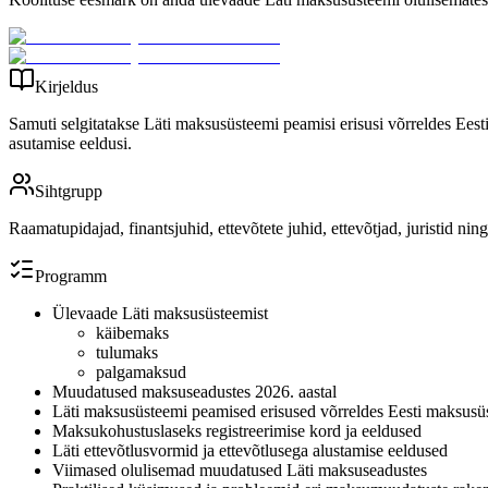
Kirjeldus
Samuti selgitatakse Läti maksusüsteemi peamisi erisusi võrreldes Eest
asutamise eeldusi.
Sihtgrupp
Raamatupidajad, finantsjuhid, ettevõtete juhid, ettevõtjad, juristid nin
Programm
Ülevaade Läti maksusüsteemist
käibemaks
tulumaks
palgamaksud
Muudatused maksuseadustes 2026. aastal
Läti maksusüsteemi peamised erisused võrreldes Eesti maksusü
Maksukohustuslaseks registreerimise kord ja eeldused
Läti ettevõtlusvormid ja ettevõtlusega alustamise eeldused
Viimased olulisemad muudatused Läti maksuseadustes