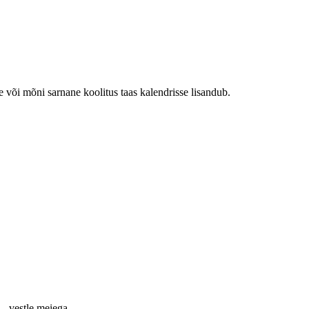
e või mõni sarnane koolitus taas kalendrisse lisandub.
— vestle meiega.