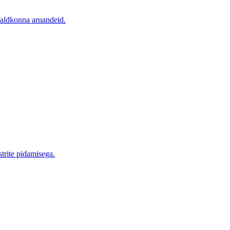
valdkonna aruandeid.
trite pidamisega.