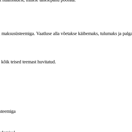
i maksusüsteemiga. Vaatluse alla võetakse käibemaks, tulumaks ja palga
g kõik teised teemast huvitatud.
steemiga