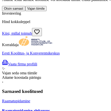
Otsin sarnast
Vajan tiimile
Investeering
Hind kokkuleppel
Küsi, millal toimub
Korraldaja
Eesti Koolitus- ja Konverentsikeskus
Vaata firma profiili
✨
Vajan seda oma tiimile
Aitame koostada päringu
›
Sarnased koolitused
Raamatupidamine
Raamatupidamise algkursus