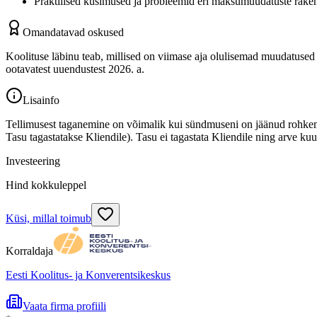
Praktilised küsimused ja probleemid eri maksumuudatuste rake
Omandatavad oskused
Koolituse läbinu teab, millised on viimase aja olulisemad muudatuse
ootavatest uuendustest 2026. a.
Lisainfo
Tellimusest taganemine on võimalik kui sündmuseni on jäänud rohke
Tasu tagastatakse Kliendile). Tasu ei tagastata Kliendile ning arve 
Investeering
Hind kokkuleppel
Küsi, millal toimub
Korraldaja
Eesti Koolitus- ja Konverentsikeskus
Vaata firma profiili