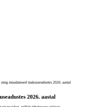
 ning muudatused maksuseadustes 2026. aastal
seadustes 2026. aastal
nüanssidest, millele tähelepanu pöörata.