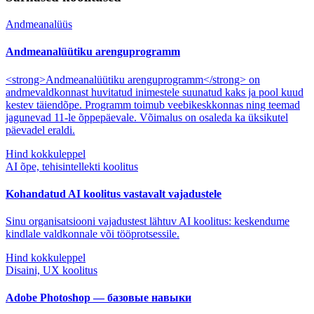
Andmeanalüüs
Andmeanalüütiku arenguprogramm
<strong>Andmeanalüütiku arenguprogramm</strong> on
andmevaldkonnast huvitatud inimestele suunatud kaks ja pool kuud
kestev täiendõpe. Programm toimub veebikeskkonnas ning teemad
jagunevad 11-le õppepäevale. Võimalus on osaleda ka üksikutel
päevadel eraldi.
Hind kokkuleppel
AI õpe, tehisintellekti koolitus
Kohandatud AI koolitus vastavalt vajadustele
Sinu organisatsiooni vajadustest lähtuv AI koolitus: keskendume
kindlale valdkonnale või tööprotsessile.
Hind kokkuleppel
Disaini, UX koolitus
Adobe Photoshop — базовые навыки