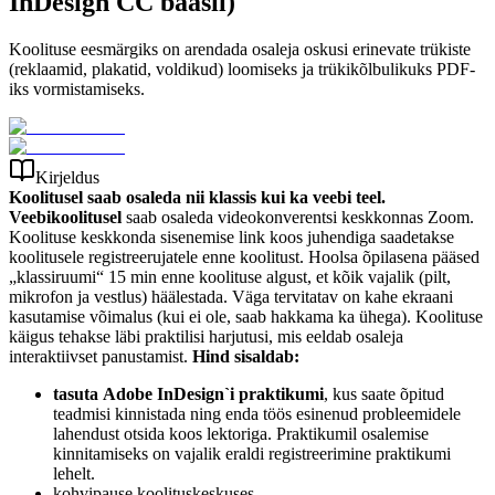
InDesign CC baasil)
Koolituse eesmärgiks on arendada osaleja oskusi erinevate trükiste
(reklaamid, plakatid, voldikud) loomiseks ja trükikõlbulikuks PDF-
iks vormistamiseks.
Kirjeldus
Koolitusel saab osaleda nii klassis kui ka veebi teel.
Veebikoolitusel
saab osaleda videokonverentsi keskkonnas Zoom.
Koolituse keskkonda sisenemise link koos juhendiga saadetakse
koolitusele registreerujatele enne koolitust. Hoolsa õpilasena pääsed
„klassiruumi“ 15 min enne koolituse algust, et kõik vajalik (pilt,
mikrofon ja vestlus) häälestada. Väga tervitatav on kahe ekraani
kasutamise võimalus (kui ei ole, saab hakkama ka ühega). Koolituse
käigus tehakse läbi praktilisi harjutusi, mis eeldab osaleja
interaktiivset panustamist.
Hind sisaldab:
tasuta Adobe InDesign`i praktikumi
, kus saate õpitud
teadmisi kinnistada ning enda töös esinenud probleemidele
lahendust otsida koos lektoriga. Praktikumil osalemise
kinnitamiseks on vajalik eraldi registreerimine praktikumi
lehelt.
kohvipause koolituskeskuses