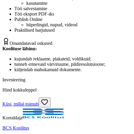
kasutamine
Töö salvestamine
Töö eksport PDF-iks
Publish Online
hüperlingid, nupud, videod
Praktilised harjutused
Omandatavad oskused
Koolituse läbinu:
kujundab reklaame, plakateid, voldikuid;
tunneb erinevaid värviruume, pildiresolutsioone;
küljendab mahukamaid dokumente.
Investeering
Hind kokkuleppel
Küsi, millal toimub
Korraldaja
BCS Koolitus