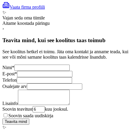
Vaata firma profiili
✨
Vajan seda oma tiimile
Aitame koostada päringu
›
Teavita mind, kui see koolitus taas toimub
See koolitus hetkel ei toimu. Jäta oma kontakt ja anname teada, kui
see või mõni sarnane koolitus taas kalendrisse lisandub.
Nimi
*
E-post
*
Telefon
Osalejate arv
Lisainfo
Soovin teavitust
kuu jooksul.
Soovin saada uudiskirja
Teavita mind
✨