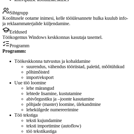
Sihtgrupp
Koolitusele ootame inimesi, kelle tööülesannete hulka kuulub info-
ja reklaammaterjalide küljendamine.
Eeldused
Töökogemus Windows keskkonnas kasutaja tasemel.
Programm
Programm:
Töökeskkonna tutvustus ja kohaldamine
suurendus, vähendus tööriistad, paletid, mõõtühikud
põhimõisted
import/eksport
Uue töö loomine
lehe märangud
lehtede lisamine, kustutamine
abivõrgustiku ja –joonte kasutamine
põhjade (master) loomine, ülekandmine
lehekülgede numereerimine
Töö tekstiga
teksti kujundamine
teksti importimine (autoflow)
töö tekstikastiga