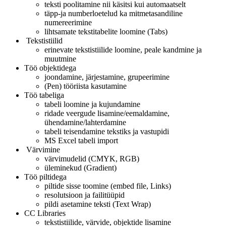
teksti poolitamine nii käsitsi kui automaatselt
täpp-ja numberloetelud ka mitmetasandiline
numereerimine
lihtsamate tekstitabelite loomine (Tabs)
Tekstistiilid
erinevate tekstistiilide loomine, peale kandmine ja
muutmine
Töö objektidega
joondamine, järjestamine, grupeerimine
(Pen) tööriista kasutamine
Töö tabeliga
tabeli loomine ja kujundamine
ridade veergude lisamine/eemaldamine,
ühendamine/lahterdamine
tabeli teisendamine tekstiks ja vastupidi
MS Excel tabeli import
Värvimine
värvimudelid (CMYK, RGB)
üleminekud (Gradient)
Töö piltidega
piltide sisse toomine (embed file, Links)
resolutsioon ja failitüüpid
pildi asetamine teksti (Text Wrap)
CC Libraries
tekstistiilide, värvide, objektide lisamine