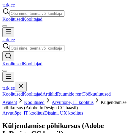
tark
.
ee
Koolitused
Koolitajad
tark
.
ee
Koolitused
Koolitajad
tark
.
ee
Koolitused
Koolitajad
Artiklid
Ruumide rent
Töökuulutused
Avaleht
Koolitused
Arvutiõpe, IT koolitus
Küljendamise
põhikursus (Adobe InDesign CC baasil)
Arvutiõpe, IT koolitus
Disaini, UX koolitus
Küljendamise põhikursus (Adobe