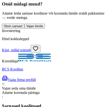
Otsid midagi muud?
Aitame leida sarnase koolituse või koostada tiimile eraldi pakkumise
— vestle meiega.
Otsin sarnast
Vajan tiimile
Investeering
Hind kokkuleppel
Küsi, millal toimub
Korraldaja
BCS Koolitus
Vaata firma profiili
✨
Vajan seda oma tiimile
Aitame koostada päringu
›
Sarnased koolitused