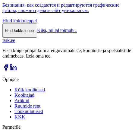
Без знания, как создаются и редактируются графические
файлы, сложно сделать сайт уникальным.
Hind kokkuleppel
Küsi, millal toimub
↓
Hind kokkuleppel
tark
.
ee
Eesti kõige põhjalikum arenguvõimaluste, koolituste ja spetsialistide
andmebaas. Leia oma tee.
Õppijale
Kõik koolitused
Koolitajad
Artiklid
Ruumide rent
Töökuulutused
KKK
Partnerile