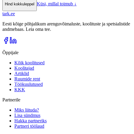
Küsi, millal toimub
↓
Hind kokkuleppel
tark
.
ee
Eesti kõige põhjalikum arenguvõimaluste, koolituste ja spetsialistide
andmebaas. Leia oma tee.
Õppijale
Kõik koolitused
Koolitajad
Artiklid
Ruumide rent
Töökuulutused
KKK
Partnerile
Miks liituda?
Lisa sündmus
Hakka partneriks
Partneri töölaud