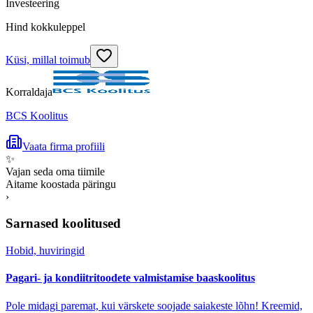
Investeering
Hind kokkuleppel
Küsi, millal toimub
Korraldaja
BCS Koolitus
Vaata firma profiili
✨
Vajan seda oma tiimile
Aitame koostada päringu
›
Sarnased koolitused
Hobid, huviringid
Pagari- ja kondiitritoodete valmistamise baaskoolitus
Pole midagi paremat, kui värskete soojade saiakeste lõhn! Kreemid,