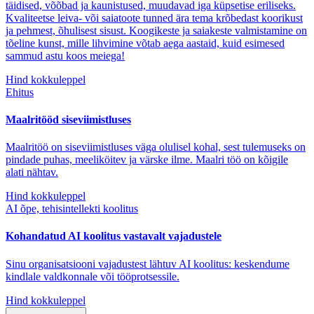
täidised, võõbad ja kaunistused, muudavad iga küpsetise eriliseks.
Kvaliteetse leiva- või saiatoote tunned ära tema krõbedast koorikust
ja pehmest, õhulisest sisust. Koogikeste ja saiakeste valmistamine on
tõeline kunst, mille lihvimine võtab aega aastaid, kuid esimesed
sammud astu koos meiega!
Hind kokkuleppel
Ehitus
Maalritööd siseviimistluses
Maalritöö on siseviimistluses väga olulisel kohal, sest tulemuseks on
pindade puhas, meeliköitev ja värske ilme. Maalri töö on kõigile
alati nähtav.
Hind kokkuleppel
AI õpe, tehisintellekti koolitus
Kohandatud AI koolitus vastavalt vajadustele
Sinu organisatsiooni vajadustest lähtuv AI koolitus: keskendume
kindlale valdkonnale või tööprotsessile.
Hind kokkuleppel