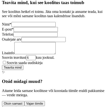
Teavita mind, kui see koolitus taas toimub
See koolitus hetkel ei toimu. Jäta oma kontakt ja anname teada, kui
see või mõni sarnane koolitus taas kalendrisse lisandub.
Nimi
*
E-post
*
Telefon
Osalejate arv
Lisainfo
Soovin teavitust
kuu jooksul.
Soovin saada uudiskirja
Teavita mind
✨
Otsid midagi muud?
Aitame leida sarnase koolituse või koostada tiimile eraldi pakkumise
— vestle meiega.
Otsin sarnast
Vajan tiimile