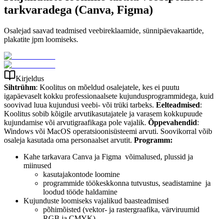
tarkvaradega (Canva, Figma)
Osalejad saavad teadmised veebireklaamide, sünnipäevakaartide,
plakatite jpm loomiseks.
Kirjeldus
Sihtrühm
: Koolitus on mõeldud osalejatele, kes ei puutu
igapäevaselt kokku professionaalsete kujundusprogrammidega, kuid
soovivad luua kujundusi veebi- või trüki tarbeks.
Eelteadmised
:
Koolitus sobib kõigile arvutikasutajatele ja varasem kokkupuude
kujundamise või arvutigraafikaga pole vajalik.
Õppevahendid
:
Windows või MacOS operatsioonisüsteemi arvuti. Soovikorral võib
osaleja kasutada oma personaalset arvutit.
Programm:
Kahe tarkavara Canva ja Figma võimalused, plussid ja
miinused
kasutajakontode loomine
programmide töökeskkonna tutvustus, seadistamine ja
loodud tööde haldamine
Kujunduste loomiseks vajalikud baasteadmised
põhimõisted (vektor- ja rastergraafika, värviruumid
RGB ja CMYK)