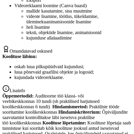
Eksport
Videoreklaami loomine (Canva baasil)
mallide kasutamine, sisu muutmine
videote lisamine, töötlus, tükeldamine,
üleminekuanimatsioonide lisamine
heli lisamine
teksti, objektide lisamine, animatsioonid
kujunduse allalaadimine
Omandatavad oskused
Koolituse läbinu:
oskab luua pilkupüüdvaid kujundusi;
luua põnevaid graafilisi objekte ja logosid;
kujundada videoreklaame.
Lisainfo
Õppemeetodid:
Auditoorne töö
klassi- või
veebikeskkonnas
10
tundi (sh praktilised harjutused
koolikeskkonnas
6
tundi)
Hindamismeetod:
Praktiliste tööde
sooritamine
koolikeskkonnas
Hindamiskriteerium:
Õpiväljundite
saavutamist kontrollitakse läbi iseseisva praktilise
töö
koolikeskkonnas
Koolituse lõpetamine:
Koolituse lõpetaja saab
tunnistuse kui sooritab kõik koolituse jooksul antud iseseisvad
praktilised harjutused. Osalejatele, kes õpiväljundeid saavutanud ei