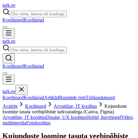
tark
.
ee
Koolitused
Koolitajad
tark
.
ee
Koolitused
Koolitajad
tark
.
ee
Koolitused
Koolitajad
Artiklid
Ruumide rent
Töökuulutused
Avaleht
Koolitused
Arvutiõpe, IT koolitus
Kujunduste
loomine tasuta veebipõhiste tarkvaradega (Canva, Figma)
Arvutiõpe, IT koolitus
Disaini, UX koolitus
Hobid, huviringid
Video,
multimeedia
Fotokoolitus
Kujunduste loomine tasuta veebipõhiste