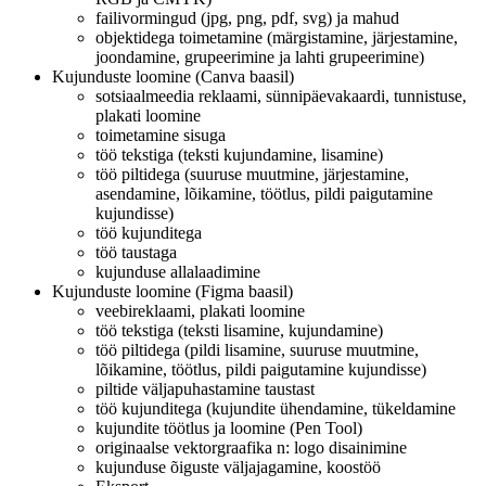
failivormingud (jpg, png, pdf, svg) ja mahud
objektidega toimetamine (märgistamine, järjestamine,
joondamine, grupeerimine ja lahti grupeerimine)
Kujunduste loomine (Canva baasil)
sotsiaalmeedia reklaami, sünnipäevakaardi, tunnistuse,
plakati loomine
toimetamine sisuga
töö tekstiga (teksti kujundamine, lisamine)
töö piltidega (suuruse muutmine, järjestamine,
asendamine, lõikamine, töötlus, pildi paigutamine
kujundisse)
töö kujunditega
töö taustaga
kujunduse allalaadimine
Kujunduste loomine (Figma baasil)
veebireklaami, plakati loomine
töö tekstiga (teksti lisamine, kujundamine)
töö piltidega (pildi lisamine, suuruse muutmine,
lõikamine, töötlus, pildi paigutamine kujundisse)
piltide väljapuhastamine taustast
töö kujunditega (kujundite ühendamine, tükeldamine
kujundite töötlus ja loomine (Pen Tool)
originaalse vektorgraafika n: logo disainimine
kujunduse õiguste väljajagamine, koostöö