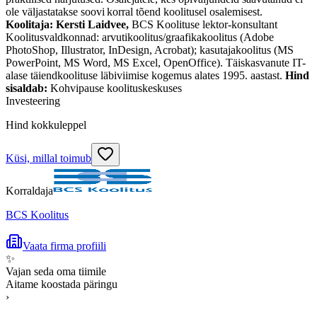
ole väljastatakse soovi korral tõend koolitusel osalemisest.
Koolitaja: Kersti Laidvee,
BCS Koolituse lektor-konsultant
Koolitusvaldkonnad: arvutikoolitus/graafikakoolitus (Adobe
PhotoShop, Illustrator, InDesign, Acrobat); kasutajakoolitus (MS
PowerPoint, MS Word, MS Excel, OpenOffice). Täiskasvanute IT-
alase täiendkoolituse läbiviimise kogemus alates 1995. aastast.
Hind
sisaldab:
Kohvipause koolituskeskuses
Investeering
Hind kokkuleppel
Küsi, millal toimub
Korraldaja
BCS Koolitus
Vaata firma profiili
✨
Vajan seda oma tiimile
Aitame koostada päringu
›