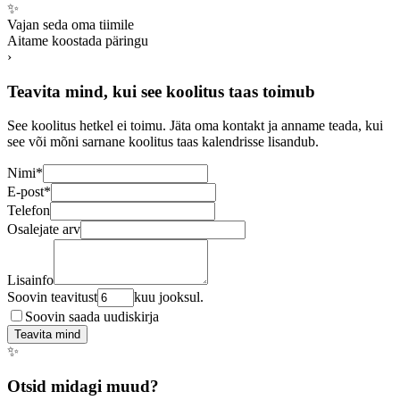
✨
Vajan seda oma tiimile
Aitame koostada päringu
›
Teavita mind, kui see koolitus taas toimub
See koolitus hetkel ei toimu. Jäta oma kontakt ja anname teada, kui
see või mõni sarnane koolitus taas kalendrisse lisandub.
Nimi
*
E-post
*
Telefon
Osalejate arv
Lisainfo
Soovin teavitust
kuu jooksul.
Soovin saada uudiskirja
Teavita mind
✨
Otsid midagi muud?