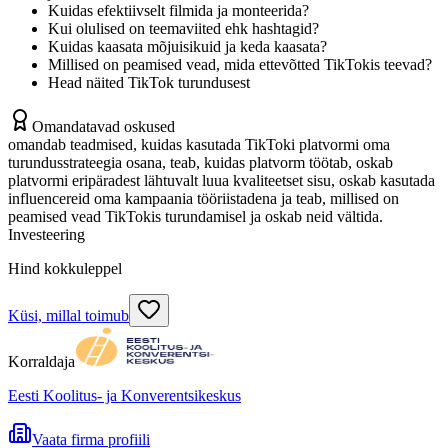
Kuidas efektiivselt filmida ja monteerida?
Kui olulised on teemaviited ehk hashtagid?
Kuidas kaasata mõjuisikuid ja keda kaasata?
Millised on peamised vead, mida ettevõtted TikTokis teevad?
Head näited TikTok turundusest
Omandatavad oskused
omandab teadmised, kuidas kasutada TikToki platvormi oma
turundusstrateegia osana, teab, kuidas platvorm töötab, oskab
platvormi eripäradest lähtuvalt luua kvaliteetset sisu, oskab kasutada
influencereid oma kampaania tööriistadena ja teab, millised on
peamised vead TikTokis turundamisel ja oskab neid vältida.
Investeering
Hind kokkuleppel
Küsi, millal toimub
Korraldaja
Eesti Koolitus- ja Konverentsikeskus
Vaata firma profiili