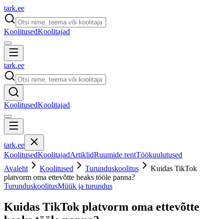
tark
.
ee
Koolitused
Koolitajad
tark
.
ee
Koolitused
Koolitajad
tark
.
ee
Koolitused
Koolitajad
Artiklid
Ruumide rent
Töökuulutused
Avaleht
Koolitused
Turunduskoolitus
Kuidas TikTok
platvorm oma ettevõtte heaks tööle panna?
Turunduskoolitus
Müük ja turundus
Kuidas TikTok platvorm oma ettevõtte