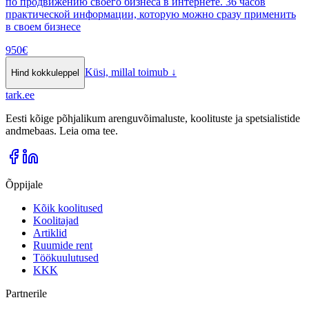
по продвижению своего бизнеса в интернете. 36 часов
практической информации, которую можно сразу применить
в своем бизнесе
950
€
Küsi, millal toimub
↓
Hind kokkuleppel
tark
.
ee
Eesti kõige põhjalikum arenguvõimaluste, koolituste ja spetsialistide
andmebaas. Leia oma tee.
Õppijale
Kõik koolitused
Koolitajad
Artiklid
Ruumide rent
Töökuulutused
KKK
Partnerile