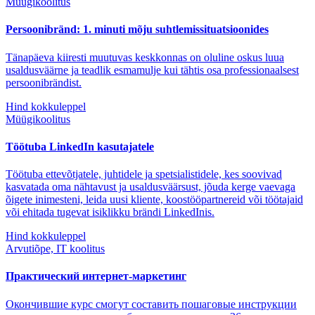
Müügikoolitus
Persoonibränd: 1. minuti mõju suhtlemissituatsioonides
Tänapäeva kiiresti muutuvas keskkonnas on oluline oskus luua
usaldusväärne ja teadlik esmamulje kui tähtis osa professionaalsest
persoonibrändist.
Hind kokkuleppel
Müügikoolitus
Töötuba LinkedIn kasutajatele
Töötuba ettevõtjatele, juhtidele ja spetsialistidele, kes soovivad
kasvatada oma nähtavust ja usaldusväärsust, jõuda kerge vaevaga
õigete inimesteni, leida uusi kliente, koostööpartnereid või töötajaid
või ehitada tugevat isiklikku brändi LinkedInis.
Hind kokkuleppel
Arvutiõpe, IT koolitus
Практический интернет-маркетинг
Окончившие курс смогут составить пошаговые инструкции