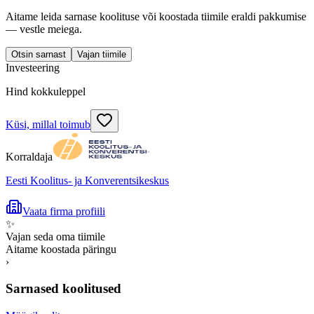
Aitame leida sarnase koolituse või koostada tiimile eraldi pakkumise
— vestle meiega.
Otsin sarnast
Vajan tiimile
Investeering
Hind kokkuleppel
Küsi, millal toimub
Korraldaja
Eesti Koolitus- ja Konverentsikeskus
Vaata firma profiili
✨
Vajan seda oma tiimile
Aitame koostada päringu
›
Sarnased koolitused