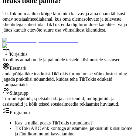
heaks tööle panna?
TikTok on maailma kõige kiiremini kasvav ja aina enam tähtsust
omav sotsiaalmeediakanal, kus oma olemasolevate ja tulevaste
klientidega suhestuda. TikTok enda digiturunduse kanalitest välja
jättes kaotab ettevõte suure osa võimalikest klientidest.
Kirjeldus
Koolitus annab neile ja paljudele teistele küsimustele vastused.
Eesmärk
anda põhjalikke teadmisi TikTokis turundamise võimalustest ning
jagada praktilisi nõuandeid, kuidas teha TikTokis edukaid
kampaaniaid.
Sihtgrupp
Turundusjuhid-, spetsialistid- ja assistendid, müügijuhid- ja
assistendid ja kõik teised sotsiaalmeedia reklaamist huvitatud.
Programm
Kas ja millal peaks TikTokis turundama?
TikToki ABC ehk kontoga alustamine, jätkusuutlik sisuloome
ja fännikommuuni kasvatamine