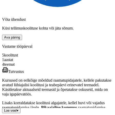
Võta ühendust
Küsi tellimuskoolituse kohta või jäta sõnum.
Ava päring
Vastame tööpäeval
5
koolitust
1
aastat
4
teemat
Tutvustus
Kursused on eelkõige mõeldud raamatupidajatele, kellele pakutakse
avatud lühiajalisi koolitusi ja teabepäevi erinevatel teemadel.
Käsitletakse aktuaalseid teemasid ja õpetatakse oskuseid, mida on
vaja igapäevatöös.
Lisaks korraldatakse koolitusi algajatele, kellel huvi või vajadus
raamatupidamise järele.
Pikaajaline kogemus
raamatupidamise
Loe veel
▾
algkursuse korraldamisel ja koolitusel osalejate poolt antud kõrge