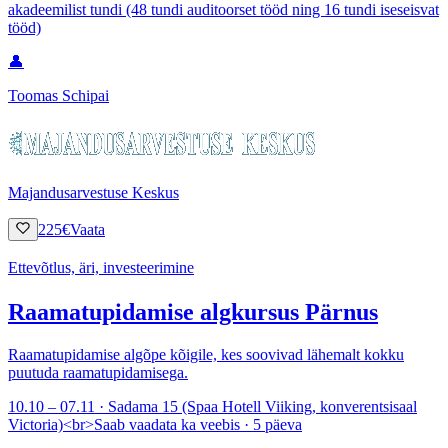
akadeemilist tundi (48 tundi auditoorset tööd ning 16 tundi iseseisvat
tööd)
👤
Toomas Schipai
Majandusarvestuse Keskus
225
€
Vaata
Ettevõtlus, äri, investeerimine
Raamatupidamise algkursus Pärnus
Raamatupidamise algõpe kõigile, kes soovivad lähemalt kokku
puutuda raamatupidamisega.
10.10 – 07.11 · Sadama 15 (Spaa Hotell Viiking, konverentsisaal
Victoria)<br>Saab vaadata ka veebis · 5 päeva