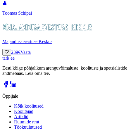
👤
Toomas Schipai
Majandusarvestuse Keskus
239
€
Vaata
tark
.
ee
Eesti kõige põhjalikum arenguvõimaluste, koolituste ja spetsialistide
andmebaas. Leia oma tee.
Õppijale
Kõik koolitused
Koolitajad
Artiklid
Ruumide rent
Töökuulutused