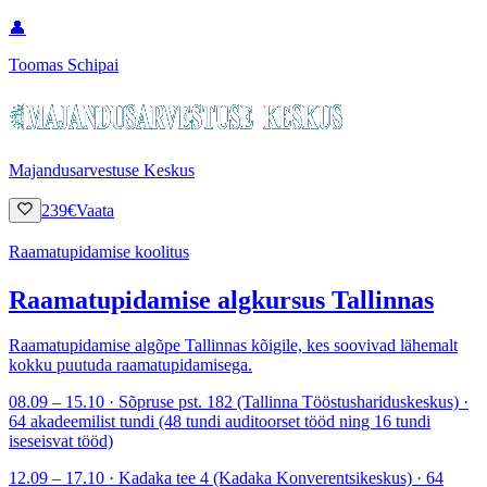
👤
Toomas Schipai
Majandusarvestuse Keskus
239
€
Vaata
Raamatupidamise koolitus
Raamatupidamise algkursus Tallinnas
Raamatupidamise algõpe Tallinnas kõigile, kes soovivad lähemalt
kokku puutuda raamatupidamisega.
08.09 – 15.10 · Sõpruse pst. 182 (Tallinna Tööstushariduskeskus) ·
64 akadeemilist tundi (48 tundi auditoorset tööd ning 16 tundi
iseseisvat tööd)
12.09 – 17.10 · Kadaka tee 4 (Kadaka Konverentsikeskus) · 64