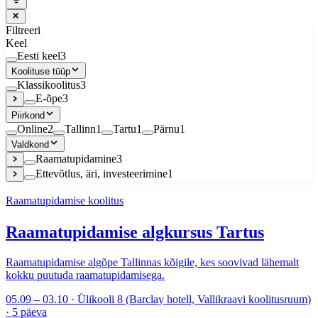
Filtreeri
Keel
Eesti keel
3
Koolituse tüüp
Klassikoolitus
3
E-õpe
3
Piirkond
Online
2
Tallinn
1
Tartu
1
Pärnu
1
Valdkond
Raamatupidamine
3
Ettevõtlus, äri, investeerimine
1
Raamatupidamise koolitus
Raamatupidamise algkursus Tartus
Raamatupidamise algõpe Tallinnas kõigile, kes soovivad lähemalt
kokku puutuda raamatupidamisega.
05.09 – 03.10 · Ülikooli 8 (Barclay hotell, Vallikraavi koolitusruum)
· 5 päeva