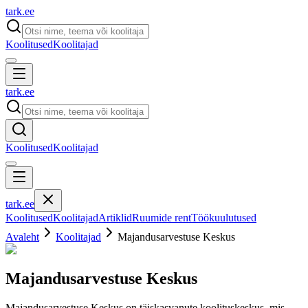
tark
.
ee
Koolitused
Koolitajad
tark
.
ee
Koolitused
Koolitajad
tark
.
ee
Koolitused
Koolitajad
Artiklid
Ruumide rent
Töökuulutused
Avaleht
Koolitajad
Majandusarvestuse Keskus
Majandusarvestuse Keskus
Majandusarvestuse Keskus on täiskasvanute koolituskeskus, mis