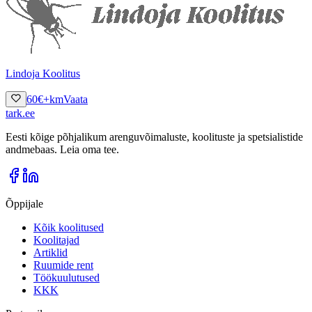
Lindoja Koolitus
60
€
+km
Vaata
tark
.
ee
Eesti kõige põhjalikum arenguvõimaluste, koolituste ja spetsialistide
andmebaas. Leia oma tee.
Õppijale
Kõik koolitused
Koolitajad
Artiklid
Ruumide rent
Töökuulutused
KKK