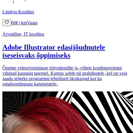
Lindoja Koolitus
60
€
+km
Vaata
Arvutiõpe, IT koolitus
Adobe Illustrator edasijõudnutele
iseseisvaks õppimiseks
Õppige vektorjoonistuse töövahendite ja -võtete kombineerimist
vilunud kasutaja tasemel. Kursus sobib nii praktikutele, kel on vaja
saada selgeks programmi tehnilised üksikasjad kui ka
omaloominguga katsetajatele.