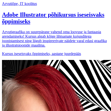
Arvutiõpe, IT koolitus
Adobe Illustrator põhikursus iseseisvaks
õppimiseks
Arvutigraafika on suurepärane vahend oma loovuse ja fantaasia
arendamiseks! Kursus algab kõige lihtsamate kujunditega
joonistamisest ning liigub inspireerivate näidete varal edasi graafika
ja illustratsioonide maailma.
Kursus iseseisvaks õppimiseks, aastane juurdepääs