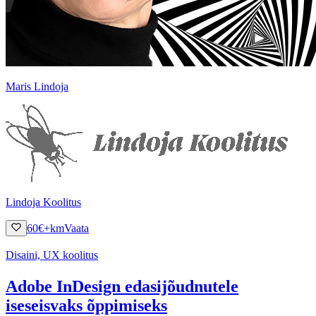
Maris Lindoja
Lindoja Koolitus
60
€
+km
Vaata
Disaini, UX koolitus
Adobe InDesign edasijõudnutele
iseseisvaks õppimiseks