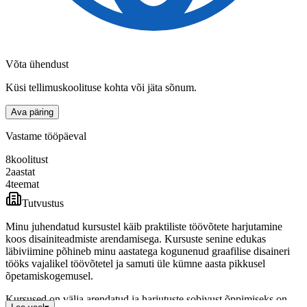
Võta ühendust
Küsi tellimuskoolituse kohta või jäta sõnum.
Ava päring
Vastame tööpäeval
8
koolitust
2
aastat
4
teemat
Tutvustus
Minu juhendatud kursustel käib praktiliste töövõtete harjutamine
koos disainiteadmiste arendamisega. Kursuste senine edukas
läbiviimine põhineb minu aastatega kogunenud graafilise disaineri
tööks vajalikel töövõtetel ja samuti üle kümne aasta pikkusel
õpetamiskogemusel.
Kursused on välja arendatud ja harjutuste sobivust õppimiseks on