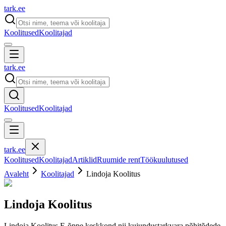
tark
.
ee
Koolitused
Koolitajad
tark
.
ee
Koolitused
Koolitajad
tark
.
ee
Koolitused
Koolitajad
Artiklid
Ruumide rent
Töökuulutused
Avaleht
Koolitajad
Lindoja Koolitus
Lindoja Koolitus
Lindoja Koolitus E-õppe keskkond nii kujundustarkvara põhitõdede