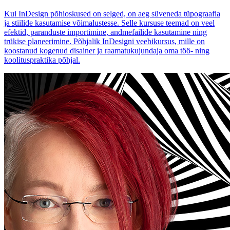
Kui InDesign põhioskused on selged, on aeg süveneda tüpograafia
ja stiilide kasutamise võimalustesse. Selle kursuse teemad on veel
efektid, paranduste importimine, andmefailide kasutamine ning
trükise planeerimine. Põhjalik InDesigni veebikursus, mille on
koostanud kogenud disainer ja raamatukujundaja oma töö- ning
koolituspraktika põhjal.