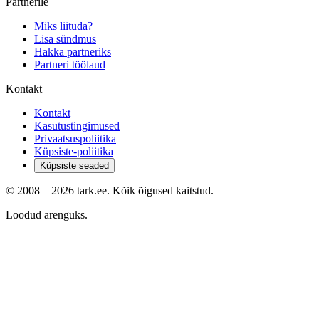
Partnerile
Miks liituda?
Lisa sündmus
Hakka partneriks
Partneri töölaud
Kontakt
Kontakt
Kasutustingimused
Privaatsuspoliitika
Küpsiste-poliitika
Küpsiste seaded
© 2008 –
2026
tark.ee. Kõik õigused kaitstud.
Loodud arenguks.