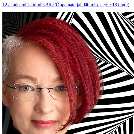
12 akadeemilist tundi<BR>(Õppematerjali läbimise aeg: ~18 tundi)