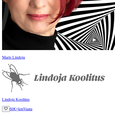
Maris Lindoja
Lindoja Koolitus
60
€
+km
Vaata