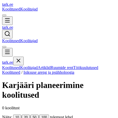
tark
.
ee
Koolitused
Koolitajad
tark
.
ee
Koolitused
Koolitajad
tark
.
ee
Koolitused
Koolitajad
Artiklid
Ruumide rent
Töökuulutused
Koolitused
/
Isiksuse areng ja psühholoogia
Karjääri planeerimine
koolitused
0
koolitust
Näita:
|
|
|
tulemust lehel
10
20
50
100