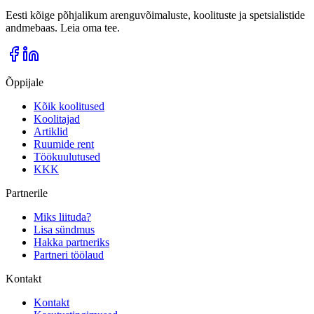
Eesti kõige põhjalikum arenguvõimaluste, koolituste ja spetsialistide
andmebaas. Leia oma tee.
Õppijale
Kõik koolitused
Koolitajad
Artiklid
Ruumide rent
Töökuulutused
KKK
Partnerile
Miks liituda?
Lisa sündmus
Hakka partneriks
Partneri töölaud
Kontakt
Kontakt