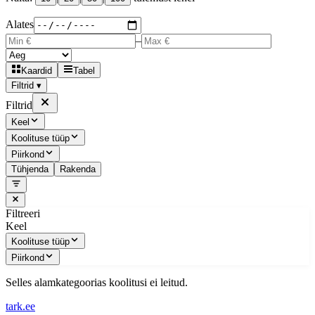
Alates
–
Kaardid
Tabel
Filtrid ▾
Filtrid
Keel
Koolituse tüüp
Piirkond
Tühjenda
Rakenda
Filtreeri
Keel
Koolituse tüüp
Piirkond
Selles alamkategoorias koolitusi ei leitud.
tark
.
ee