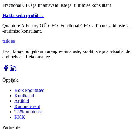
Fractional CFO ja finantsvaidluste ja -uurimise konsultant
Halda seda profiili
→
Quanture Advisory OÜ CEO. Fractional CFO ja finantsvaidluste ja
-uurimise konsultant.
tark
.
ee
Eesti kõige põhjalikum arenguvõimaluste, koolituste ja spetsialistide
andmebaas. Leia oma tee.
Õppijale
Kõik koolitused
Koolitajad
Artiklid
Ruumide rent
Töökuulutused
KKK
Partnerile