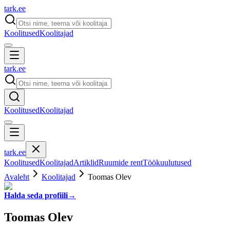
tark
.
ee
Koolitused
Koolitajad
tark
.
ee
Koolitused
Koolitajad
tark
.
ee
Koolitused
Koolitajad
Artiklid
Ruumide rent
Töökuulutused
Avaleht
Koolitajad
Toomas Olev
Halda seda profiili
→
Toomas Olev