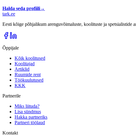
Halda seda profiili
→
tark
.
ee
Eesti kõige põhjalikum arenguvõimaluste, koolituste ja spetsialistide
Õppijale
Kõik koolitused
Koolitajad
Artiklid
Ruumide rent
Töökuulutused
KKK
Partnerile
Miks liituda?
Lisa sündmus
Hakka partneriks
Partneri töölaud
Kontakt