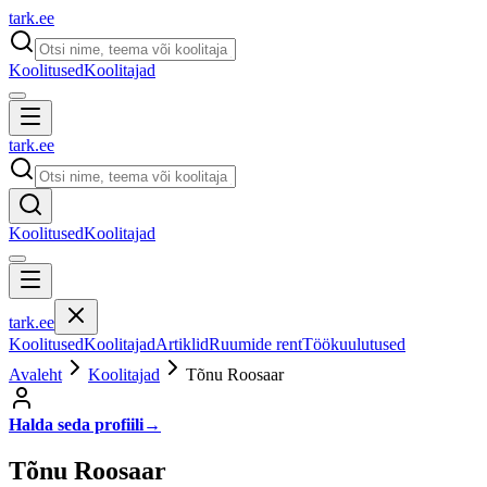
tark
.
ee
Koolitused
Koolitajad
tark
.
ee
Koolitused
Koolitajad
tark
.
ee
Koolitused
Koolitajad
Artiklid
Ruumide rent
Töökuulutused
Avaleht
Koolitajad
Tõnu Roosaar
Halda seda profiili
→
Tõnu Roosaar