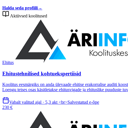
Halda seda profiili
→
Aktiivsed koolitused
Ehitus
Ehitustehnilised kohtuekspertiisid
Koolitus eesmärgiks on anda ülevaade ehitise erakorralise auditi ko
Loengu teises osas käsitletakse ehitusvigade ja ehituslike puuduste t
Vabalt valitud ajal · 5,3 akt <br>Salvestatud e-õpe
230 €