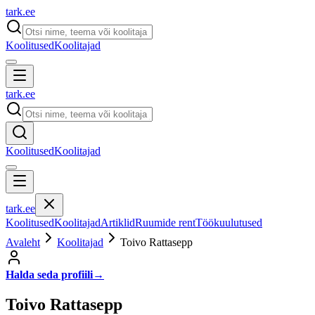
tark
.
ee
Koolitused
Koolitajad
tark
.
ee
Koolitused
Koolitajad
tark
.
ee
Koolitused
Koolitajad
Artiklid
Ruumide rent
Töökuulutused
Avaleht
Koolitajad
Toivo Rattasepp
Halda seda profiili
→
Toivo Rattasepp