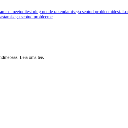
ostamise meetoditest ning nende rakendamisega seotud probleemidest. L
uvastamisega seotud probleeme
 andmebaas. Leia oma tee.