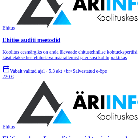
Ehitus
Ehitise auditi meetodid
Koolitus eesmärgiks on anda ülevaade ehitustehnilise kohtuekspertiisi
käsitletakse hea ehitustava määratlemist ja erisusi kohtupraktikas
Vabalt valitud ajal · 5,3 akt <br>Salvestatud e-õpe
220 €
Ehitus