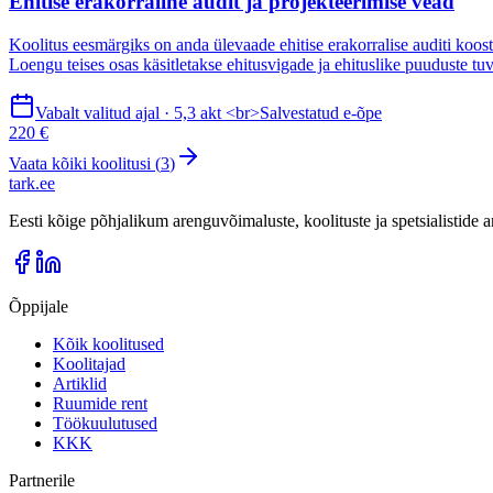
Ehitise erakorraline audit ja projekteerimise vead
Koolitus eesmärgiks on anda ülevaade ehitise erakorralise auditi ko
Loengu teises osas käsitletakse ehitusvigade ja ehituslike puuduste t
Vabalt valitud ajal · 5,3 akt <br>Salvestatud e-õpe
220 €
Vaata kõiki koolitusi (
3
)
tark
.
ee
Eesti kõige põhjalikum arenguvõimaluste, koolituste ja spetsialistide
Õppijale
Kõik koolitused
Koolitajad
Artiklid
Ruumide rent
Töökuulutused
KKK
Partnerile