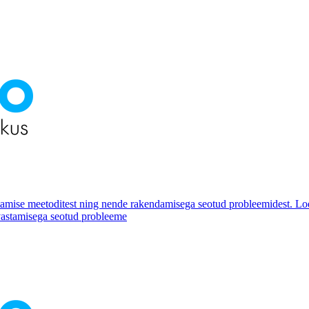
ostamise meetoditest ning nende rakendamisega seotud probleemidest. L
uvastamisega seotud probleeme